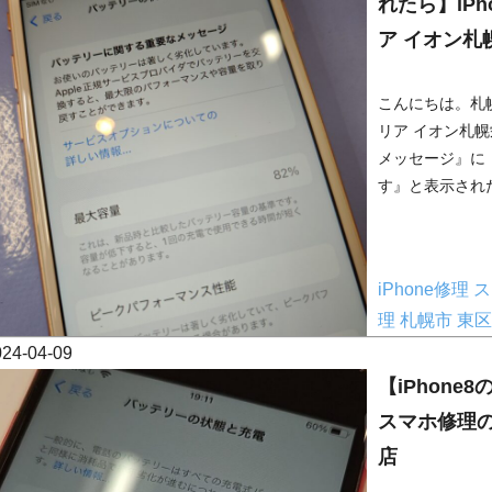
れたら】iP
ア イオン札
こんにちは。札幌
リア イオン札
メッセージ』に
す』と表示された
iPhone修理
ス
理
札幌市
東区
024-04-09
【iPhone
スマホ修理
店