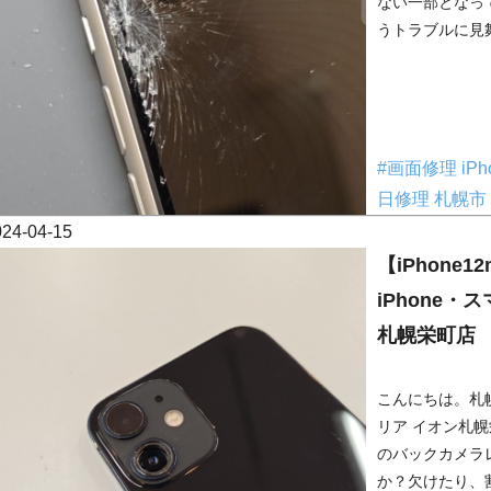
ない一部となっ
うトラブルに見舞
#画面修理
iP
日修理
札幌市
024-04-15
【iPhone
iPhone
札幌栄町店
こんにちは。札幌
リア イオン札幌
のバックカメラ
か？欠けたり、割