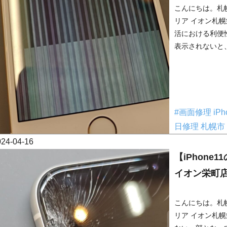
こんにちは。札幌
リア イオン札幌
活における利便
表示されないと、
#画面修理
iP
日修理
札幌市
024-04-16
【iPhon
イオン栄町
こんにちは。札幌
リア イオン札幌