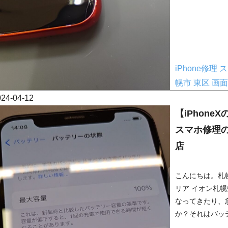
iPhone修理
ス
幌市
東区
画面
024-04-12
【iPhone
スマホ修理
店
こんにちは。札幌
リア イオン札
なってきたり、
か？それはバッテ