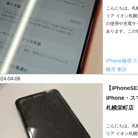
こんにちは。札幌
リア イオン札幌
の使用や充電サ
あります。この状
iPhone修理
ス
幌市
東区
024-04-08
【iPhone
iPhone
札幌栄町店
こんにちは。札幌
リア イオン札幌