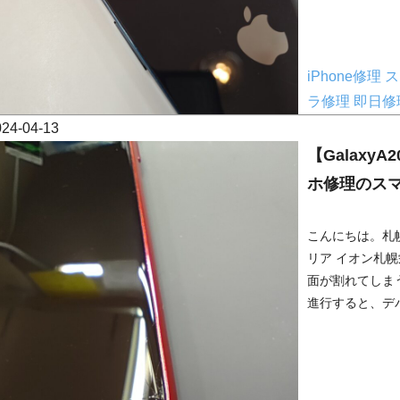
iPhone修理
ス
ラ修理
即日修
024-04-13
【Galaxy
ホ修理のス
こんにちは。札幌
リア イオン札幌
面が割れてしま
進行すると、デバ