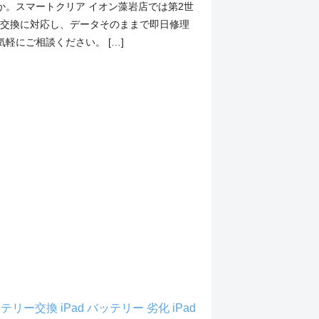
か。スマートクリア イオン藻岩店では第2世
rの電池交換に対応し、データそのままで即日修理
軽にご相談ください。 […]
2 バッテリー交換
iPad バッテリー 劣化
iPad