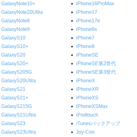
GalaxyNote10+
iPhone16ProMax
GalaxyNote20Ultra
iPhone17
GalaxyNote8
iPhone17e
GalaxyNote9
iPhone6s
GalaxyS10
iPhone7
GalaxyS10+
iPhone8
GalaxyS20
iPhoneSE
GalaxyS20+
iPhoneSE第2世代
GalaxyS205G
iPhoneSE第3世代
GalaxyS20Ultra
iPhoneX
GalaxyS21
iPhoneXR
GalaxyS21+
iPhoneXS
GalaxyS215G
iPhoneXSMax
GalaxyS21Ultra
iPodtouch
GalaxyS23
iTunesバックアップ
GalaxyS23Ultra
Joy-Con