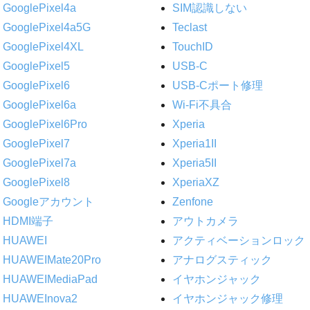
GooglePixel4a
SIM認識しない
GooglePixel4a5G
Teclast
GooglePixel4XL
TouchID
GooglePixel5
USB-C
GooglePixel6
USB-Cポート修理
GooglePixel6a
Wi-Fi不具合
GooglePixel6Pro
Xperia
GooglePixel7
Xperia1II
GooglePixel7a
Xperia5II
GooglePixel8
XperiaXZ
Googleアカウント
Zenfone
HDMI端子
アウトカメラ
HUAWEI
アクティベーションロック
HUAWEIMate20Pro
アナログスティック
HUAWEIMediaPad
イヤホンジャック
HUAWEInova2
イヤホンジャック修理