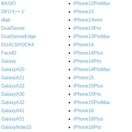
BASIO
iPhone12ProMax
DFUモード
iPhone13
dtab
iPhone13mini
DualSense
iPhone13Pro
DualSenseEdge
iPhone13ProMax
DUALSHOCK4
iPhone14
FaceID
iPhone14Plus
Galaxy
iPhone14Pro
GalaxyA20
iPhone14ProMax
GalaxyA21
iPhone15
GalaxyA22
iPhone15Plus
GalaxyA30
iPhone15Pro
GalaxyA32
iPhone15ProMax
GalaxyA41
iPhone16
GalaxyA51
iPhone16Plus
GalaxyNote10
iPhone16Pro