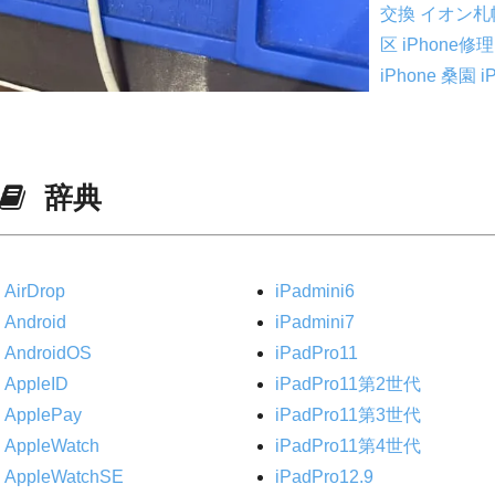
交換
イオン札
区 iPhone修
iPhone
桑園 
辞典
AirDrop
iPadmini6
Android
iPadmini7
AndroidOS
iPadPro11
AppleID
iPadPro11第2世代
ApplePay
iPadPro11第3世代
AppleWatch
iPadPro11第4世代
AppleWatchSE
iPadPro12.9