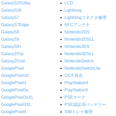
GalaxyS25Ultra
LCD
GalaxyS26
Lightning
GalaxyS7
Lightningコネクタ修理
GalaxyS7Edge
NFCアンテナ
GalaxyS8
Nintendo2DS
GalaxyS9
Nintendo2DSLL
GalaxyS9+
Nintendo3DS
GalaxyZFlip
Nintendo3DSLL
GalaxyZFold
NintendoSwitch
GooglePixel
NintendoSwitchLite
GooglePixel10
OS不具合
GooglePixel3
PlayStation4
GooglePixel3a
PlayStation5
GooglePixel3aXL
PSEマーク
GooglePixel3XL
PSE認証済バッテリー
GooglePixel4
SIMトレイ修理