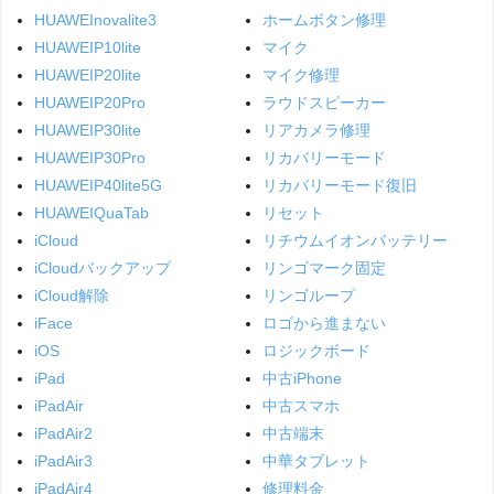
HUAWEInovalite3
ホームボタン修理
HUAWEIP10lite
マイク
HUAWEIP20lite
マイク修理
HUAWEIP20Pro
ラウドスピーカー
HUAWEIP30lite
リアカメラ修理
HUAWEIP30Pro
リカバリーモード
HUAWEIP40lite5G
リカバリーモード復旧
HUAWEIQuaTab
リセット
iCloud
リチウムイオンバッテリー
iCloudバックアップ
リンゴマーク固定
iCloud解除
リンゴループ
iFace
ロゴから進まない
iOS
ロジックボード
iPad
中古iPhone
iPadAir
中古スマホ
iPadAir2
中古端末
iPadAir3
中華タブレット
iPadAir4
修理料金