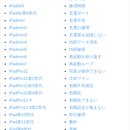
iPadAir5
修理時間
iPadAir第6世代
充電ポート
iPadmini
充電不良
iPadmini2
充電口修理
iPadmini3
充電器を認識しない
iPadmini4
内部データ消失
iPadmini5
内部破損
iPadmini6
再起動を繰り返す
iPadmini7
再起動ループ
iPadPro11
写真が保存できない
iPadPro11第2世代
冷却ファン
iPadPro11第3世代
初期不良保証
iPadPro11第4世代
初期化
iPadPro12.9
初期化できない
iPadPro12.9第1世代
初期設定が進まない
iPad第10世代
即日修理
iPad第11世代
圏外
iPad第4世代
基板