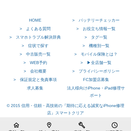
HOME
> バッテリーチェッカー
> よくある質問
> お役立ち情報一覧
> スマホトラブル解決辞典
> タグ一覧
> 症状で探す
> 機種別一覧
> 中古販売一覧
> モバイル保険とは？
> WEB予約
> ▶全店舗一覧
> 会社概要
> プライバシーポリシー
> 保証規定と免責事項
FC加盟店募集
求人募集
法人様向けiPhone・iPad修理サ
ポート
© 2015 信用・信頼・高技術の『期待に応える誠実なiPhone修理
店』スマートクリア
home
location_on
build
schedule