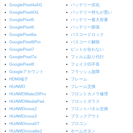
GooglePixel4a5G
バッテリー劣化
GooglePixel4XL
バッテリー持ちが悪い
GooglePixel5
バッテリー最大容量
GooglePixel6
バッテリー膨張
GooglePixel6a
パスコードロック
GooglePixel6Pro
パスコード解除
GooglePixel7
ピントが合わない
GooglePixel7a
フィルム貼り代行
GooglePixel8
フェイスID不良
Googleアカウント
フラッシュ故障
HDMI端子
フレーム
HUAWEI
フレーム交換
HUAWEIMate20Pro
フロントカメラ修理
HUAWEIMediaPad
フロントガラス
HUAWEInova2
フロントパネル交換
HUAWEInova3
ブラックアウト
HUAWEInova5T
プロコン
HUAWEInovalite2
ホームボタン