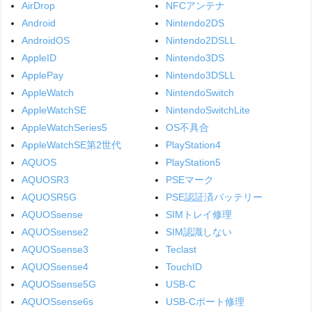
AirDrop
NFCアンテナ
Android
Nintendo2DS
AndroidOS
Nintendo2DSLL
AppleID
Nintendo3DS
ApplePay
Nintendo3DSLL
AppleWatch
NintendoSwitch
AppleWatchSE
NintendoSwitchLite
AppleWatchSeries5
OS不具合
AppleWatchSE第2世代
PlayStation4
AQUOS
PlayStation5
AQUOSR3
PSEマーク
AQUOSR5G
PSE認証済バッテリー
AQUOSsense
SIMトレイ修理
AQUOSsense2
SIM認識しない
AQUOSsense3
Teclast
AQUOSsense4
TouchID
AQUOSsense5G
USB-C
AQUOSsense6s
USB-Cポート修理