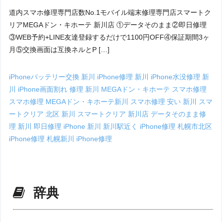
道内スマホ修理専門店数No.1モバイル端末修理専門店スマートク
リアMEGAドン・キホーテ 新川店 ①データそのまま②即日修理
③WEB予約+LINE友達登録するだけで1100円OFF④保証期間3ヶ
月⑤交換画面は互換ネルとP […]
iPhoneバッテリー交換 新川
iPhone修理 新川
iPhone水没修理 新
川
iPhone画面割れ 修理 新川
MEGAドン・キホーテ スマホ修理
スマホ修理 MEGAドン・キホーテ新川
スマホ修理 安い 新川
スマ
ートクリア 北区 新川
スマートクリア 新川店
データそのまま修
理 新川
即日修理 iPhone 新川
新川駅近く iPhone修理
札幌市北区
iPhone修理
札幌新川 iPhone修理
辞典