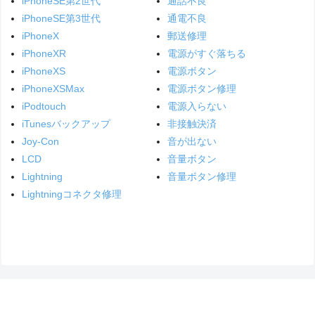
iPhoneSE第2世代
通話不良
iPhoneSE第3世代
通電不良
iPhoneX
郵送修理
iPhoneXR
電源がすぐ落ちる
iPhoneXS
電源ボタン
iPhoneXSMax
電源ボタン修理
iPodtouch
電源入らない
iTunesバックアップ
非接触決済
Joy-Con
音が出ない
LCD
音量ボタン
Lightning
音量ボタン修理
Lightningコネクタ修理