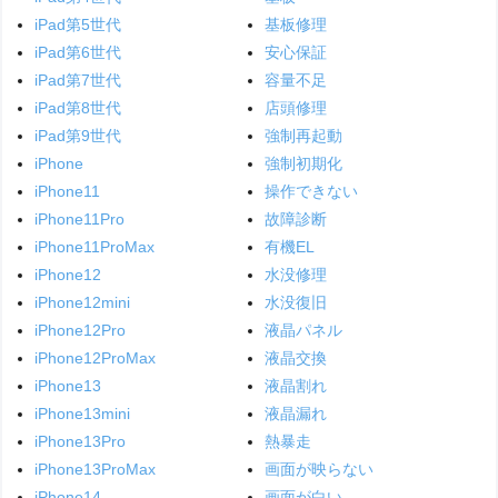
iPad第5世代
基板修理
iPad第6世代
安心保証
iPad第7世代
容量不足
iPad第8世代
店頭修理
iPad第9世代
強制再起動
iPhone
強制初期化
iPhone11
操作できない
iPhone11Pro
故障診断
iPhone11ProMax
有機EL
iPhone12
水没修理
iPhone12mini
水没復旧
iPhone12Pro
液晶パネル
iPhone12ProMax
液晶交換
iPhone13
液晶割れ
iPhone13mini
液晶漏れ
iPhone13Pro
熱暴走
iPhone13ProMax
画面が映らない
iPhone14
画面が白い