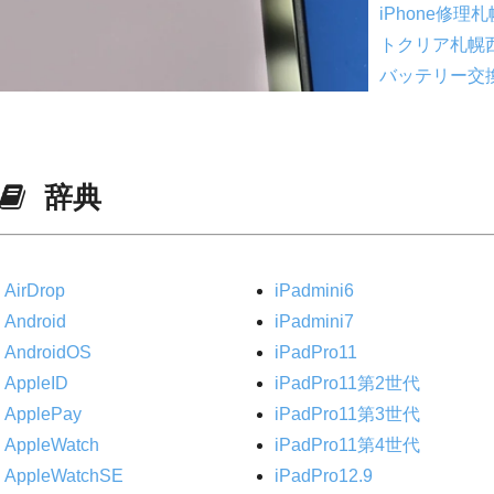
iPhone修理
トクリア札幌
バッテリー交
辞典
AirDrop
iPadmini6
Android
iPadmini7
AndroidOS
iPadPro11
AppleID
iPadPro11第2世代
ApplePay
iPadPro11第3世代
AppleWatch
iPadPro11第4世代
AppleWatchSE
iPadPro12.9