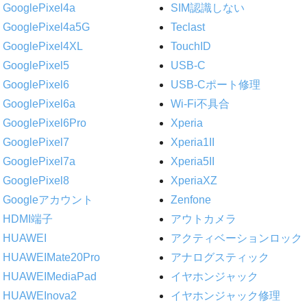
GooglePixel4a
SIM認識しない
GooglePixel4a5G
Teclast
GooglePixel4XL
TouchID
GooglePixel5
USB-C
GooglePixel6
USB-Cポート修理
GooglePixel6a
Wi-Fi不具合
GooglePixel6Pro
Xperia
GooglePixel7
Xperia1II
GooglePixel7a
Xperia5II
GooglePixel8
XperiaXZ
Googleアカウント
Zenfone
HDMI端子
アウトカメラ
HUAWEI
アクティベーションロック
HUAWEIMate20Pro
アナログスティック
HUAWEIMediaPad
イヤホンジャック
HUAWEInova2
イヤホンジャック修理