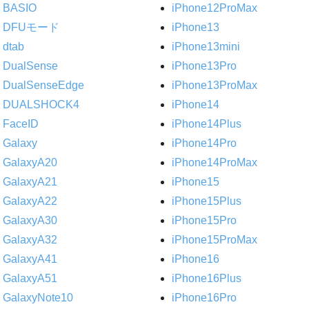
BASIO
iPhone12ProMax
DFUモード
iPhone13
dtab
iPhone13mini
DualSense
iPhone13Pro
DualSenseEdge
iPhone13ProMax
DUALSHOCK4
iPhone14
FaceID
iPhone14Plus
Galaxy
iPhone14Pro
GalaxyA20
iPhone14ProMax
GalaxyA21
iPhone15
GalaxyA22
iPhone15Plus
GalaxyA30
iPhone15Pro
GalaxyA32
iPhone15ProMax
GalaxyA41
iPhone16
GalaxyA51
iPhone16Plus
GalaxyNote10
iPhone16Pro