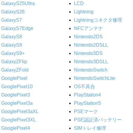
GalaxyS25Ultra
LCD
GalaxyS26
Lightning
GalaxyS7
Lightningコネクタ修理
GalaxyS7Edge
NFCアンテナ
GalaxyS8
Nintendo2DS
GalaxyS9
Nintendo2DSLL
GalaxyS9+
Nintendo3DS
GalaxyZFlip
Nintendo3DSLL
GalaxyZFold
NintendoSwitch
GooglePixel
NintendoSwitchLite
GooglePixel10
OS不具合
GooglePixel3
PlayStation4
GooglePixel3a
PlayStation5
GooglePixel3aXL
PSEマーク
GooglePixel3XL
PSE認証済バッテリー
GooglePixel4
SIMトレイ修理