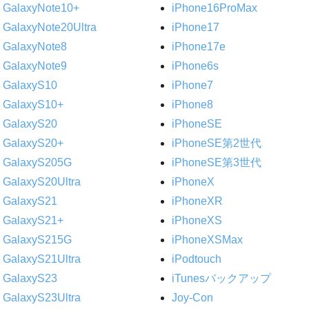
GalaxyNote10+
iPhone16ProMax
GalaxyNote20Ultra
iPhone17
GalaxyNote8
iPhone17e
GalaxyNote9
iPhone6s
GalaxyS10
iPhone7
GalaxyS10+
iPhone8
GalaxyS20
iPhoneSE
GalaxyS20+
iPhoneSE第2世代
GalaxyS205G
iPhoneSE第3世代
GalaxyS20Ultra
iPhoneX
GalaxyS21
iPhoneXR
GalaxyS21+
iPhoneXS
GalaxyS215G
iPhoneXSMax
GalaxyS21Ultra
iPodtouch
GalaxyS23
iTunesバックアップ
GalaxyS23Ultra
Joy-Con