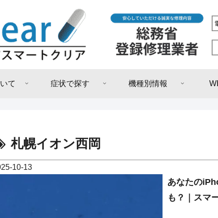
いて
症状で探す
機種別情報
W
札幌イオン西岡
025-10-13
あなたのiP
も？｜スマー