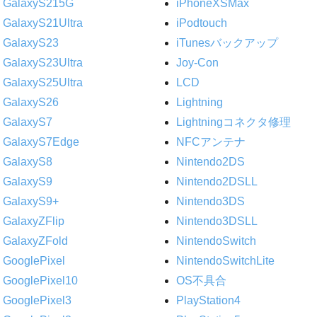
GalaxyS215G
iPhoneXSMax
GalaxyS21Ultra
iPodtouch
GalaxyS23
iTunesバックアップ
GalaxyS23Ultra
Joy-Con
GalaxyS25Ultra
LCD
GalaxyS26
Lightning
GalaxyS7
Lightningコネクタ修理
GalaxyS7Edge
NFCアンテナ
GalaxyS8
Nintendo2DS
GalaxyS9
Nintendo2DSLL
GalaxyS9+
Nintendo3DS
GalaxyZFlip
Nintendo3DSLL
GalaxyZFold
NintendoSwitch
GooglePixel
NintendoSwitchLite
GooglePixel10
OS不具合
GooglePixel3
PlayStation4