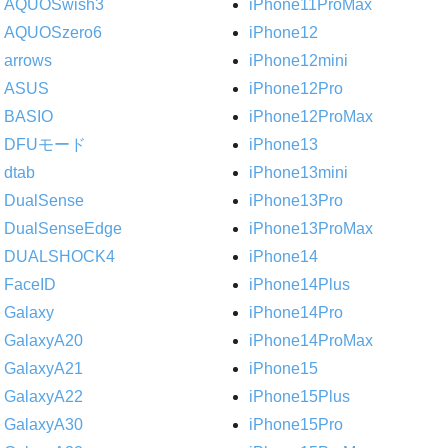
AQUOSwish3
iPhone11ProMax
AQUOSzero6
iPhone12
arrows
iPhone12mini
ASUS
iPhone12Pro
BASIO
iPhone12ProMax
DFUモード
iPhone13
dtab
iPhone13mini
DualSense
iPhone13Pro
DualSenseEdge
iPhone13ProMax
DUALSHOCK4
iPhone14
FaceID
iPhone14Plus
Galaxy
iPhone14Pro
GalaxyA20
iPhone14ProMax
GalaxyA21
iPhone15
GalaxyA22
iPhone15Plus
GalaxyA30
iPhone15Pro