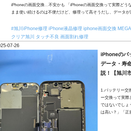
iPhoneの画面交換…不安かも 「iPhoneの画面交換って実際
まま使い続けるのは不便だけど、修理って高そうだし、データが消
#旭川iPhone修理
iPhone液晶修理
iphone画面交換
MEG
クリア旭川
タッチ不良
画面割れ修理
025-07-26
iPhone
データ・寿
説！【旭川
1.バッテリー交
ー交換って実際
ではないでしょ
は高い？」「正規