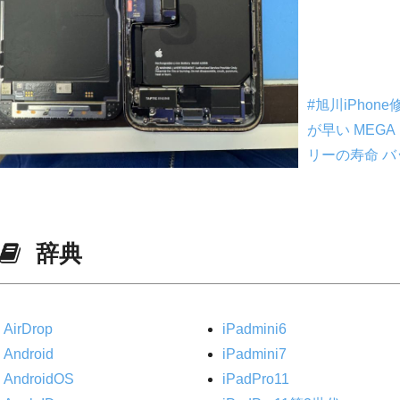
#旭川iPhon
が早い
MEG
リーの寿命
バ
辞典
AirDrop
iPadmini6
Android
iPadmini7
AndroidOS
iPadPro11