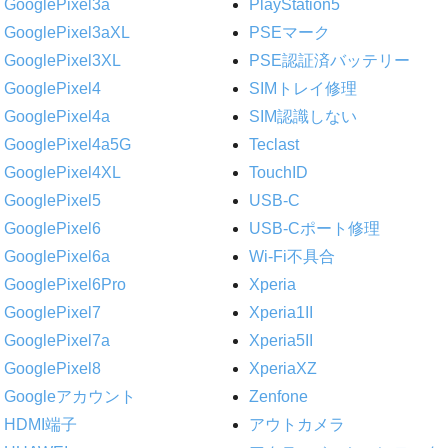
GooglePixel3a
PlayStation5
GooglePixel3aXL
PSEマーク
GooglePixel3XL
PSE認証済バッテリー
GooglePixel4
SIMトレイ修理
GooglePixel4a
SIM認識しない
GooglePixel4a5G
Teclast
GooglePixel4XL
TouchID
GooglePixel5
USB-C
GooglePixel6
USB-Cポート修理
GooglePixel6a
Wi-Fi不具合
GooglePixel6Pro
Xperia
GooglePixel7
Xperia1II
GooglePixel7a
Xperia5II
GooglePixel8
XperiaXZ
Googleアカウント
Zenfone
HDMI端子
アウトカメラ