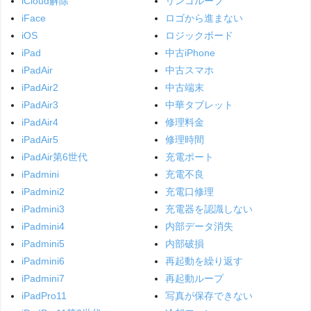
iCloud解除
リンゴループ
iFace
ロゴから進まない
iOS
ロジックボード
iPad
中古iPhone
iPadAir
中古スマホ
iPadAir2
中古端末
iPadAir3
中華タブレット
iPadAir4
修理料金
iPadAir5
修理時間
iPadAir第6世代
充電ポート
iPadmini
充電不良
iPadmini2
充電口修理
iPadmini3
充電器を認識しない
iPadmini4
内部データ消失
iPadmini5
内部破損
iPadmini6
再起動を繰り返す
iPadmini7
再起動ループ
iPadPro11
写真が保存できない