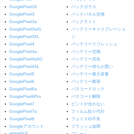
GooglePixel10
バックガラス
GooglePixel3
バックパネル交換
GooglePixel3a
バックライト
GooglePixel3aXL
バッテリーキャリブレーショ
GooglePixel3XL
ン
GooglePixel4
バッテリーリフレッシュ
GooglePixel4a
バッテリー交換
GooglePixel4a5G
バッテリー劣化
GooglePixel4XL
バッテリー持ちが悪い
GooglePixel5
バッテリー最大容量
GooglePixel6
バッテリー膨張
GooglePixel6a
パスコードロック
GooglePixel6Pro
パスコード解除
GooglePixel7
ピントが合わない
GooglePixel7a
フィルム貼り代行
GooglePixel8
フェイスID不良
Googleアカウント
フラッシュ故障
HDMI端子
フレーム