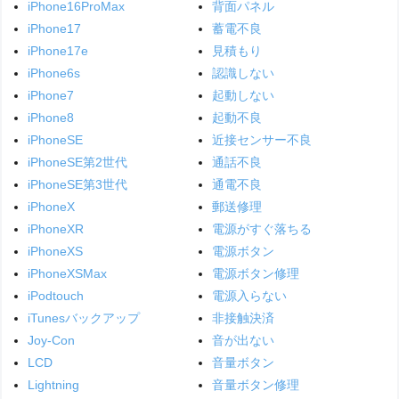
iPhone16ProMax
背面パネル
iPhone17
蓄電不良
iPhone17e
見積もり
iPhone6s
認識しない
iPhone7
起動しない
iPhone8
起動不良
iPhoneSE
近接センサー不良
iPhoneSE第2世代
通話不良
iPhoneSE第3世代
通電不良
iPhoneX
郵送修理
iPhoneXR
電源がすぐ落ちる
iPhoneXS
電源ボタン
iPhoneXSMax
電源ボタン修理
iPodtouch
電源入らない
iTunesバックアップ
非接触決済
Joy-Con
音が出ない
LCD
音量ボタン
Lightning
音量ボタン修理