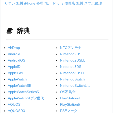
り早い
旭川 iPhone 修理
旭川 iPhone 修理店
旭川 スマホ修理
辞典
AirDrop
NFCアンテナ
Android
Nintendo2DS
AndroidOS
Nintendo2DSLL
AppleID
Nintendo3DS
ApplePay
Nintendo3DSLL
AppleWatch
NintendoSwitch
AppleWatchSE
NintendoSwitchLite
AppleWatchSeries5
OS不具合
AppleWatchSE第2世代
PlayStation4
AQUOS
PlayStation5
AQUOSR3
PSEマーク