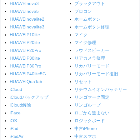
HUAWEInova3
ブラックアウト
HUAWEInova5T
プロコン
HUAWEInovalite2
ホームボタン
HUAWEInovalite3
ホームボタン修理
HUAWEIP10lite
マイク
HUAWEIP20lite
マイク修理
HUAWEIP20Pro
ラウドスピーカー
HUAWEIP30lite
リアカメラ修理
HUAWEIP30Pro
リカバリーモード
HUAWEIP40lite5G
リカバリーモード復旧
HUAWEIQuaTab
リセット
iCloud
リチウムイオンバッテリー
iCloudバックアップ
リンゴマーク固定
iCloud解除
リンゴループ
iFace
ロゴから進まない
iOS
ロジックボード
iPad
中古iPhone
iPadAir
中古スマホ