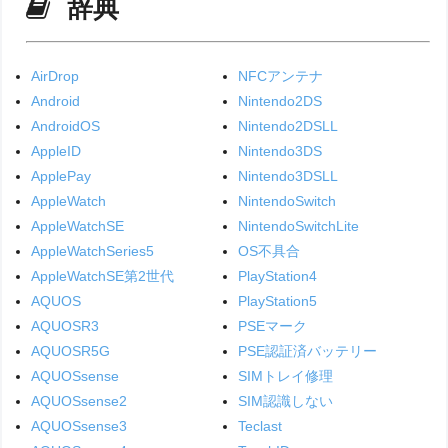
辞典
AirDrop
NFCアンテナ
Android
Nintendo2DS
AndroidOS
Nintendo2DSLL
AppleID
Nintendo3DS
ApplePay
Nintendo3DSLL
AppleWatch
NintendoSwitch
AppleWatchSE
NintendoSwitchLite
AppleWatchSeries5
OS不具合
AppleWatchSE第2世代
PlayStation4
AQUOS
PlayStation5
AQUOSR3
PSEマーク
AQUOSR5G
PSE認証済バッテリー
AQUOSsense
SIMトレイ修理
AQUOSsense2
SIM認識しない
AQUOSsense3
Teclast