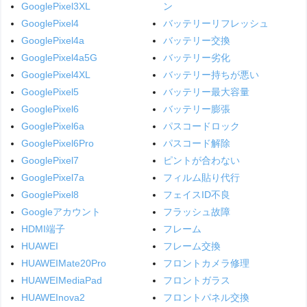
GooglePixel3XL
ン
GooglePixel4
バッテリーリフレッシュ
GooglePixel4a
バッテリー交換
GooglePixel4a5G
バッテリー劣化
GooglePixel4XL
バッテリー持ちが悪い
GooglePixel5
バッテリー最大容量
GooglePixel6
バッテリー膨張
GooglePixel6a
パスコードロック
GooglePixel6Pro
パスコード解除
GooglePixel7
ピントが合わない
GooglePixel7a
フィルム貼り代行
GooglePixel8
フェイスID不良
Googleアカウント
フラッシュ故障
HDMI端子
フレーム
HUAWEI
フレーム交換
HUAWEIMate20Pro
フロントカメラ修理
HUAWEIMediaPad
フロントガラス
HUAWEInova2
フロントパネル交換