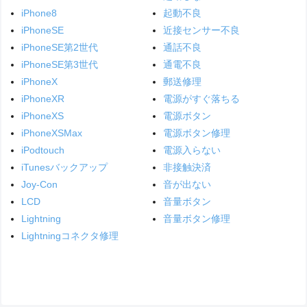
iPhone8
起動不良
iPhoneSE
近接センサー不良
iPhoneSE第2世代
通話不良
iPhoneSE第3世代
通電不良
iPhoneX
郵送修理
iPhoneXR
電源がすぐ落ちる
iPhoneXS
電源ボタン
iPhoneXSMax
電源ボタン修理
iPodtouch
電源入らない
iTunesバックアップ
非接触決済
Joy-Con
音が出ない
LCD
音量ボタン
Lightning
音量ボタン修理
Lightningコネクタ修理