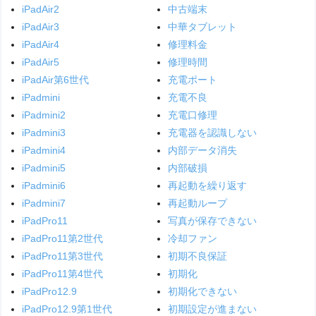
iPadAir2
中古端末
iPadAir3
中華タブレット
iPadAir4
修理料金
iPadAir5
修理時間
iPadAir第6世代
充電ポート
iPadmini
充電不良
iPadmini2
充電口修理
iPadmini3
充電器を認識しない
iPadmini4
内部データ消失
iPadmini5
内部破損
iPadmini6
再起動を繰り返す
iPadmini7
再起動ループ
iPadPro11
写真が保存できない
iPadPro11第2世代
冷却ファン
iPadPro11第3世代
初期不良保証
iPadPro11第4世代
初期化
iPadPro12.9
初期化できない
iPadPro12.9第1世代
初期設定が進まない