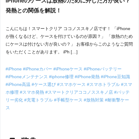
iPhoneのケースは放熱のために外した方が良い？
発熱との関係を解説！
こんにちは！スマートクリア ココノススキノ店です！ 「iPhone
が熱くなるけど、ケースを付けているのが原因？」 「放熱のため
にケースは付けない方が良いの？」 お客様からこのようなご質問
をいただくことがあります。 iPh […]
#iPhone
#iPhoneカバー
#iPhoneケース
#iPhoneバッテリー
#iPhoneメンテナンス
#iphone修理
#iPhone発熱
#iPhone豆知識
#iPhone高温
#ケース選び
#スマホケース
#スマホトラブル
#スマ
ホ修理
#スマホ発熱
#スマートクリアココノススキノ店
#バッテ
リー劣化
#充電トラブル
#手帳型ケース
#放熱対策
#耐衝撃ケー
ス