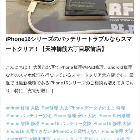
iPhone16シリーズのバッテリートラブルならスマ
ートクリア！【天神橋筋六丁目駅前店】
こんにちは！ 大阪市北区でiPhone修理やiPad修理、android修理
などのスマホ修理を行なっているスマートクリア天六店です！ 最
近では最新機種であるiPhone16シリーズのご相談も増えてきてお
り、特に「充電が増 […]
android修理 大阪
iPad修理 大阪
iPhone データそのまま 修理
iPhone バッテリー劣化
iPhone 修理 安い 大阪
iPhone 即日修理
iPhone 故障 修理
iPhone16 バッテリー交換
iPhone16 修理 大阪
iPhone16 充電できない
iPhone16 充電増えない
iPhone修理 大阪
スマホ修理 大阪市北区
スマートクリア 天六
バッテリー交換 安