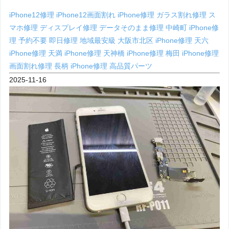
iPhone12修理
iPhone12画面割れ
iPhone修理
ガラス割れ修理
ス
マホ修理
ディスプレイ修理
データそのまま修理
中崎町 iPhone修
理
予約不要
即日修理
地域最安級
大阪市北区 iPhone修理
天六
iPhone修理
天満 iPhone修理
天神橋 iPhone修理
梅田 iPhone修理
画面割れ修理
長柄 iPhone修理
高品質パーツ
2025-11-16