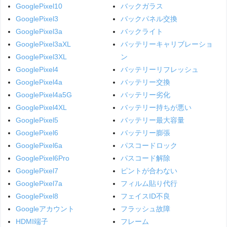
GooglePixel10
バックガラス
GooglePixel3
バックパネル交換
GooglePixel3a
バックライト
GooglePixel3aXL
バッテリーキャリブレーショ
GooglePixel3XL
ン
GooglePixel4
バッテリーリフレッシュ
GooglePixel4a
バッテリー交換
GooglePixel4a5G
バッテリー劣化
GooglePixel4XL
バッテリー持ちが悪い
GooglePixel5
バッテリー最大容量
GooglePixel6
バッテリー膨張
GooglePixel6a
パスコードロック
GooglePixel6Pro
パスコード解除
GooglePixel7
ピントが合わない
GooglePixel7a
フィルム貼り代行
GooglePixel8
フェイスID不良
Googleアカウント
フラッシュ故障
HDMI端子
フレーム