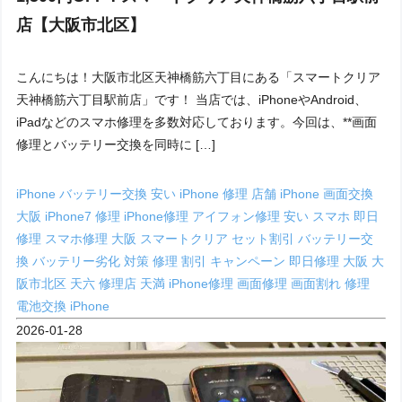
店【大阪市北区】
こんにちは！大阪市北区天神橋筋六丁目にある「スマートクリア
天神橋筋六丁目駅前店」です！ 当店では、iPhoneやAndroid、
iPadなどのスマホ修理を多数対応しております。今回は、**画面
修理とバッテリー交換を同時に […]
iPhone バッテリー交換 安い
iPhone 修理 店舗
iPhone 画面交換
大阪
iPhone7 修理
iPhone修理
アイフォン修理 安い
スマホ 即日
修理
スマホ修理 大阪
スマートクリア
セット割引
バッテリー交
換
バッテリー劣化 対策
修理 割引 キャンペーン
即日修理 大阪
大
阪市北区
天六 修理店
天満 iPhone修理
画面修理
画面割れ 修理
電池交換 iPhone
2026-01-28