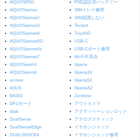
AQUOSR5G
PSE認証済バッテリー
AQUOSsense
SIMトレイ修理
AQUOSsense2
SIM認識しない
AQUOSsense3
Teclast
AQUOSsense4
TouchID
AQUOSsense5G
USB-C
AQUOSsense6s
USB-Cポート修理
AQUOSsense7
Wi-Fi不具合
AQUOSwish3
Xperia
AQUOSzero6
Xperia1II
arrows
Xperia5II
ASUS
XperiaXZ
BASIO
Zenfone
DFUモード
アウトカメラ
dtab
アクティベーションロック
DualSense
アナログスティック
DualSenseEdge
イヤホンジャック
DUALSHOCK4
イヤホンジャック修理