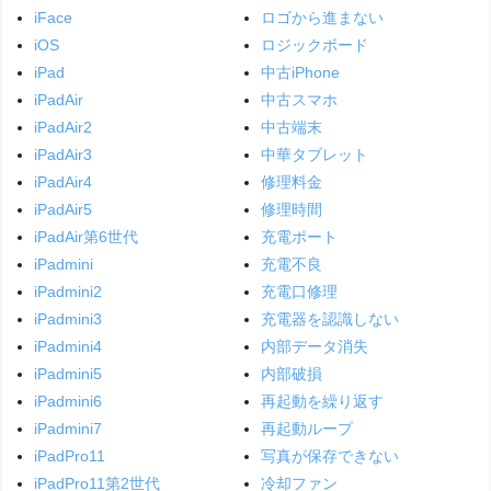
iFace
ロゴから進まない
iOS
ロジックボード
iPad
中古iPhone
iPadAir
中古スマホ
iPadAir2
中古端末
iPadAir3
中華タブレット
iPadAir4
修理料金
iPadAir5
修理時間
iPadAir第6世代
充電ポート
iPadmini
充電不良
iPadmini2
充電口修理
iPadmini3
充電器を認識しない
iPadmini4
内部データ消失
iPadmini5
内部破損
iPadmini6
再起動を繰り返す
iPadmini7
再起動ループ
iPadPro11
写真が保存できない
iPadPro11第2世代
冷却ファン