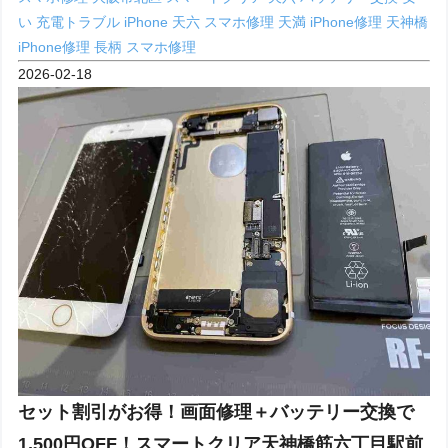
い
充電トラブル iPhone
天六 スマホ修理
天満 iPhone修理
天神橋
iPhone修理
長柄 スマホ修理
2026-02-18
セット割引がお得！画面修理＋バッテリー交換で
1,500円OFF！スマートクリア天神橋筋六丁目駅前