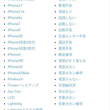
iPhone17
蓄電不良
iPhone17e
見積もり
iPhone6s
認識しない
iPhone7
起動しない
iPhone8
起動不良
iPhoneSE
近接センサー不良
iPhoneSE第2世代
通話不良
iPhoneSE第3世代
通電不良
iPhoneX
郵送修理
iPhoneXR
電源がすぐ落ちる
iPhoneXS
電源ボタン
iPhoneXSMax
電源ボタン修理
iPodtouch
電源入らない
iTunesバックアップ
非接触決済
Joy-Con
音が出ない
LCD
音量ボタン
Lightning
音量ボタン修理
Lightningコネクタ修理