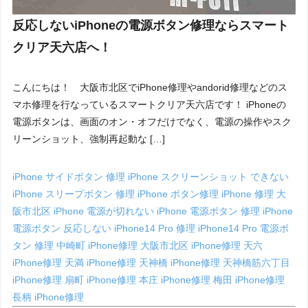
反応しないiPhoneの電源ボタン修理ならスマート
クリア天六店へ！
こんにちは！ 大阪市北区でiPhone修理やandorid修理などのス
マホ修理を行なっているスマートクリア天六店です！ iPhoneの
電源ボタンは、画面のオン・オフだけでなく、電源の操作やスク
リーンショット、強制再起動な […]
iPhone サイドボタン 修理
iPhone スクリーンショット できない
iPhone スリープボタン 修理
iPhone ボタン修理
iPhone 修理 大
阪市北区
iPhone 電源が切れない
iPhone 電源ボタン 修理
iPhone
電源ボタン 反応しない
iPhone14 Pro 修理
iPhone14 Pro 電源ボ
タン 修理
中崎町 iPhone修理
大阪市北区 iPhone修理
天六
iPhone修理
天満 iPhone修理
天神橋 iPhone修理
天神橋筋六丁目
iPhone修理
扇町 iPhone修理
本庄 iPhone修理
梅田 iPhone修理
長柄 iPhone修理