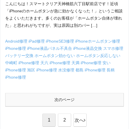
こんにちは！スマートクリア天神橋筋六丁目駅前店です！近頃
「iPhoneのホームボタンが急に効かなくなった！」というご相談
をよくいただきます。多くのお客様が「ホームボタン自体が壊れ
た」と思われがちですが、実は原因は別のパー […]
Android修理
iPad修理
iPhoneSE3修理
iPhoneホームボタン修理
iPhone修理
iPhone液晶パネル不具合
iPhone液晶交換
スマホ修理
バッテリー交換
ホームボタン効かない
ホームボタン反応しない
中崎町 iPhone修理
天六 iPhone修理
天満 iPhone修理
安い
iPhone修理
旭区 iPhone修理
水没修理
都島 iPhone修理
長柄
iPhone修理
次のページ
1
2
次へ