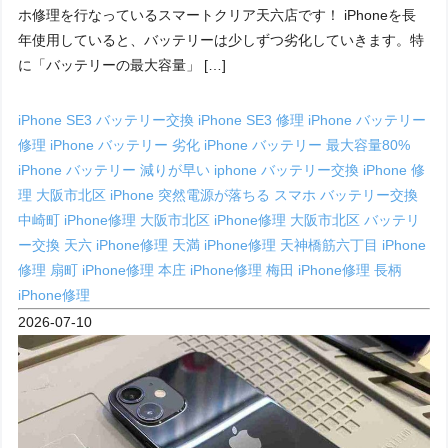
ホ修理を行なっているスマートクリア天六店です！ iPhoneを長
年使用していると、バッテリーは少しずつ劣化していきます。特
に「バッテリーの最大容量」 […]
iPhone SE3 バッテリー交換
iPhone SE3 修理
iPhone バッテリー
修理
iPhone バッテリー 劣化
iPhone バッテリー 最大容量80%
iPhone バッテリー 減りが早い
iphone バッテリー交換
iPhone 修
理 大阪市北区
iPhone 突然電源が落ちる
スマホ バッテリー交換
中崎町 iPhone修理
大阪市北区 iPhone修理
大阪市北区 バッテリ
ー交換
天六 iPhone修理
天満 iPhone修理
天神橋筋六丁目 iPhone
修理
扇町 iPhone修理
本庄 iPhone修理
梅田 iPhone修理
長柄
iPhone修理
2026-07-10