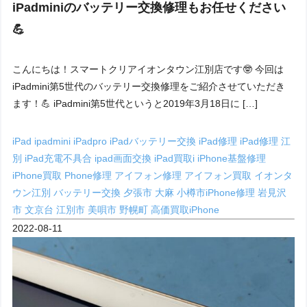
iPadminiのバッテリー交換修理もお任せください
💪
こんにちは！スマートクリアイオンタウン江別店です🤓 今回は
iPadmini第5世代のバッテリー交換修理をご紹介させていただき
ます！💪 iPadmini第5世代というと2019年3月18日に […]
iPad
ipadmini
iPadpro
iPadバッテリー交換
iPad修理
iPad修理 江
別
iPad充電不具合
ipad画面交換
iPad買取i
iPhone基盤修理
iPhone買取
Phone修理
アイフォン修理
アイフォン買取
イオンタ
ウン江別
バッテリー交換
夕張市
大麻
小樽市iPhone修理
岩見沢
市
文京台
江別市
美唄市
野幌町
高価買取iPhone
2022-08-11