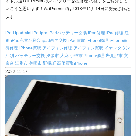
イトル通りiPadmini2のバッテリー交換修理 の様子をご紹介して
いこうと思います！💪 iPadmini2は2013年11月14日に発売された
[…]
iPad
ipadmini
iPadpro
iPadバッテリー交換
iPad修理
iPad修理 江
別
iPad充電不具合
ipad画面交換
iPad買取
iPhone修理
iPhone基
盤修理
iPhone買取
アイフォン修理
アイフォン買取
イオンタウン
江別
バッテリー交換
夕張市
大麻
小樽市iPhone修理
岩見沢市
文
京台
江別市
美唄市
野幌町
高価買取iPhone
2022-11-17