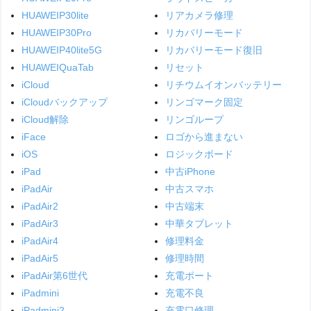
HUAWEIP30lite
リアカメラ修理
HUAWEIP30Pro
リカバリーモード
HUAWEIP40lite5G
リカバリーモード復旧
HUAWEIQuaTab
リセット
iCloud
リチウムイオンバッテリー
iCloudバックアップ
リンゴマーク固定
iCloud解除
リンゴループ
iFace
ロゴから進まない
iOS
ロジックボード
iPad
中古iPhone
iPadAir
中古スマホ
iPadAir2
中古端末
iPadAir3
中華タブレット
iPadAir4
修理料金
iPadAir5
修理時間
iPadAir第6世代
充電ポート
iPadmini
充電不良
iPadmini2
充電口修理