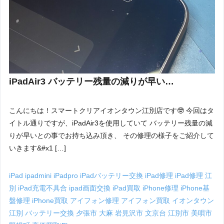
iPadAir3 バッテリー残量の減りが早い…
こんにちは！スマートクリアイオンタウン江別店です🤓 今回はタ
イトル通りですが、iPadAir3を使用していて バッテリー残量の減
りが早いとの事でお持ち込み頂き、 その修理の様子をご紹介して
いきます&#x1 […]
iPad
ipadmini
iPadpro
iPadバッテリー交換
iPad修理
iPad修理 江
別
iPad充電不具合
ipad画面交換
iPad買取
iPhone修理
iPhone基
盤修理
iPhone買取
アイフォン修理
アイフォン買取
イオンタウン
江別
バッテリー交換
夕張市
大麻
岩見沢市
文京台
江別市
美唄市