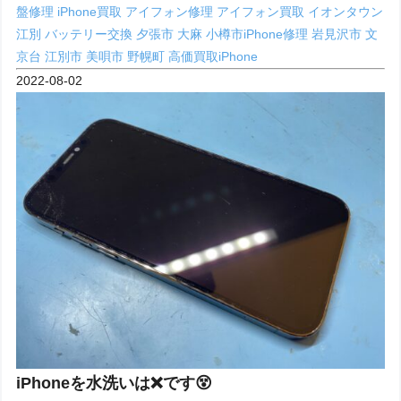
盤修理
iPhone買取
アイフォン修理
アイフォン買取
イオンタウン
江別
バッテリー交換
夕張市
大麻
小樽市iPhone修理
岩見沢市
文
京台
江別市
美唄市
野幌町
高価買取iPhone
2022-08-02
iPhoneを水洗いは❌です😵