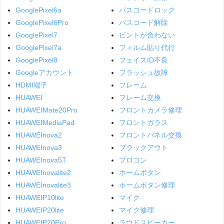
GooglePixel6a
パスコードロック
GooglePixel6Pro
パスコード解除
GooglePixel7
ピントが合わない
GooglePixel7a
フィルム貼り代行
GooglePixel8
フェイスID不良
Googleアカウント
フラッシュ故障
HDMI端子
フレーム
HUAWEI
フレーム交換
HUAWEIMate20Pro
フロントカメラ修理
HUAWEIMediaPad
フロントガラス
HUAWEInova2
フロントパネル交換
HUAWEInova3
ブラックアウト
HUAWEInova5T
プロコン
HUAWEInovalite2
ホームボタン
HUAWEInovalite3
ホームボタン修理
HUAWEIP10lite
マイク
HUAWEIP20lite
マイク修理
HUAWEIP20Pro
ラウドスピーカー