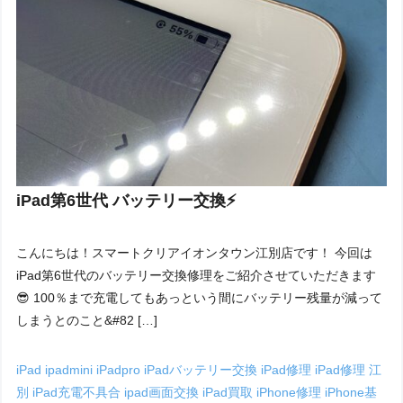
iPad第6世代 バッテリー交換⚡️
こんにちは！スマートクリアイオンタウン江別店です！ 今回は
iPad第6世代のバッテリー交換修理をご紹介させていただきます
😎 100％まで充電してもあっという間にバッテリー残量が減って
しまうとのこと&#82 […]
iPad
ipadmini
iPadpro
iPadバッテリー交換
iPad修理
iPad修理 江
別
iPad充電不具合
ipad画面交換
iPad買取
iPhone修理
iPhone基