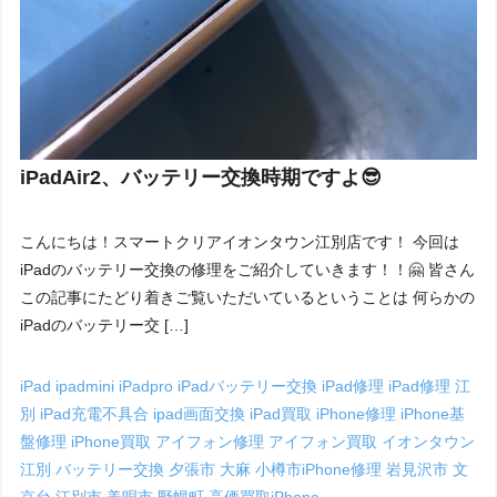
iPadAir2、バッテリー交換時期ですよ😎
こんにちは！スマートクリアイオンタウン江別店です！ 今回は
iPadのバッテリー交換の修理をご紹介していきます！！🤗 皆さん
この記事にたどり着きご覧いただいているということは 何らかの
iPadのバッテリー交 […]
iPad
ipadmini
iPadpro
iPadバッテリー交換
iPad修理
iPad修理 江
別
iPad充電不具合
ipad画面交換
iPad買取
iPhone修理
iPhone基
盤修理
iPhone買取
アイフォン修理
アイフォン買取
イオンタウン
江別
バッテリー交換
夕張市
大麻
小樽市iPhone修理
岩見沢市
文