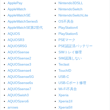
ApplePay
Nintendo3DSLL
AppleWatch
NintendoSwitch
AppleWatchSE
NintendoSwitchLite
AppleWatchSeries5
OS不具合
AppleWatchSE第2世代
PlayStation4
AQUOS
PlayStation5
AQUOSR3
PSEマーク
AQUOSR5G
PSE認証済バッテリー
AQUOSsense
SIMトレイ修理
AQUOSsense2
SIM認識しない
AQUOSsense3
Teclast
AQUOSsense4
TouchID
AQUOSsense5G
USB-C
AQUOSsense6s
USB-Cポート修理
AQUOSsense7
Wi-Fi不具合
AQUOSwish3
Xperia
AQUOSzero6
Xperia1II
arrows
Xperia5II