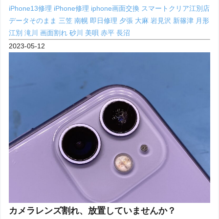
iPhone13修理
iPhone修理
iphone画面交換
スマートクリア江別店
データそのまま
三笠
南幌
即日修理
夕張
大麻
岩見沢
新篠津
月形
江別
滝川
画面割れ
砂川
美唄
赤平
長沼
2023-05-12
カメラレンズ割れ、放置していませんか？