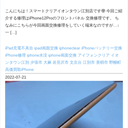
こんにちは！スマートクリアイオンタウン江別店です🤓 今回ご紹
介する修理はiPhone12Proのフロントパネル 交換修理です。 ち
なみにこちらが今回画面交換修理をしていく端末なのですが…↓
一 […]
iPad充電不具合
ipad画面交換
iphoneclear
iPhoneバッテリー交換
iPhone修理
iphone水没
iphone画面交換
アイフォンクリア
イオ
ンタウン江別
夕張市
大麻
岩見沢市
文京台
江別市
美唄市
野幌町
高価買取iPhone
2022-07-21