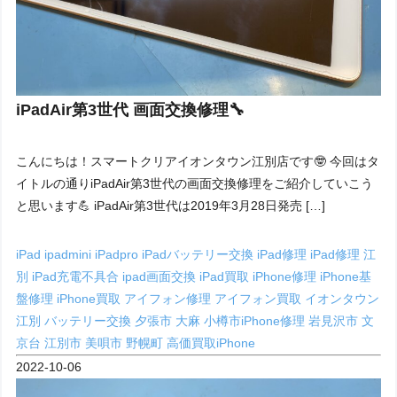
iPadAir第3世代 画面交換修理🔧
こんにちは！スマートクリアイオンタウン江別店です🤓 今回はタ
イトルの通りiPadAir第3世代の画面交換修理をご紹介していこう
と思います💪 iPadAir第3世代は2019年3月28日発売 […]
iPad
ipadmini
iPadpro
iPadバッテリー交換
iPad修理
iPad修理 江
別
iPad充電不具合
ipad画面交換
iPad買取
iPhone修理
iPhone基
盤修理
iPhone買取
アイフォン修理
アイフォン買取
イオンタウン
江別
バッテリー交換
夕張市
大麻
小樽市iPhone修理
岩見沢市
文
京台
江別市
美唄市
野幌町
高価買取iPhone
2022-10-06