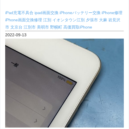
iPad充電不具合
ipad画面交換
iPhoneバッテリー交換
iPhone修理
iPhone画面交換修理 江別
イオンタウン江別
夕張市
大麻
岩見沢
市
文京台
江別市
美唄市
野幌町
高価買取iPhone
2022-09-13