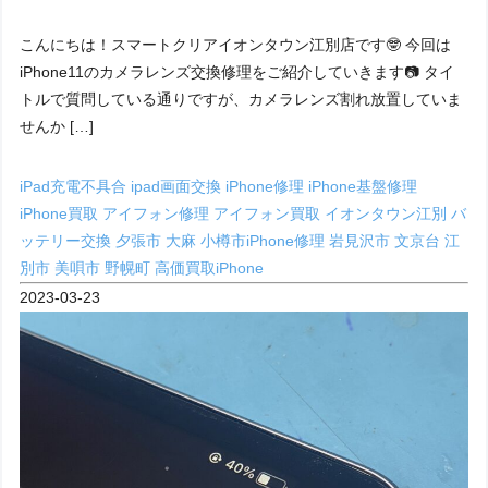
こんにちは！スマートクリアイオンタウン江別店です🤓 今回は
iPhone11のカメラレンズ交換修理をご紹介していきます📷 タイ
トルで質問している通りですが、カメラレンズ割れ放置していま
せんか […]
iPad充電不具合
ipad画面交換
iPhone修理
iPhone基盤修理
iPhone買取
アイフォン修理
アイフォン買取
イオンタウン江別
バ
ッテリー交換
夕張市
大麻
小樽市iPhone修理
岩見沢市
文京台
江
別市
美唄市
野幌町
高価買取iPhone
2023-03-23