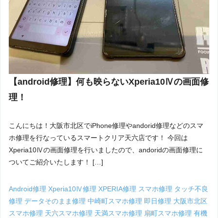
【android修理】何も映らないXperia10Ⅳの画面修
理！
こんにちは！大阪市北区でiPhone修理やandorid修理などのスマ
ホ修理を行なっているスマートクリア天六店です！ 今回は
Xperia10Ⅳの画面修理を行いましたので、andoridの画面修理に
ついてご紹介いたします！ […]
Android修理
Xperia10Ⅳ修理
XPERIA修理
スマホ修理
タッチ不良
修理
データそのまま修理
中崎町スマホ修理
即日修理
大阪市北区
スマホ修理
天六スマホ修理
天満スマホ修理
扇町スマホ修理
有機