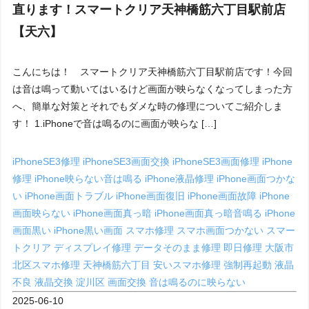
直ります！スマートクリア天神橋筋六丁目駅前店
【天六】
こんにちは！ スマートクリア天神橋筋六丁目駅前店です！今回
は音は鳴って動いてはいるけど画面が映らなくなってしまった方
へ、簡単な対策とそれでもダメな時の修理についてご紹介しま
す！ 1.iPhoneで音は鳴るのに画面が映らな […]
iPhoneSE3修理
iPhoneSE3画面交換
iPhoneSE3画面修理
iPhone
修理
iPhone映らない音は鳴る
iPhone液晶修理
iPhone画面つかな
い
iPhone画面トラブル
iPhone画面復旧
iPhone画面故障
iPhone
画面映らない
iPhone画面真っ暗
iPhone画面真っ暗音鳴る
iPhone
画面黒い
iPhone黒い画面
スマホ修理
スマホ画面つかない
スマー
トクリア
ディスプレイ修理
データそのまま修理
即日修理
大阪市
北区スマホ修理
天神橋筋六丁目
安いスマホ修理
強制再起動
液晶
不良
液晶交換
淀川区
画面交換
音は鳴るのに映らない
2025-06-10