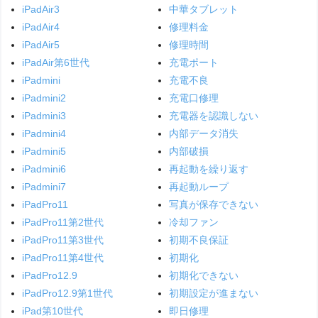
iPadAir3
中華タブレット
iPadAir4
修理料金
iPadAir5
修理時間
iPadAir第6世代
充電ポート
iPadmini
充電不良
iPadmini2
充電口修理
iPadmini3
充電器を認識しない
iPadmini4
内部データ消失
iPadmini5
内部破損
iPadmini6
再起動を繰り返す
iPadmini7
再起動ループ
iPadPro11
写真が保存できない
iPadPro11第2世代
冷却ファン
iPadPro11第3世代
初期不良保証
iPadPro11第4世代
初期化
iPadPro12.9
初期化できない
iPadPro12.9第1世代
初期設定が進まない
iPad第10世代
即日修理