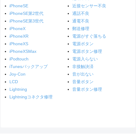
iPhoneSE
近接センサー不良
iPhoneSE第2世代
通話不良
iPhoneSE第3世代
通電不良
iPhoneX
郵送修理
iPhoneXR
電源がすぐ落ちる
iPhoneXS
電源ボタン
iPhoneXSMax
電源ボタン修理
iPodtouch
電源入らない
iTunesバックアップ
非接触決済
Joy-Con
音が出ない
LCD
音量ボタン
Lightning
音量ボタン修理
Lightningコネクタ修理