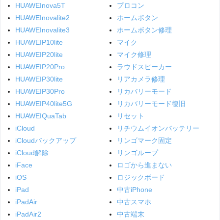
HUAWEInova5T
プロコン
HUAWEInovalite2
ホームボタン
HUAWEInovalite3
ホームボタン修理
HUAWEIP10lite
マイク
HUAWEIP20lite
マイク修理
HUAWEIP20Pro
ラウドスピーカー
HUAWEIP30lite
リアカメラ修理
HUAWEIP30Pro
リカバリーモード
HUAWEIP40lite5G
リカバリーモード復旧
HUAWEIQuaTab
リセット
iCloud
リチウムイオンバッテリー
iCloudバックアップ
リンゴマーク固定
iCloud解除
リンゴループ
iFace
ロゴから進まない
iOS
ロジックボード
iPad
中古iPhone
iPadAir
中古スマホ
iPadAir2
中古端末