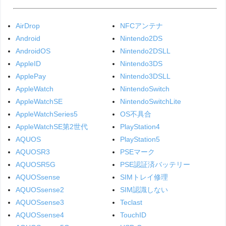
AirDrop
NFCアンテナ
Android
Nintendo2DS
AndroidOS
Nintendo2DSLL
AppleID
Nintendo3DS
ApplePay
Nintendo3DSLL
AppleWatch
NintendoSwitch
AppleWatchSE
NintendoSwitchLite
AppleWatchSeries5
OS不具合
AppleWatchSE第2世代
PlayStation4
AQUOS
PlayStation5
AQUOSR3
PSEマーク
AQUOSR5G
PSE認証済バッテリー
AQUOSsense
SIMトレイ修理
AQUOSsense2
SIM認識しない
AQUOSsense3
Teclast
AQUOSsense4
TouchID