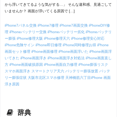
から浮いてきてるような気がする…」 そんな違和感、見過ごして
いませんか？ 画面が浮いてくる原因で […]
iPhone7パネル交換
iPhone7修理
iPhone7画面交換
iPhoneDIY修
理
iPhoneバッテリー交換
iPhoneバッテリー劣化
iPhoneバッテリ
ー膨張
iPhone修理大阪
iPhone修理天六
iPhone修理安心対応
iPhone危険サイン
iPhone即日修理
iPhone同時修理お得
iPhone
画面セット修理
iPhone画面修理
iPhone画面浮いた
iPhone画面浮
いてきた
iPhone画面浮き
iPhone画面浮き対処法
iPhone画面直し
方
iPhone画面破損原因
iPhone画面自力修理
iPhone膨張リスク
スマホ画面浮き
スマートクリア天六
バッテリー膨張放置
バッテ
リー膨張症状
大阪市北区スマホ修理
天神橋筋六丁目iPhone
画面
浮き原因
辞典