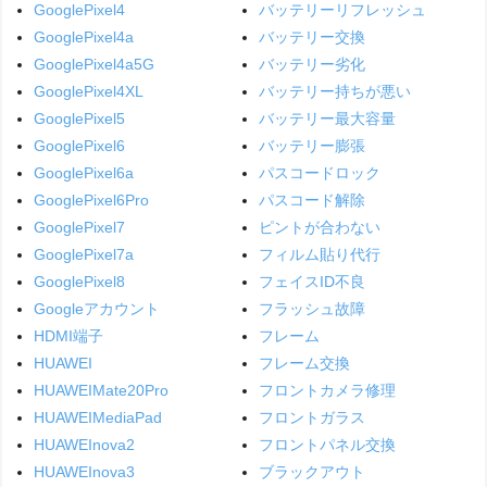
GooglePixel4
バッテリーリフレッシュ
GooglePixel4a
バッテリー交換
GooglePixel4a5G
バッテリー劣化
GooglePixel4XL
バッテリー持ちが悪い
GooglePixel5
バッテリー最大容量
GooglePixel6
バッテリー膨張
GooglePixel6a
パスコードロック
GooglePixel6Pro
パスコード解除
GooglePixel7
ピントが合わない
GooglePixel7a
フィルム貼り代行
GooglePixel8
フェイスID不良
Googleアカウント
フラッシュ故障
HDMI端子
フレーム
HUAWEI
フレーム交換
HUAWEIMate20Pro
フロントカメラ修理
HUAWEIMediaPad
フロントガラス
HUAWEInova2
フロントパネル交換
HUAWEInova3
ブラックアウト