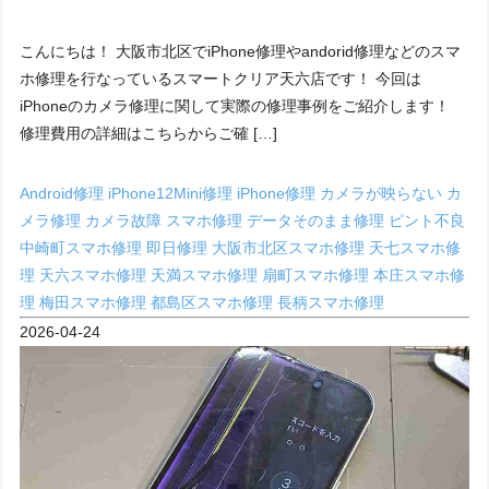
こんにちは！ 大阪市北区でiPhone修理やandorid修理などのスマ
ホ修理を行なっているスマートクリア天六店です！ 今回は
iPhoneのカメラ修理に関して実際の修理事例をご紹介します！
修理費用の詳細はこちらからご確 […]
Android修理
iPhone12Mini修理
iPhone修理
カメラが映らない
カ
メラ修理
カメラ故障
スマホ修理
データそのまま修理
ピント不良
中崎町スマホ修理
即日修理
大阪市北区スマホ修理
天七スマホ修
理
天六スマホ修理
天満スマホ修理
扇町スマホ修理
本庄スマホ修
理
梅田スマホ修理
都島区スマホ修理
長柄スマホ修理
2026-04-24