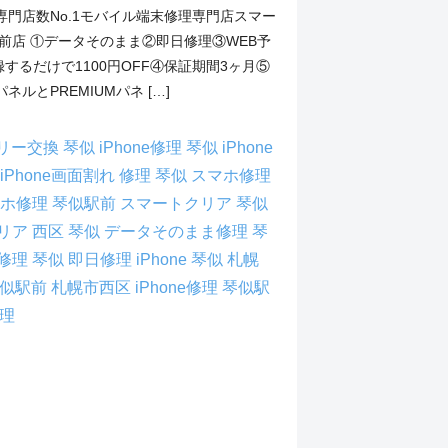
専門店数No.1モバイル端末修理専門店スマー
前店 ①データそのまま②即日修理③WEB予
登録するだけで1100円OFF④保証期間3ヶ月⑤
ルとPREMIUMパネ […]
テリー交換 琴似
iPhone修理 琴似
iPhone
iPhone画面割れ 修理 琴似
スマホ修理
ホ修理 琴似駅前
スマートクリア 琴似
リア 西区 琴似
データそのまま修理 琴
修理 琴似
即日修理 iPhone 琴似
札幌
 琴似駅前
札幌市西区 iPhone修理
琴似駅
修理