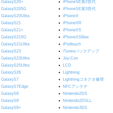
GalaxyS20+
iPhoneSE第2世代
GalaxyS205G
iPhoneSE第3世代
GalaxyS20Ultra
iPhoneX
GalaxyS21
iPhoneXR
GalaxyS21+
iPhoneXS
GalaxyS215G
iPhoneXSMax
GalaxyS21Ultra
iPodtouch
GalaxyS23
iTunesバックアップ
GalaxyS23Ultra
Joy-Con
GalaxyS25Ultra
LCD
GalaxyS26
Lightning
GalaxyS7
Lightningコネクタ修理
GalaxyS7Edge
NFCアンテナ
GalaxyS8
Nintendo2DS
GalaxyS9
Nintendo2DSLL
GalaxyS9+
Nintendo3DS