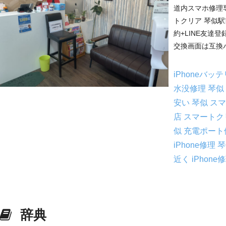
道内スマホ修理
トクリア 琴似駅
約+LINE友達
交換画面は互換パネ
iPhoneバッ
水没修理 琴似
安い 琴似
スマ
店
スマートク
似
充電ポート
iPhone修理
近く iPhone
辞典