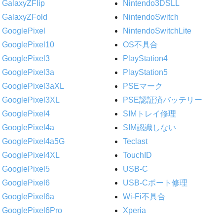
GalaxyZFlip
Nintendo3DSLL
GalaxyZFold
NintendoSwitch
GooglePixel
NintendoSwitchLite
GooglePixel10
OS不具合
GooglePixel3
PlayStation4
GooglePixel3a
PlayStation5
GooglePixel3aXL
PSEマーク
GooglePixel3XL
PSE認証済バッテリー
GooglePixel4
SIMトレイ修理
GooglePixel4a
SIM認識しない
GooglePixel4a5G
Teclast
GooglePixel4XL
TouchID
GooglePixel5
USB-C
GooglePixel6
USB-Cポート修理
GooglePixel6a
Wi-Fi不具合
GooglePixel6Pro
Xperia