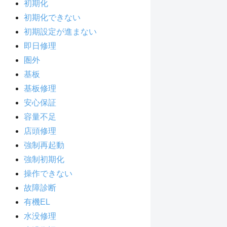
初期化
初期化できない
初期設定が進まない
即日修理
圏外
基板
基板修理
安心保証
容量不足
店頭修理
強制再起動
強制初期化
操作できない
故障診断
有機EL
水没修理