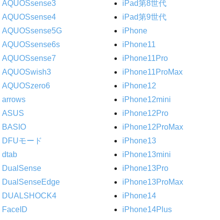
AQUOSsense3
iPad第8世代
AQUOSsense4
iPad第9世代
AQUOSsense5G
iPhone
AQUOSsense6s
iPhone11
AQUOSsense7
iPhone11Pro
AQUOSwish3
iPhone11ProMax
AQUOSzero6
iPhone12
arrows
iPhone12mini
ASUS
iPhone12Pro
BASIO
iPhone12ProMax
DFUモード
iPhone13
dtab
iPhone13mini
DualSense
iPhone13Pro
DualSenseEdge
iPhone13ProMax
DUALSHOCK4
iPhone14
FaceID
iPhone14Plus