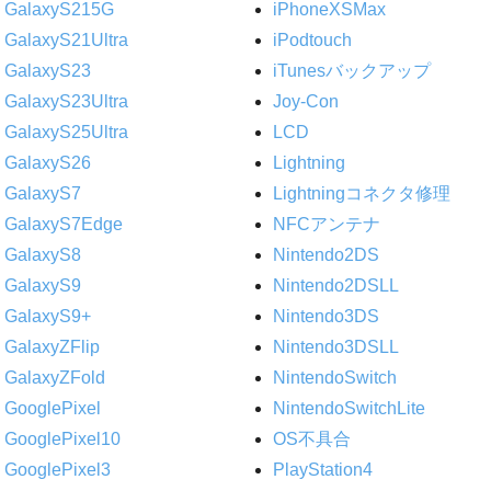
GalaxyS215G
iPhoneXSMax
GalaxyS21Ultra
iPodtouch
GalaxyS23
iTunesバックアップ
GalaxyS23Ultra
Joy-Con
GalaxyS25Ultra
LCD
GalaxyS26
Lightning
GalaxyS7
Lightningコネクタ修理
GalaxyS7Edge
NFCアンテナ
GalaxyS8
Nintendo2DS
GalaxyS9
Nintendo2DSLL
GalaxyS9+
Nintendo3DS
GalaxyZFlip
Nintendo3DSLL
GalaxyZFold
NintendoSwitch
GooglePixel
NintendoSwitchLite
GooglePixel10
OS不具合
GooglePixel3
PlayStation4