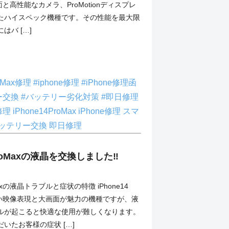
画面と高性能なカメラ、ProMotionディスプレ
たハイスペック機種です。その性能を最大限
はバ […]
roMax修理
#iphone修理
#iPhone修理函
ー交換
#バッテリー劣化対策
#即日修理
修理
iPhone14ProMax
iPhone修理
スマ
ッテリー交換
即日修理
ProMaxの液晶を交換しました‼︎
oMaxの液晶トラブルと症状の特徴 iPhone14
美しい映像表現と大画面が魅力の機種ですが、液
ルが起こると快適な使用が難しくなります。
いたお客様の症状 […]