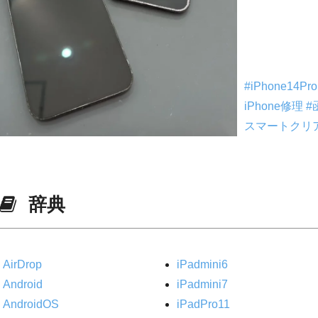
#iPhone14P
iPhone修理
#
スマートクリ
辞典
AirDrop
iPadmini6
Android
iPadmini7
AndroidOS
iPadPro11