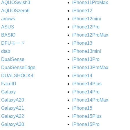
AQUOSwish3
iPhone11ProMax
AQUOSzero6
iPhone12
arrows
iPhone12mini
ASUS
iPhone12Pro
BASIO
iPhone12ProMax
DFUモード
iPhone13
dtab
iPhone13mini
DualSense
iPhone13Pro
DualSenseEdge
iPhone13ProMax
DUALSHOCK4
iPhone14
FaceID
iPhone14Plus
Galaxy
iPhone14Pro
GalaxyA20
iPhone14ProMax
GalaxyA21
iPhone15
GalaxyA22
iPhone15Plus
GalaxyA30
iPhone15Pro