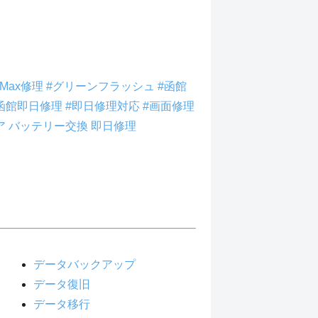
roMax修理
#グリーンフラッシュ
#函館
函館即日修理
#即日修理対応
#画面修理
ア
バッテリー交換
即日修理
データバックアップ
データ復旧
データ移行