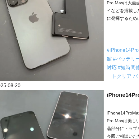
Pro Maxは大
イなどを搭載し
に発揮するために
#iPhone14P
館
#バッテリ
対応
#短時間
ートクリア
バ
025-08-20
iPhone14
iPhone14Pr
Pro Maxは
晶部分にトラブ
今回ご相談いただ