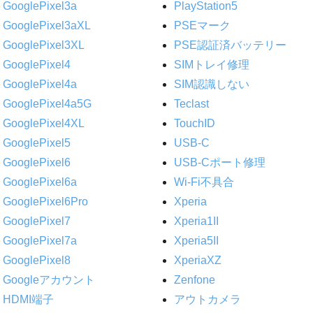
GooglePixel3a
PlayStation5
GooglePixel3aXL
PSEマーク
GooglePixel3XL
PSE認証済バッテリー
GooglePixel4
SIMトレイ修理
GooglePixel4a
SIM認識しない
GooglePixel4a5G
Teclast
GooglePixel4XL
TouchID
GooglePixel5
USB-C
GooglePixel6
USB-Cポート修理
GooglePixel6a
Wi-Fi不具合
GooglePixel6Pro
Xperia
GooglePixel7
Xperia1II
GooglePixel7a
Xperia5II
GooglePixel8
XperiaXZ
Googleアカウント
Zenfone
HDMI端子
アウトカメラ