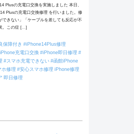
one14 Plusの充電口交換を実施しました 本日、
ne14 Plusの充電口交換修理 を行いました。修
ができない」「ケーブルを差しても反応が不
。この症 […]
不良保障付き
#iPhone14Plus修理
#iPhone充電口交換
#iPhone即日修理
#
理
#スマホ充電できない
#函館iPhone
マホ修理
#安心スマホ修理
iPhone修理
ア
即日修理