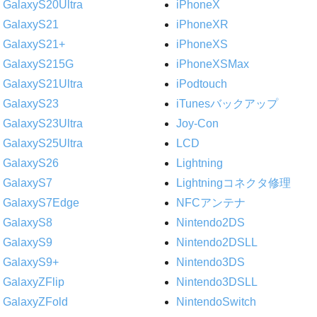
GalaxyS20Ultra
iPhoneX
GalaxyS21
iPhoneXR
GalaxyS21+
iPhoneXS
GalaxyS215G
iPhoneXSMax
GalaxyS21Ultra
iPodtouch
GalaxyS23
iTunesバックアップ
GalaxyS23Ultra
Joy-Con
GalaxyS25Ultra
LCD
GalaxyS26
Lightning
GalaxyS7
Lightningコネクタ修理
GalaxyS7Edge
NFCアンテナ
GalaxyS8
Nintendo2DS
GalaxyS9
Nintendo2DSLL
GalaxyS9+
Nintendo3DS
GalaxyZFlip
Nintendo3DSLL
GalaxyZFold
NintendoSwitch