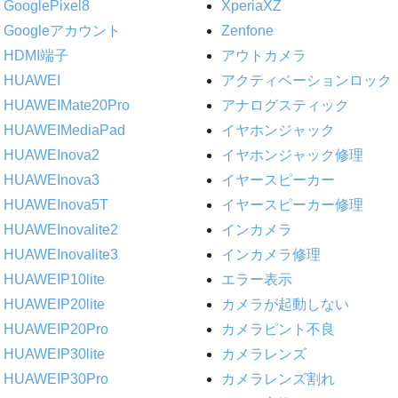
GooglePixel8
XperiaXZ
Googleアカウント
Zenfone
HDMI端子
アウトカメラ
HUAWEI
アクティベーションロック
HUAWEIMate20Pro
アナログスティック
HUAWEIMediaPad
イヤホンジャック
HUAWEInova2
イヤホンジャック修理
HUAWEInova3
イヤースピーカー
HUAWEInova5T
イヤースピーカー修理
HUAWEInovalite2
インカメラ
HUAWEInovalite3
インカメラ修理
HUAWEIP10lite
エラー表示
HUAWEIP20lite
カメラが起動しない
HUAWEIP20Pro
カメラピント不良
HUAWEIP30lite
カメラレンズ
HUAWEIP30Pro
カメラレンズ割れ