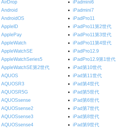
AirDrop
iPadmini6
Android
iPadmini7
AndroidOS
iPadPro11
AppleID
iPadPro11第2世代
ApplePay
iPadPro11第3世代
AppleWatch
iPadPro11第4世代
AppleWatchSE
iPadPro12.9
AppleWatchSeries5
iPadPro12.9第1世代
AppleWatchSE第2世代
iPad第10世代
AQUOS
iPad第11世代
AQUOSR3
iPad第4世代
AQUOSR5G
iPad第5世代
AQUOSsense
iPad第6世代
AQUOSsense2
iPad第7世代
AQUOSsense3
iPad第8世代
AQUOSsense4
iPad第9世代