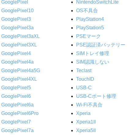
GooglePixel
NintendoSwitchLite
GooglePixel10
OS不具合
GooglePixel3
PlayStation4
GooglePixel3a
PlayStation5
GooglePixel3aXL
PSEマーク
GooglePixel3XL
PSE認証済バッテリー
GooglePixel4
SIMトレイ修理
GooglePixel4a
SIM認識しない
GooglePixel4a5G
Teclast
GooglePixel4XL
TouchID
GooglePixel5
USB-C
GooglePixel6
USB-Cポート修理
GooglePixel6a
Wi-Fi不具合
GooglePixel6Pro
Xperia
GooglePixel7
Xperia1II
GooglePixel7a
Xperia5II