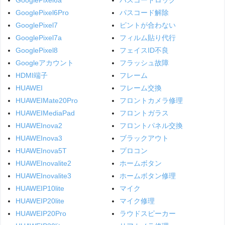
GooglePixel6a
パスコードロック
GooglePixel6Pro
パスコード解除
GooglePixel7
ピントが合わない
GooglePixel7a
フィルム貼り代行
GooglePixel8
フェイスID不良
Googleアカウント
フラッシュ故障
HDMI端子
フレーム
HUAWEI
フレーム交換
HUAWEIMate20Pro
フロントカメラ修理
HUAWEIMediaPad
フロントガラス
HUAWEInova2
フロントパネル交換
HUAWEInova3
ブラックアウト
HUAWEInova5T
プロコン
HUAWEInovalite2
ホームボタン
HUAWEInovalite3
ホームボタン修理
HUAWEIP10lite
マイク
HUAWEIP20lite
マイク修理
HUAWEIP20Pro
ラウドスピーカー