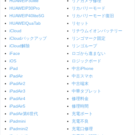
HUAWEIP30lite
リアカメラ修理
HUAWEIP30Pro
リカバリーモード
HUAWEIP40lite5G
リカバリーモード復旧
HUAWEIQuaTab
リセット
iCloud
リチウムイオンバッテリー
iCloudバックアップ
リンゴマーク固定
iCloud解除
リンゴループ
iFace
ロゴから進まない
iOS
ロジックボード
iPad
中古iPhone
iPadAir
中古スマホ
iPadAir2
中古端末
iPadAir3
中華タブレット
iPadAir4
修理料金
iPadAir5
修理時間
iPadAir第6世代
充電ポート
iPadmini
充電不良
iPadmini2
充電口修理