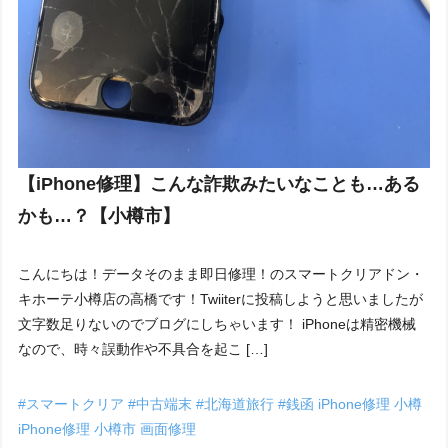
【iPhone修理】こんな詐欺みたいなことも…ある
かも…？【小樽市】
こんにちは！データそのまま即日修理！のスマートクリアドン・
キホーテ小樽店の高橋です！Twiiterに投稿しようと思いましたが
文字数足りないのでブログにしちゃいます！ iPhoneは精密機械
なので、時々誤動作や不具合を起こ […]
#スマートクリア
#中古端末
#北海道旅行
#銭函
iPhone修理 小樽
iPhone修理 小樽市
画面修理