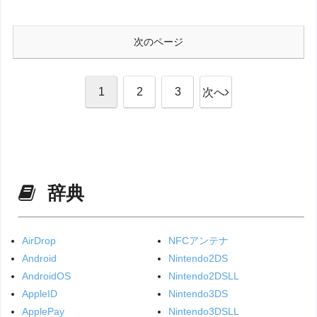
次のページ
1
2
3
次へ
辞典
AirDrop
NFCアンテナ
Android
Nintendo2DS
AndroidOS
Nintendo2DSLL
AppleID
Nintendo3DS
ApplePay
Nintendo3DSLL