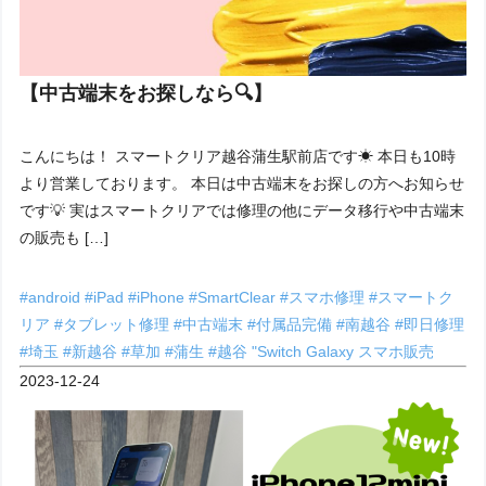
【中古端末をお探しなら🔍】
こんにちは！ スマートクリア越谷蒲生駅前店です☀ 本日も10時
より営業しております。 本日は中古端末をお探しの方へお知らせ
です💡 実はスマートクリアでは修理の他にデータ移行や中古端末
の販売も […]
#android
#iPad
#iPhone
#SmartClear
#スマホ修理
#スマートク
リア
#タブレット修理
#中古端末
#付属品完備
#南越谷
#即日修理
#埼玉
#新越谷
#草加
#蒲生
#越谷
"Switch
Galaxy
スマホ販売
2023-12-24