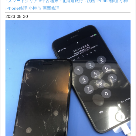
#スマートクリア
#中古端末
#北海道旅行
#銭函
iPhone修理 小樽
iPhone修理 小樽市
画面修理
2023-05-30