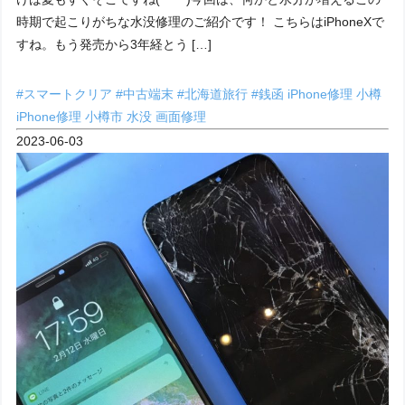
時期で起こりがちな水没修理のご紹介です！ こちらはiPhoneXで
すね。もう発売から3年経とう […]
#スマートクリア
#中古端末
#北海道旅行
#銭函
iPhone修理 小樽
iPhone修理 小樽市
水没
画面修理
2023-06-03