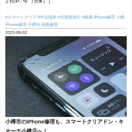
よね(๑•﹏•๑｀) 想像 […]
#スマートクリア
#中古端末
#北海道旅行
#銭函
iPhone修理 小樽
iPhone修理 小樽市
画面修理
2023-06-02
小樽市のiPhone修理も、スマートクリアドン・キ
ホーテ小樽店へ！