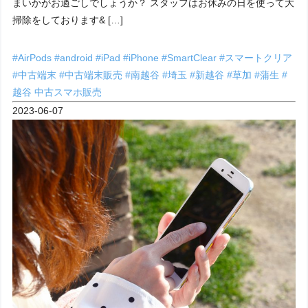
まいかがお過ごしでしょうか？ スタッフはお休みの日を使って大
掃除をしております& […]
#AirPods
#android
#iPad
#iPhone
#SmartClear
#スマートクリア
#中古端末
#中古端末販売
#南越谷
#埼玉
#新越谷
#草加
#蒲生
#
越谷
中古スマホ販売
2023-06-07