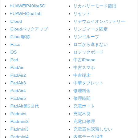
HUAWEIP40lite5G
リカバリーモード復旧
HUAWEIQuaTab
リセット
iCloud
リチウムイオンバッテリー
iCloudバックアップ
リンゴマーク固定
iCloud解除
リンゴループ
iFace
ロゴから進まない
iOS
ロジックボード
iPad
中古iPhone
iPadAir
中古スマホ
iPadAir2
中古端末
iPadAir3
中華タブレット
iPadAir4
修理料金
iPadAir5
修理時間
iPadAir第6世代
充電ポート
iPadmini
充電不良
iPadmini2
充電口修理
iPadmini3
充電器を認識しない
iPadmini4
内部データ消失