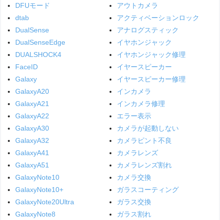
DFUモード
アウトカメラ
dtab
アクティベーションロック
DualSense
アナログスティック
DualSenseEdge
イヤホンジャック
DUALSHOCK4
イヤホンジャック修理
FaceID
イヤースピーカー
Galaxy
イヤースピーカー修理
GalaxyA20
インカメラ
GalaxyA21
インカメラ修理
GalaxyA22
エラー表示
GalaxyA30
カメラが起動しない
GalaxyA32
カメラピント不良
GalaxyA41
カメラレンズ
GalaxyA51
カメラレンズ割れ
GalaxyNote10
カメラ交換
GalaxyNote10+
ガラスコーティング
GalaxyNote20Ultra
ガラス交換
GalaxyNote8
ガラス割れ