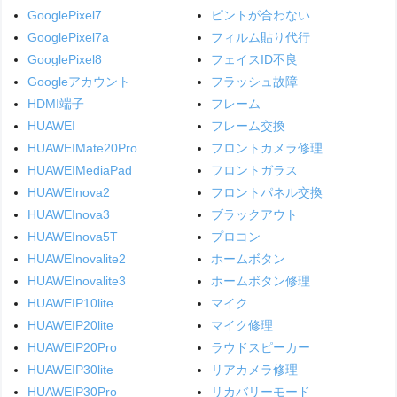
GooglePixel7
ピントが合わない
GooglePixel7a
フィルム貼り代行
GooglePixel8
フェイスID不良
Googleアカウント
フラッシュ故障
HDMI端子
フレーム
HUAWEI
フレーム交換
HUAWEIMate20Pro
フロントカメラ修理
HUAWEIMediaPad
フロントガラス
HUAWEInova2
フロントパネル交換
HUAWEInova3
ブラックアウト
HUAWEInova5T
プロコン
HUAWEInovalite2
ホームボタン
HUAWEInovalite3
ホームボタン修理
HUAWEIP10lite
マイク
HUAWEIP20lite
マイク修理
HUAWEIP20Pro
ラウドスピーカー
HUAWEIP30lite
リアカメラ修理
HUAWEIP30Pro
リカバリーモード