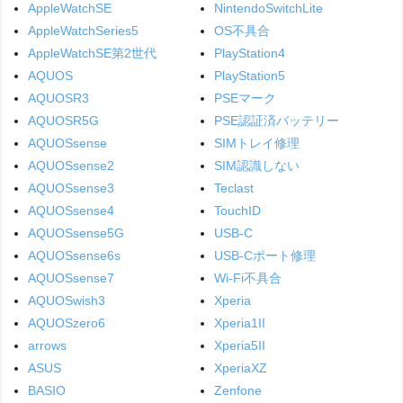
AppleWatchSE
NintendoSwitchLite
AppleWatchSeries5
OS不具合
AppleWatchSE第2世代
PlayStation4
AQUOS
PlayStation5
AQUOSR3
PSEマーク
AQUOSR5G
PSE認証済バッテリー
AQUOSsense
SIMトレイ修理
AQUOSsense2
SIM認識しない
AQUOSsense3
Teclast
AQUOSsense4
TouchID
AQUOSsense5G
USB-C
AQUOSsense6s
USB-Cポート修理
AQUOSsense7
Wi-Fi不具合
AQUOSwish3
Xperia
AQUOSzero6
Xperia1II
arrows
Xperia5II
ASUS
XperiaXZ
BASIO
Zenfone