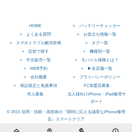
HOME
> バッテリーチェッカー
> よくある質問
> お役立ち情報一覧
> スマホトラブル解決辞典
> タグ一覧
> 症状で探す
> 機種別一覧
> 中古販売一覧
> モバイル保険とは？
> WEB予約
> ▶全店舗一覧
> 会社概要
> プライバシーポリシー
> 保証規定と免責事項
FC加盟店募集
求人募集
法人様向けiPhone・iPad修理サ
ポート
© 2015 信用・信頼・高技術の『期待に応える誠実なiPhone修理
店』スマートクリア
home
location_on
build
schedule