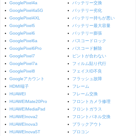
GooglePixel4a
バッテリー交換
GooglePixel4a5G
バッテリー劣化
GooglePixel4XL
バッテリー持ちが悪い
GooglePixel5
バッテリー最大容量
GooglePixel6
バッテリー膨張
GooglePixel6a
パスコードロック
GooglePixel6Pro
パスコード解除
GooglePixel7
ピントが合わない
GooglePixel7a
フィルム貼り代行
GooglePixel8
フェイスID不良
Googleアカウント
フラッシュ故障
HDMI端子
フレーム
HUAWEI
フレーム交換
HUAWEIMate20Pro
フロントカメラ修理
HUAWEIMediaPad
フロントガラス
HUAWEInova2
フロントパネル交換
HUAWEInova3
ブラックアウト
HUAWEInova5T
プロコン