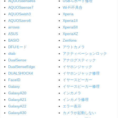
AQUOSsense6s
USB-Cポート修理
AQUOSsense7
Wi-Fi不具合
AQUOSwish3
Xperia
AQUOSzero6
Xperia1II
arrows
Xperia5II
ASUS
XperiaXZ
BASIO
Zenfone
DFUモード
アウトカメラ
dtab
アクティベーションロック
DualSense
アナログスティック
DualSenseEdge
イヤホンジャック
DUALSHOCK4
イヤホンジャック修理
FaceID
イヤースピーカー
Galaxy
イヤースピーカー修理
GalaxyA20
インカメラ
GalaxyA21
インカメラ修理
GalaxyA22
エラー表示
GalaxyA30
カメラが起動しない