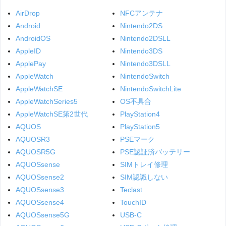
AirDrop
NFCアンテナ
Android
Nintendo2DS
AndroidOS
Nintendo2DSLL
AppleID
Nintendo3DS
ApplePay
Nintendo3DSLL
AppleWatch
NintendoSwitch
AppleWatchSE
NintendoSwitchLite
AppleWatchSeries5
OS不具合
AppleWatchSE第2世代
PlayStation4
AQUOS
PlayStation5
AQUOSR3
PSEマーク
AQUOSR5G
PSE認証済バッテリー
AQUOSsense
SIMトレイ修理
AQUOSsense2
SIM認識しない
AQUOSsense3
Teclast
AQUOSsense4
TouchID
AQUOSsense5G
USB-C