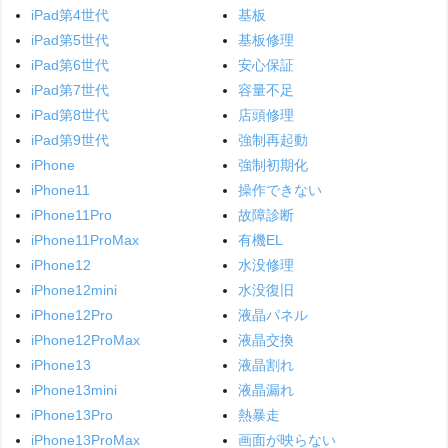
iPad第4世代
基板
iPad第5世代
基板修理
iPad第6世代
安心保証
iPad第7世代
容量不足
iPad第8世代
店頭修理
iPad第9世代
強制再起動
iPhone
強制初期化
iPhone11
操作できない
iPhone11Pro
故障診断
iPhone11ProMax
有機EL
iPhone12
水没修理
iPhone12mini
水没復旧
iPhone12Pro
液晶パネル
iPhone12ProMax
液晶交換
iPhone13
液晶割れ
iPhone13mini
液晶漏れ
iPhone13Pro
熱暴走
iPhone13ProMax
画面が映らない