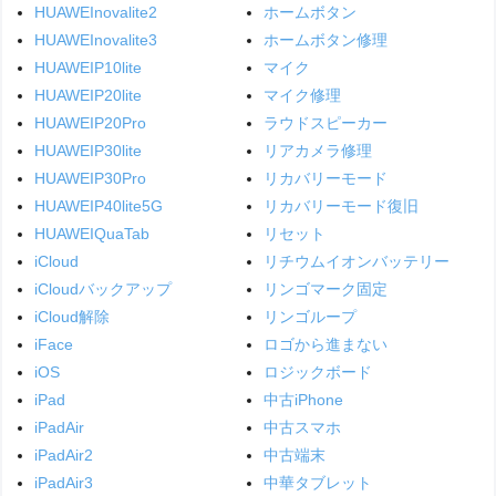
HUAWEInovalite2
ホームボタン
HUAWEInovalite3
ホームボタン修理
HUAWEIP10lite
マイク
HUAWEIP20lite
マイク修理
HUAWEIP20Pro
ラウドスピーカー
HUAWEIP30lite
リアカメラ修理
HUAWEIP30Pro
リカバリーモード
HUAWEIP40lite5G
リカバリーモード復旧
HUAWEIQuaTab
リセット
iCloud
リチウムイオンバッテリー
iCloudバックアップ
リンゴマーク固定
iCloud解除
リンゴループ
iFace
ロゴから進まない
iOS
ロジックボード
iPad
中古iPhone
iPadAir
中古スマホ
iPadAir2
中古端末
iPadAir3
中華タブレット