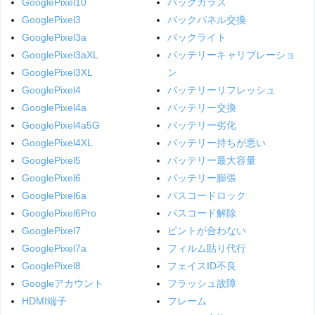
GooglePixel10
バックガラス
GooglePixel3
バックパネル交換
GooglePixel3a
バックライト
GooglePixel3aXL
バッテリーキャリブレーショ
GooglePixel3XL
ン
GooglePixel4
バッテリーリフレッシュ
GooglePixel4a
バッテリー交換
GooglePixel4a5G
バッテリー劣化
GooglePixel4XL
バッテリー持ちが悪い
GooglePixel5
バッテリー最大容量
GooglePixel6
バッテリー膨張
GooglePixel6a
パスコードロック
GooglePixel6Pro
パスコード解除
GooglePixel7
ピントが合わない
GooglePixel7a
フィルム貼り代行
GooglePixel8
フェイスID不良
Googleアカウント
フラッシュ故障
HDMI端子
フレーム