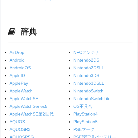
辞典
AirDrop
NFCアンテナ
Android
Nintendo2DS
AndroidOS
Nintendo2DSLL
AppleID
Nintendo3DS
ApplePay
Nintendo3DSLL
AppleWatch
NintendoSwitch
AppleWatchSE
NintendoSwitchLite
AppleWatchSeries5
OS不具合
AppleWatchSE第2世代
PlayStation4
AQUOS
PlayStation5
AQUOSR3
PSEマーク
AQUOSR5G
PSE認証済バッテリー