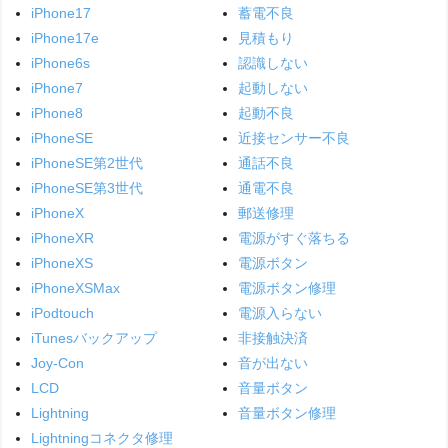
iPhone17
蓄電不良
iPhone17e
見積もり
iPhone6s
認識しない
iPhone7
起動しない
iPhone8
起動不良
iPhoneSE
近接センサー不良
iPhoneSE第2世代
通話不良
iPhoneSE第3世代
通電不良
iPhoneX
郵送修理
iPhoneXR
電源がすぐ落ちる
iPhoneXS
電源ボタン
iPhoneXSMax
電源ボタン修理
iPodtouch
電源入らない
iTunesバックアップ
非接触決済
Joy-Con
音が出ない
LCD
音量ボタン
Lightning
音量ボタン修理
Lightningコネクタ修理