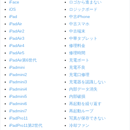
iFace
ロゴから進まない
iOS
ロジックボード
iPad
中古iPhone
iPadAir
中古スマホ
iPadAir2
中古端末
iPadAir3
中華タブレット
iPadAir4
修理料金
iPadAir5
修理時間
iPadAir第6世代
充電ポート
iPadmini
充電不良
iPadmini2
充電口修理
iPadmini3
充電器を認識しない
iPadmini4
内部データ消失
iPadmini5
内部破損
iPadmini6
再起動を繰り返す
iPadmini7
再起動ループ
iPadPro11
写真が保存できない
iPadPro11第2世代
冷却ファン