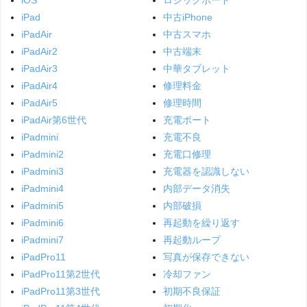
iPad
中古iPhone
iPadAir
中古スマホ
iPadAir2
中古端末
iPadAir3
中華タブレット
iPadAir4
修理料金
iPadAir5
修理時間
iPadAir第6世代
充電ポート
iPadmini
充電不良
iPadmini2
充電口修理
iPadmini3
充電器を認識しない
iPadmini4
内部データ消失
iPadmini5
内部破損
iPadmini6
再起動を繰り返す
iPadmini7
再起動ループ
iPadPro11
写真が保存できない
iPadPro11第2世代
冷却ファン
iPadPro11第3世代
初期不良保証