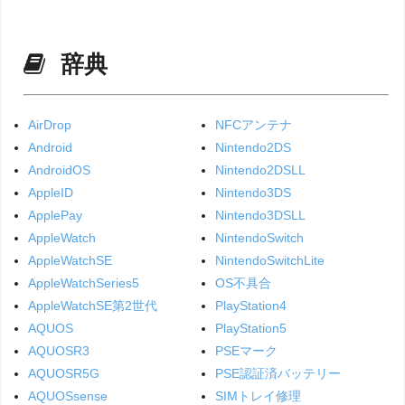
辞典
AirDrop
NFCアンテナ
Android
Nintendo2DS
AndroidOS
Nintendo2DSLL
AppleID
Nintendo3DS
ApplePay
Nintendo3DSLL
AppleWatch
NintendoSwitch
AppleWatchSE
NintendoSwitchLite
AppleWatchSeries5
OS不具合
AppleWatchSE第2世代
PlayStation4
AQUOS
PlayStation5
AQUOSR3
PSEマーク
AQUOSR5G
PSE認証済バッテリー
AQUOSsense
SIMトレイ修理