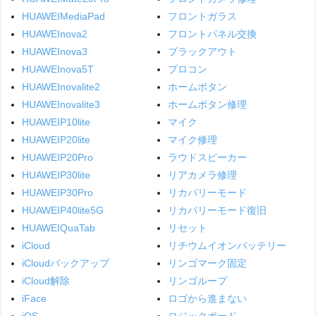
HUAWEIMediaPad
フロントガラス
HUAWEInova2
フロントパネル交換
HUAWEInova3
ブラックアウト
HUAWEInova5T
プロコン
HUAWEInovalite2
ホームボタン
HUAWEInovalite3
ホームボタン修理
HUAWEIP10lite
マイク
HUAWEIP20lite
マイク修理
HUAWEIP20Pro
ラウドスピーカー
HUAWEIP30lite
リアカメラ修理
HUAWEIP30Pro
リカバリーモード
HUAWEIP40lite5G
リカバリーモード復旧
HUAWEIQuaTab
リセット
iCloud
リチウムイオンバッテリー
iCloudバックアップ
リンゴマーク固定
iCloud解除
リンゴループ
iFace
ロゴから進まない
iOS
ロジックボード