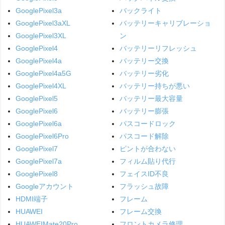
GooglePixel3a
バックライト
GooglePixel3aXL
バッテリーキャリブレーショ
GooglePixel3XL
ン
GooglePixel4
バッテリーリフレッシュ
GooglePixel4a
バッテリー交換
GooglePixel4a5G
バッテリー劣化
GooglePixel4XL
バッテリー持ちが悪い
GooglePixel5
バッテリー最大容量
GooglePixel6
バッテリー膨張
GooglePixel6a
パスコードロック
GooglePixel6Pro
パスコード解除
GooglePixel7
ピントが合わない
GooglePixel7a
フィルム貼り代行
GooglePixel8
フェイスID不良
Googleアカウント
フラッシュ故障
HDMI端子
フレーム
HUAWEI
フレーム交換
HUAWEIMate20Pro
フロントカメラ修理