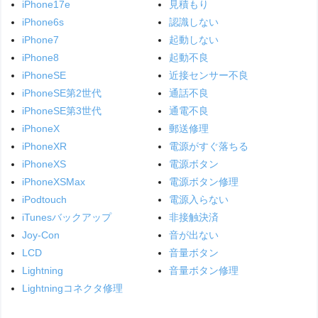
iPhone17e
見積もり
iPhone6s
認識しない
iPhone7
起動しない
iPhone8
起動不良
iPhoneSE
近接センサー不良
iPhoneSE第2世代
通話不良
iPhoneSE第3世代
通電不良
iPhoneX
郵送修理
iPhoneXR
電源がすぐ落ちる
iPhoneXS
電源ボタン
iPhoneXSMax
電源ボタン修理
iPodtouch
電源入らない
iTunesバックアップ
非接触決済
Joy-Con
音が出ない
LCD
音量ボタン
Lightning
音量ボタン修理
Lightningコネクタ修理