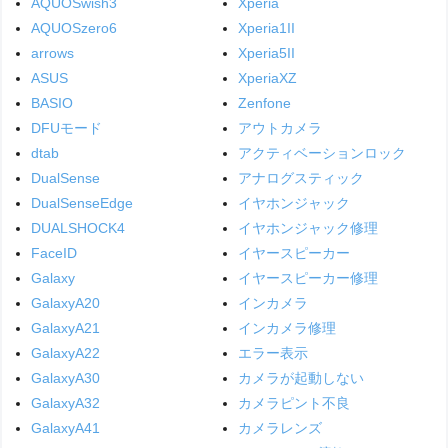
AQUOSwish3
Xperia
AQUOSzero6
Xperia1II
arrows
Xperia5II
ASUS
XperiaXZ
BASIO
Zenfone
DFUモード
アウトカメラ
dtab
アクティベーションロック
DualSense
アナログスティック
DualSenseEdge
イヤホンジャック
DUALSHOCK4
イヤホンジャック修理
FaceID
イヤースピーカー
Galaxy
イヤースピーカー修理
GalaxyA20
インカメラ
GalaxyA21
インカメラ修理
GalaxyA22
エラー表示
GalaxyA30
カメラが起動しない
GalaxyA32
カメラピント不良
GalaxyA41
カメラレンズ