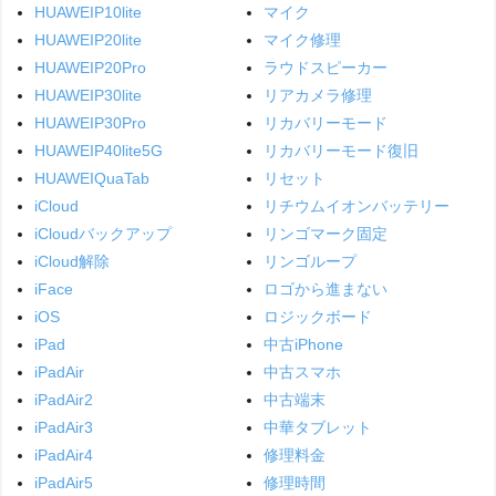
HUAWEIP10lite
マイク
HUAWEIP20lite
マイク修理
HUAWEIP20Pro
ラウドスピーカー
HUAWEIP30lite
リアカメラ修理
HUAWEIP30Pro
リカバリーモード
HUAWEIP40lite5G
リカバリーモード復旧
HUAWEIQuaTab
リセット
iCloud
リチウムイオンバッテリー
iCloudバックアップ
リンゴマーク固定
iCloud解除
リンゴループ
iFace
ロゴから進まない
iOS
ロジックボード
iPad
中古iPhone
iPadAir
中古スマホ
iPadAir2
中古端末
iPadAir3
中華タブレット
iPadAir4
修理料金
iPadAir5
修理時間