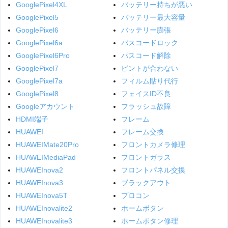
GooglePixel4XL
バッテリー持ちが悪い
GooglePixel5
バッテリー最大容量
GooglePixel6
バッテリー膨張
GooglePixel6a
パスコードロック
GooglePixel6Pro
パスコード解除
GooglePixel7
ピントが合わない
GooglePixel7a
フィルム貼り代行
GooglePixel8
フェイスID不良
Googleアカウント
フラッシュ故障
HDMI端子
フレーム
HUAWEI
フレーム交換
HUAWEIMate20Pro
フロントカメラ修理
HUAWEIMediaPad
フロントガラス
HUAWEInova2
フロントパネル交換
HUAWEInova3
ブラックアウト
HUAWEInova5T
プロコン
HUAWEInovalite2
ホームボタン
HUAWEInovalite3
ホームボタン修理