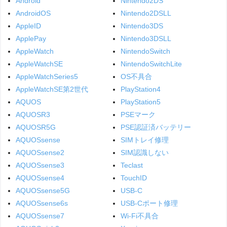
Android
Nintendo2DS
AndroidOS
Nintendo2DSLL
AppleID
Nintendo3DS
ApplePay
Nintendo3DSLL
AppleWatch
NintendoSwitch
AppleWatchSE
NintendoSwitchLite
AppleWatchSeries5
OS不具合
AppleWatchSE第2世代
PlayStation4
AQUOS
PlayStation5
AQUOSR3
PSEマーク
AQUOSR5G
PSE認証済バッテリー
AQUOSsense
SIMトレイ修理
AQUOSsense2
SIM認識しない
AQUOSsense3
Teclast
AQUOSsense4
TouchID
AQUOSsense5G
USB-C
AQUOSsense6s
USB-Cポート修理
AQUOSsense7
Wi-Fi不具合