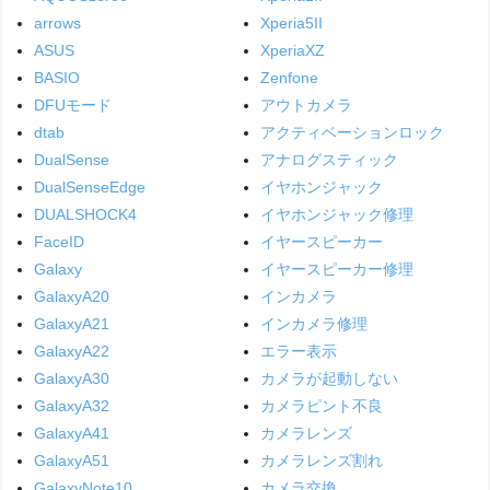
arrows
Xperia5II
ASUS
XperiaXZ
BASIO
Zenfone
DFUモード
アウトカメラ
dtab
アクティベーションロック
DualSense
アナログスティック
DualSenseEdge
イヤホンジャック
DUALSHOCK4
イヤホンジャック修理
FaceID
イヤースピーカー
Galaxy
イヤースピーカー修理
GalaxyA20
インカメラ
GalaxyA21
インカメラ修理
GalaxyA22
エラー表示
GalaxyA30
カメラが起動しない
GalaxyA32
カメラピント不良
GalaxyA41
カメラレンズ
GalaxyA51
カメラレンズ割れ
GalaxyNote10
カメラ交換