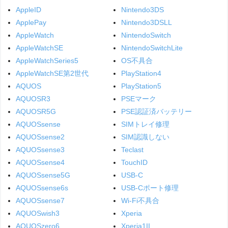
AppleID
Nintendo3DS
ApplePay
Nintendo3DSLL
AppleWatch
NintendoSwitch
AppleWatchSE
NintendoSwitchLite
AppleWatchSeries5
OS不具合
AppleWatchSE第2世代
PlayStation4
AQUOS
PlayStation5
AQUOSR3
PSEマーク
AQUOSR5G
PSE認証済バッテリー
AQUOSsense
SIMトレイ修理
AQUOSsense2
SIM認識しない
AQUOSsense3
Teclast
AQUOSsense4
TouchID
AQUOSsense5G
USB-C
AQUOSsense6s
USB-Cポート修理
AQUOSsense7
Wi-Fi不具合
AQUOSwish3
Xperia
AQUOSzero6
Xperia1II