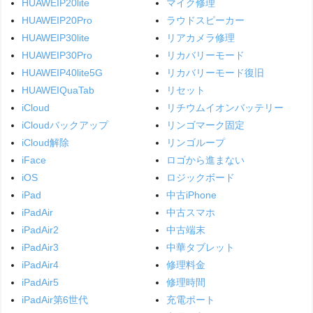
HUAWEIP20lite
マイク修理
HUAWEIP20Pro
ラウドスピーカー
HUAWEIP30lite
リアカメラ修理
HUAWEIP30Pro
リカバリーモード
HUAWEIP40lite5G
リカバリーモード復旧
HUAWEIQuaTab
リセット
iCloud
リチウムイオンバッテリー
iCloudバックアップ
リンゴマーク固定
iCloud解除
リンゴループ
iFace
ロゴから進まない
iOS
ロジックボード
iPad
中古iPhone
iPadAir
中古スマホ
iPadAir2
中古端末
iPadAir3
中華タブレット
iPadAir4
修理料金
iPadAir5
修理時間
iPadAir第6世代
充電ポート