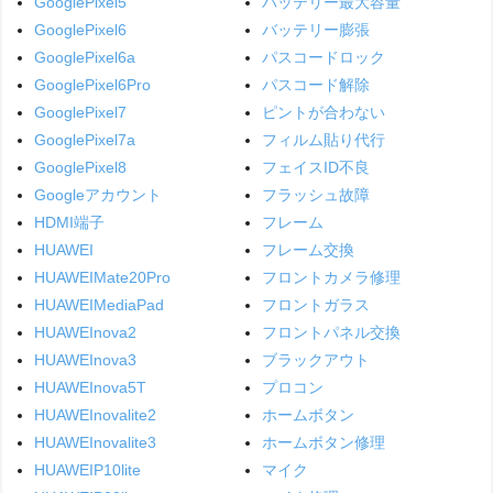
GooglePixel5
バッテリー最大容量
GooglePixel6
バッテリー膨張
GooglePixel6a
パスコードロック
GooglePixel6Pro
パスコード解除
GooglePixel7
ピントが合わない
GooglePixel7a
フィルム貼り代行
GooglePixel8
フェイスID不良
Googleアカウント
フラッシュ故障
HDMI端子
フレーム
HUAWEI
フレーム交換
HUAWEIMate20Pro
フロントカメラ修理
HUAWEIMediaPad
フロントガラス
HUAWEInova2
フロントパネル交換
HUAWEInova3
ブラックアウト
HUAWEInova5T
プロコン
HUAWEInovalite2
ホームボタン
HUAWEInovalite3
ホームボタン修理
HUAWEIP10lite
マイク