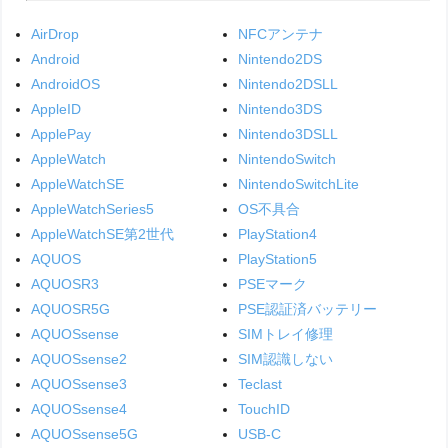
AirDrop
NFCアンテナ
Android
Nintendo2DS
AndroidOS
Nintendo2DSLL
AppleID
Nintendo3DS
ApplePay
Nintendo3DSLL
AppleWatch
NintendoSwitch
AppleWatchSE
NintendoSwitchLite
AppleWatchSeries5
OS不具合
AppleWatchSE第2世代
PlayStation4
AQUOS
PlayStation5
AQUOSR3
PSEマーク
AQUOSR5G
PSE認証済バッテリー
AQUOSsense
SIMトレイ修理
AQUOSsense2
SIM認識しない
AQUOSsense3
Teclast
AQUOSsense4
TouchID
AQUOSsense5G
USB-C