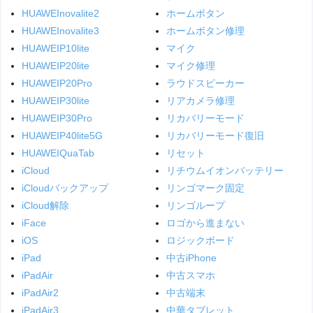
HUAWEInovalite2
ホームボタン
HUAWEInovalite3
ホームボタン修理
HUAWEIP10lite
マイク
HUAWEIP20lite
マイク修理
HUAWEIP20Pro
ラウドスピーカー
HUAWEIP30lite
リアカメラ修理
HUAWEIP30Pro
リカバリーモード
HUAWEIP40lite5G
リカバリーモード復旧
HUAWEIQuaTab
リセット
iCloud
リチウムイオンバッテリー
iCloudバックアップ
リンゴマーク固定
iCloud解除
リンゴループ
iFace
ロゴから進まない
iOS
ロジックボード
iPad
中古iPhone
iPadAir
中古スマホ
iPadAir2
中古端末
iPadAir3
中華タブレット