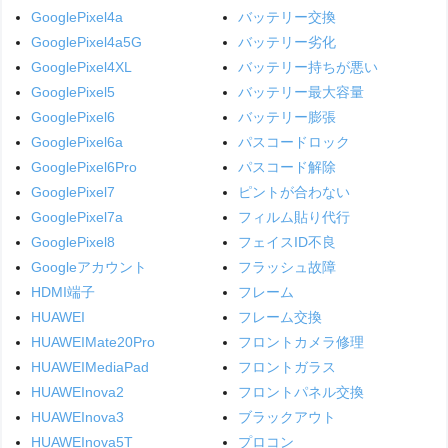
GooglePixel4a
バッテリー交換
GooglePixel4a5G
バッテリー劣化
GooglePixel4XL
バッテリー持ちが悪い
GooglePixel5
バッテリー最大容量
GooglePixel6
バッテリー膨張
GooglePixel6a
パスコードロック
GooglePixel6Pro
パスコード解除
GooglePixel7
ピントが合わない
GooglePixel7a
フィルム貼り代行
GooglePixel8
フェイスID不良
Googleアカウント
フラッシュ故障
HDMI端子
フレーム
HUAWEI
フレーム交換
HUAWEIMate20Pro
フロントカメラ修理
HUAWEIMediaPad
フロントガラス
HUAWEInova2
フロントパネル交換
HUAWEInova3
ブラックアウト
HUAWEInova5T
プロコン