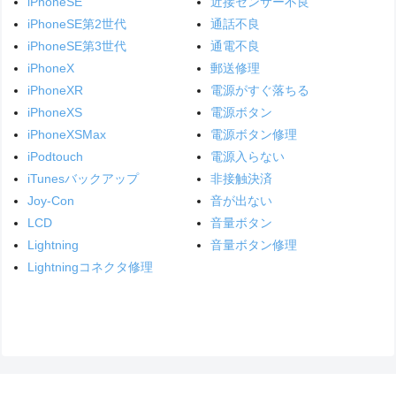
iPhoneSE
近接センサー不良
iPhoneSE第2世代
通話不良
iPhoneSE第3世代
通電不良
iPhoneX
郵送修理
iPhoneXR
電源がすぐ落ちる
iPhoneXS
電源ボタン
iPhoneXSMax
電源ボタン修理
iPodtouch
電源入らない
iTunesバックアップ
非接触決済
Joy-Con
音が出ない
LCD
音量ボタン
Lightning
音量ボタン修理
Lightningコネクタ修理