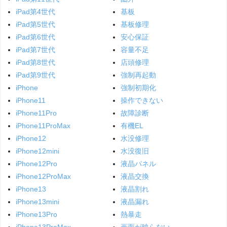
iPad第4世代
基板
iPad第5世代
基板修理
iPad第6世代
安心保証
iPad第7世代
容量不足
iPad第8世代
店頭修理
iPad第9世代
強制再起動
iPhone
強制初期化
iPhone11
操作できない
iPhone11Pro
故障診断
iPhone11ProMax
有機EL
iPhone12
水没修理
iPhone12mini
水没復旧
iPhone12Pro
液晶パネル
iPhone12ProMax
液晶交換
iPhone13
液晶割れ
iPhone13mini
液晶漏れ
iPhone13Pro
熱暴走
iPhone13ProMax
画面が映らない