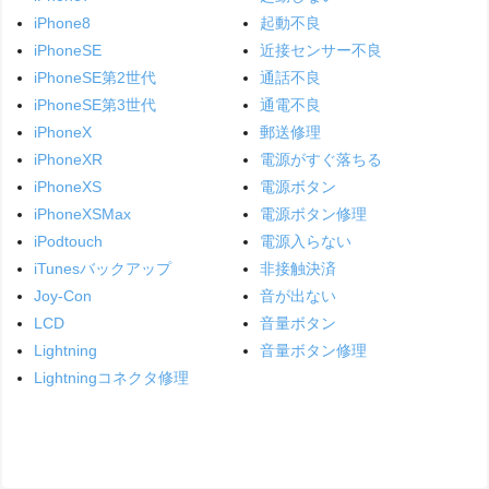
iPhone8
起動不良
iPhoneSE
近接センサー不良
iPhoneSE第2世代
通話不良
iPhoneSE第3世代
通電不良
iPhoneX
郵送修理
iPhoneXR
電源がすぐ落ちる
iPhoneXS
電源ボタン
iPhoneXSMax
電源ボタン修理
iPodtouch
電源入らない
iTunesバックアップ
非接触決済
Joy-Con
音が出ない
LCD
音量ボタン
Lightning
音量ボタン修理
Lightningコネクタ修理