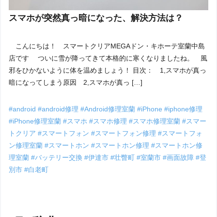
スマホが突然真っ暗になった、解決方法は？
こんにちは！ スマートクリアMEGAドン・キホーテ室蘭中島
店です ついに雪が降ってきて本格的に寒くなりましたね。 風
邪をひかないように体を温めましょう！ 目次： 1,スマホが真っ
暗になってしまう原因 2,スマホが真っ […]
#android
#android修理
#Android修理室蘭
#iPhone
#iphone修理
#iPhone修理室蘭
#スマホ
#スマホ修理
#スマホ修理室蘭
#スマー
トクリア
#スマートフォン
#スマートフォン修理
#スマートフォ
ン修理室蘭
#スマートホン
#スマートホン修理
#スマートホン修
理室蘭
#バッテリー交換
#伊達市
#壮瞥町
#室蘭市
#画面故障
#登
別市
#白老町