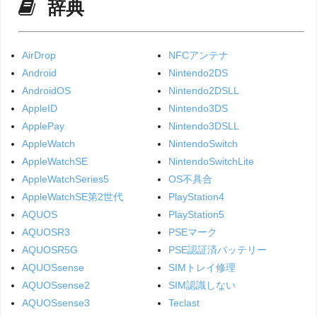
辞典
AirDrop
NFCアンテナ
Android
Nintendo2DS
AndroidOS
Nintendo2DSLL
AppleID
Nintendo3DS
ApplePay
Nintendo3DSLL
AppleWatch
NintendoSwitch
AppleWatchSE
NintendoSwitchLite
AppleWatchSeries5
OS不具合
AppleWatchSE第2世代
PlayStation4
AQUOS
PlayStation5
AQUOSR3
PSEマーク
AQUOSR5G
PSE認証済バッテリー
AQUOSsense
SIMトレイ修理
AQUOSsense2
SIM認識しない
AQUOSsense3
Teclast