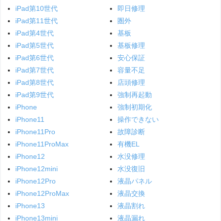
iPad第10世代
即日修理
iPad第11世代
圏外
iPad第4世代
基板
iPad第5世代
基板修理
iPad第6世代
安心保証
iPad第7世代
容量不足
iPad第8世代
店頭修理
iPad第9世代
強制再起動
iPhone
強制初期化
iPhone11
操作できない
iPhone11Pro
故障診断
iPhone11ProMax
有機EL
iPhone12
水没修理
iPhone12mini
水没復旧
iPhone12Pro
液晶パネル
iPhone12ProMax
液晶交換
iPhone13
液晶割れ
iPhone13mini
液晶漏れ