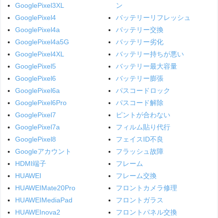
GooglePixel3XL
ン
GooglePixel4
バッテリーリフレッシュ
GooglePixel4a
バッテリー交換
GooglePixel4a5G
バッテリー劣化
GooglePixel4XL
バッテリー持ちが悪い
GooglePixel5
バッテリー最大容量
GooglePixel6
バッテリー膨張
GooglePixel6a
パスコードロック
GooglePixel6Pro
パスコード解除
GooglePixel7
ピントが合わない
GooglePixel7a
フィルム貼り代行
GooglePixel8
フェイスID不良
Googleアカウント
フラッシュ故障
HDMI端子
フレーム
HUAWEI
フレーム交換
HUAWEIMate20Pro
フロントカメラ修理
HUAWEIMediaPad
フロントガラス
HUAWEInova2
フロントパネル交換