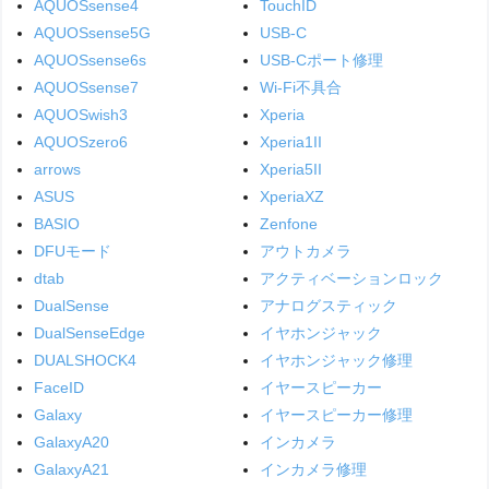
AQUOSsense4
TouchID
AQUOSsense5G
USB-C
AQUOSsense6s
USB-Cポート修理
AQUOSsense7
Wi-Fi不具合
AQUOSwish3
Xperia
AQUOSzero6
Xperia1II
arrows
Xperia5II
ASUS
XperiaXZ
BASIO
Zenfone
DFUモード
アウトカメラ
dtab
アクティベーションロック
DualSense
アナログスティック
DualSenseEdge
イヤホンジャック
DUALSHOCK4
イヤホンジャック修理
FaceID
イヤースピーカー
Galaxy
イヤースピーカー修理
GalaxyA20
インカメラ
GalaxyA21
インカメラ修理