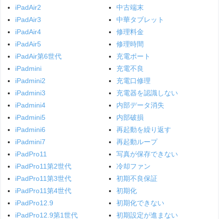
iPadAir2
中古端末
iPadAir3
中華タブレット
iPadAir4
修理料金
iPadAir5
修理時間
iPadAir第6世代
充電ポート
iPadmini
充電不良
iPadmini2
充電口修理
iPadmini3
充電器を認識しない
iPadmini4
内部データ消失
iPadmini5
内部破損
iPadmini6
再起動を繰り返す
iPadmini7
再起動ループ
iPadPro11
写真が保存できない
iPadPro11第2世代
冷却ファン
iPadPro11第3世代
初期不良保証
iPadPro11第4世代
初期化
iPadPro12.9
初期化できない
iPadPro12.9第1世代
初期設定が進まない