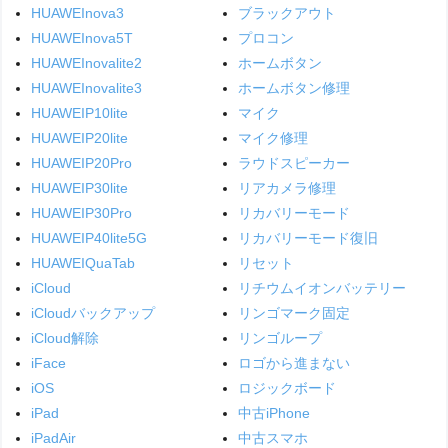
HUAWEInova3
ブラックアウト
HUAWEInova5T
プロコン
HUAWEInovalite2
ホームボタン
HUAWEInovalite3
ホームボタン修理
HUAWEIP10lite
マイク
HUAWEIP20lite
マイク修理
HUAWEIP20Pro
ラウドスピーカー
HUAWEIP30lite
リアカメラ修理
HUAWEIP30Pro
リカバリーモード
HUAWEIP40lite5G
リカバリーモード復旧
HUAWEIQuaTab
リセット
iCloud
リチウムイオンバッテリー
iCloudバックアップ
リンゴマーク固定
iCloud解除
リンゴループ
iFace
ロゴから進まない
iOS
ロジックボード
iPad
中古iPhone
iPadAir
中古スマホ