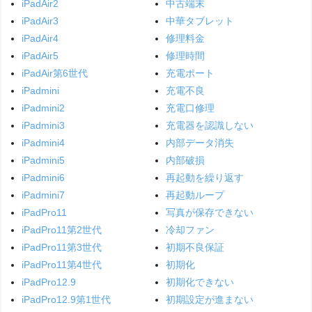
iPadAir2
中古端末
iPadAir3
中華タブレット
iPadAir4
修理料金
iPadAir5
修理時間
iPadAir第6世代
充電ポート
iPadmini
充電不良
iPadmini2
充電口修理
iPadmini3
充電器を認識しない
iPadmini4
内部データ消失
iPadmini5
内部破損
iPadmini6
再起動を繰り返す
iPadmini7
再起動ループ
iPadPro11
写真が保存できない
iPadPro11第2世代
冷却ファン
iPadPro11第3世代
初期不良保証
iPadPro11第4世代
初期化
iPadPro12.9
初期化できない
iPadPro12.9第1世代
初期設定が進まない