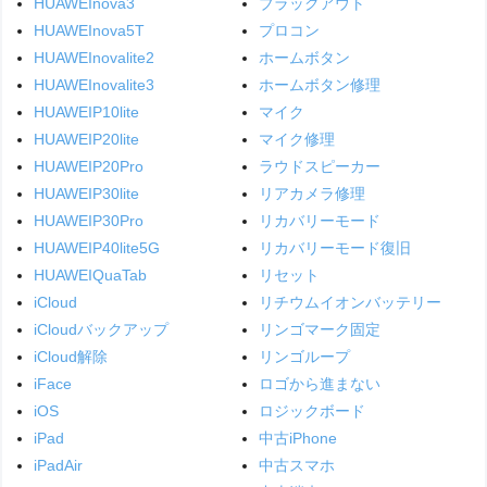
HUAWEInova3
ブラックアウト
HUAWEInova5T
プロコン
HUAWEInovalite2
ホームボタン
HUAWEInovalite3
ホームボタン修理
HUAWEIP10lite
マイク
HUAWEIP20lite
マイク修理
HUAWEIP20Pro
ラウドスピーカー
HUAWEIP30lite
リアカメラ修理
HUAWEIP30Pro
リカバリーモード
HUAWEIP40lite5G
リカバリーモード復旧
HUAWEIQuaTab
リセット
iCloud
リチウムイオンバッテリー
iCloudバックアップ
リンゴマーク固定
iCloud解除
リンゴループ
iFace
ロゴから進まない
iOS
ロジックボード
iPad
中古iPhone
iPadAir
中古スマホ