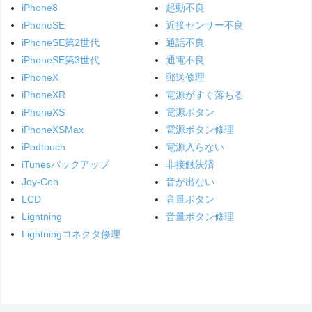
iPhone8
起動不良
iPhoneSE
近接センサー不良
iPhoneSE第2世代
通話不良
iPhoneSE第3世代
通電不良
iPhoneX
郵送修理
iPhoneXR
電源がすぐ落ちる
iPhoneXS
電源ボタン
iPhoneXSMax
電源ボタン修理
iPodtouch
電源入らない
iTunesバックアップ
非接触決済
Joy-Con
音が出ない
LCD
音量ボタン
Lightning
音量ボタン修理
Lightningコネクタ修理