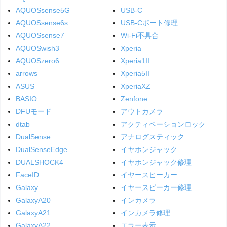
AQUOSsense5G
USB-C
AQUOSsense6s
USB-Cポート修理
AQUOSsense7
Wi-Fi不具合
AQUOSwish3
Xperia
AQUOSzero6
Xperia1II
arrows
Xperia5II
ASUS
XperiaXZ
BASIO
Zenfone
DFUモード
アウトカメラ
dtab
アクティベーションロック
DualSense
アナログスティック
DualSenseEdge
イヤホンジャック
DUALSHOCK4
イヤホンジャック修理
FaceID
イヤースピーカー
Galaxy
イヤースピーカー修理
GalaxyA20
インカメラ
GalaxyA21
インカメラ修理
GalaxyA22
エラー表示