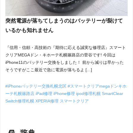
突然電源が落ちてしまうのはバッテリーが裂けて
いるかも知れません
『信用・信頼・高技術の『期待に応える誠実な修理店』スマート
クリアMEGAドン・キホーテ札幌篠路店の菅谷です! 今回は
iPhone11のバッテリー交換をしました！ 前から減りは早かった
そうですがここ最近で急に電源が落ちるよ […]
#iPhoneバッテリー交換札幌北区
#スマートクリアmegaドンキホ
ーテ札幌篠路店
iPad修理
iPhone修理
ipod修理札幌
SmartClear
Switch修理札幌
XPERIA修理
スマートクリア