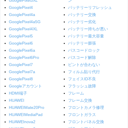
GooglePixel3XL
ン
GooglePixel4
バッテリーリフレッシュ
GooglePixel4a
バッテリー交換
GooglePixel4a5G
バッテリー劣化
GooglePixel4XL
バッテリー持ちが悪い
GooglePixel5
バッテリー最大容量
GooglePixel6
バッテリー膨張
GooglePixel6a
パスコードロック
GooglePixel6Pro
パスコード解除
GooglePixel7
ピントが合わない
GooglePixel7a
フィルム貼り代行
GooglePixel8
フェイスID不良
Googleアカウント
フラッシュ故障
HDMI端子
フレーム
HUAWEI
フレーム交換
HUAWEIMate20Pro
フロントカメラ修理
HUAWEIMediaPad
フロントガラス
HUAWEInova2
フロントパネル交換