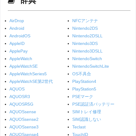
辞典
AirDrop
NFCアンテナ
Android
Nintendo2DS
AndroidOS
Nintendo2DSLL
AppleID
Nintendo3DS
ApplePay
Nintendo3DSLL
AppleWatch
NintendoSwitch
AppleWatchSE
NintendoSwitchLite
AppleWatchSeries5
OS不具合
AppleWatchSE第2世代
PlayStation4
AQUOS
PlayStation5
AQUOSR3
PSEマーク
AQUOSR5G
PSE認証済バッテリー
AQUOSsense
SIMトレイ修理
AQUOSsense2
SIM認識しない
AQUOSsense3
Teclast
AQUOSsense4
TouchID