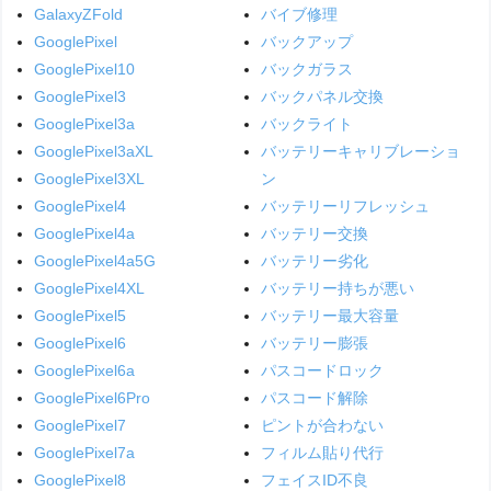
GalaxyZFold
バイブ修理
GooglePixel
バックアップ
GooglePixel10
バックガラス
GooglePixel3
バックパネル交換
GooglePixel3a
バックライト
GooglePixel3aXL
バッテリーキャリブレーショ
GooglePixel3XL
ン
GooglePixel4
バッテリーリフレッシュ
GooglePixel4a
バッテリー交換
GooglePixel4a5G
バッテリー劣化
GooglePixel4XL
バッテリー持ちが悪い
GooglePixel5
バッテリー最大容量
GooglePixel6
バッテリー膨張
GooglePixel6a
パスコードロック
GooglePixel6Pro
パスコード解除
GooglePixel7
ピントが合わない
GooglePixel7a
フィルム貼り代行
GooglePixel8
フェイスID不良