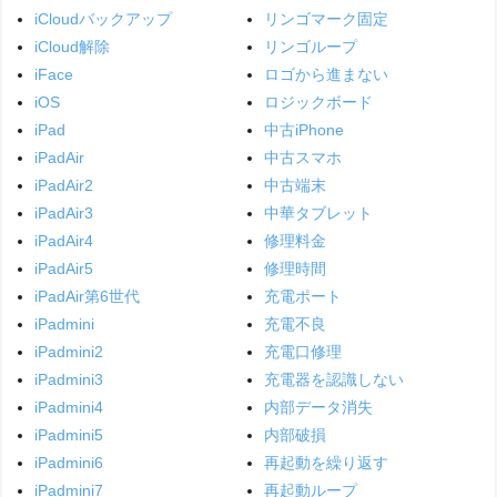
iCloudバックアップ
リンゴマーク固定
iCloud解除
リンゴループ
iFace
ロゴから進まない
iOS
ロジックボード
iPad
中古iPhone
iPadAir
中古スマホ
iPadAir2
中古端末
iPadAir3
中華タブレット
iPadAir4
修理料金
iPadAir5
修理時間
iPadAir第6世代
充電ポート
iPadmini
充電不良
iPadmini2
充電口修理
iPadmini3
充電器を認識しない
iPadmini4
内部データ消失
iPadmini5
内部破損
iPadmini6
再起動を繰り返す
iPadmini7
再起動ループ