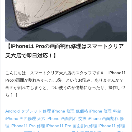
【iPhone11 Proの画面割れ修理はスマートクリア
天六店で即日対応！】
こんにちは！スマートクリア天六店のスタッフです📱「iPhone11
Proの画面が割れちゃった…😱」というお悩み、ありませんか？
画面が割れてしまうと、つい使うのが億劫になったり、操作しづ
ら […]
Android タブレット 修理
iPhone 修理 低価格
iPhone 修理 料金
iPhone 画面修理 天六
iPhone 画面割れ 交換
iPhone 画面割れ 修
理
iPhone11 Pro 修理
iPhone11 Pro 画面割れ修理
iPhone11 修理