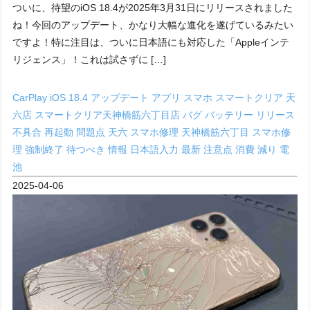
ついに、待望のiOS 18.4が2025年3月31日にリリースされました
ね！今回のアップデート、かなり大幅な進化を遂げているみたい
ですよ！特に注目は、ついに日本語にも対応した「Appleインテ
リジェンス」！これは試さずに […]
CarPlay
iOS 18.4
アップデート
アプリ
スマホ
スマートクリア 天
六店
スマートクリア天神橋筋六丁目店
バグ
バッテリー
リリース
不具合
再起動
問題点
天六 スマホ修理
天神橋筋六丁目 スマホ修
理
強制終了
待つべき
情報
日本語入力
最新
注意点
消費
減り
電
池
2025-04-06