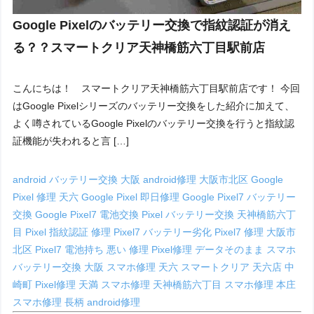
Google Pixelのバッテリー交換で指紋認証が消え
る？？スマートクリア天神橋筋六丁目駅前店
こんにちは！ スマートクリア天神橋筋六丁目駅前店です！ 今回
はGoogle Pixelシリーズのバッテリー交換をした紹介に加えて、
よく噂されているGoogle Pixelのバッテリー交換を行うと指紋認
証機能が失われると言 […]
android バッテリー交換 大阪
android修理 大阪市北区
Google
Pixel 修理 天六
Google Pixel 即日修理
Google Pixel7 バッテリー
交換
Google Pixel7 電池交換
Pixel バッテリー交換 天神橋筋六丁
目
Pixel 指紋認証 修理
Pixel7 バッテリー劣化
Pixel7 修理 大阪市
北区
Pixel7 電池持ち 悪い 修理
Pixel修理 データそのまま
スマホ
バッテリー交換 大阪
スマホ修理 天六
スマートクリア 天六店
中
崎町 Pixel修理
天満 スマホ修理
天神橋筋六丁目 スマホ修理
本庄
スマホ修理
長柄 android修理