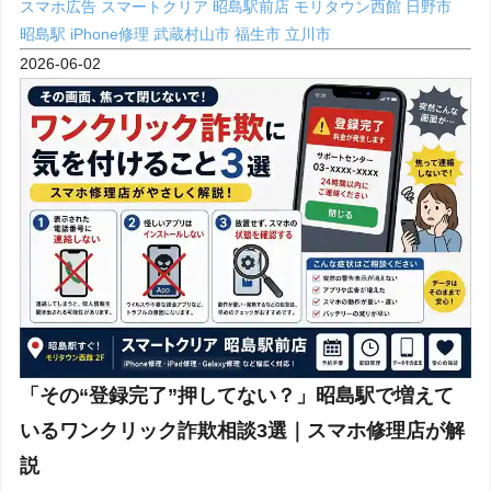
スマホ広告
スマートクリア 昭島駅前店
モリタウン西館
日野市
昭島駅 iPhone修理
武蔵村山市
福生市
立川市
2026-06-02
「その“登録完了”押してない？」昭島駅で増えて
いるワンクリック詐欺相談3選｜スマホ修理店が解
説