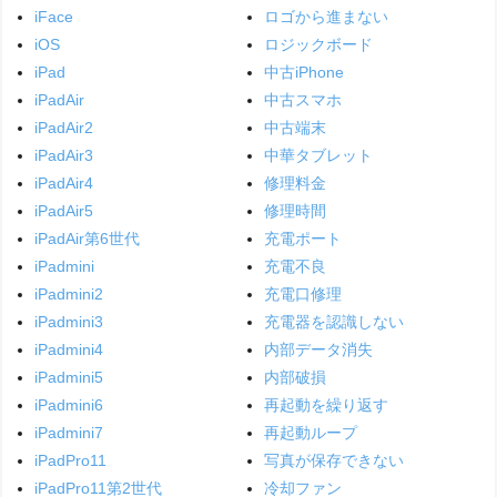
iFace
ロゴから進まない
iOS
ロジックボード
iPad
中古iPhone
iPadAir
中古スマホ
iPadAir2
中古端末
iPadAir3
中華タブレット
iPadAir4
修理料金
iPadAir5
修理時間
iPadAir第6世代
充電ポート
iPadmini
充電不良
iPadmini2
充電口修理
iPadmini3
充電器を認識しない
iPadmini4
内部データ消失
iPadmini5
内部破損
iPadmini6
再起動を繰り返す
iPadmini7
再起動ループ
iPadPro11
写真が保存できない
iPadPro11第2世代
冷却ファン