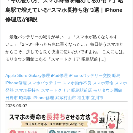
「その使い方、スマホ寿命を縮めてるかも？」昭
島駅で増えている“スマホ長持ち術”3選｜iPhone
修理店が解説
「最近バッテリーの減りが早い…」「スマホが熱くなりやす
い…」「2〜3年使ったら急に重くなった…」 毎日使うスマホだ
からこそ、少しでも長く快適に使いたいですよね。 こんにちは。
モリタウン西館にある「スマートクリア 昭島駅前 […]
Apple Store
Galaxy修理
iPad修理
iPhoneバッテリー交換 昭島
iPhone修理
スマホバッテリー
スマホ動作不良
スマホ寿命
スマホ
発熱
スマホ長持ち
スマートクリア 昭島駅前店
モリタウン西館
日野市
昭島駅 iPhone修理
武蔵村山市
福生市
立川市
2026-06-07