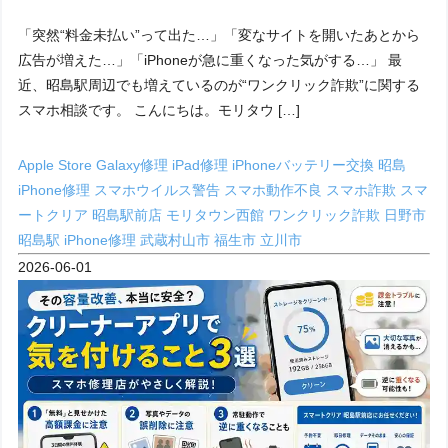
「突然“料金未払い”って出た…」「変なサイトを開いたあとから
広告が増えた…」「iPhoneが急に重くなった気がする…」 最
近、昭島駅周辺でも増えているのが“ワンクリック詐欺”に関する
スマホ相談です。 こんにちは。モリタウ […]
Apple Store
Galaxy修理
iPad修理
iPhoneバッテリー交換 昭島
iPhone修理
スマホウイルス警告
スマホ動作不良
スマホ詐欺
スマ
ートクリア 昭島駅前店
モリタウン西館
ワンクリック詐欺
日野市
昭島駅 iPhone修理
武蔵村山市
福生市
立川市
2026-06-01