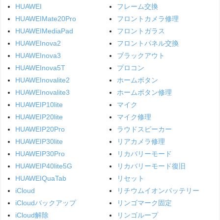
HUAWEI
フレーム交換
HUAWEIMate20Pro
フロントカメラ修理
HUAWEIMediaPad
フロントガラス
HUAWEInova2
フロントパネル交換
HUAWEInova3
ブラックアウト
HUAWEInova5T
プロコン
HUAWEInovalite2
ホームボタン
HUAWEInovalite3
ホームボタン修理
HUAWEIP10lite
マイク
HUAWEIP20lite
マイク修理
HUAWEIP20Pro
ラウドスピーカー
HUAWEIP30lite
リアカメラ修理
HUAWEIP30Pro
リカバリーモード
HUAWEIP40lite5G
リカバリーモード復旧
HUAWEIQuaTab
リセット
iCloud
リチウムイオンバッテリー
iCloudバックアップ
リンゴマーク固定
iCloud解除
リンゴループ