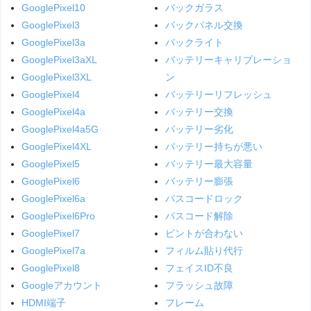
GooglePixel10
バックガラス
GooglePixel3
バックパネル交換
GooglePixel3a
バックライト
GooglePixel3aXL
バッテリーキャリブレーショ
GooglePixel3XL
ン
GooglePixel4
バッテリーリフレッシュ
GooglePixel4a
バッテリー交換
GooglePixel4a5G
バッテリー劣化
GooglePixel4XL
バッテリー持ちが悪い
GooglePixel5
バッテリー最大容量
GooglePixel6
バッテリー膨張
GooglePixel6a
パスコードロック
GooglePixel6Pro
パスコード解除
GooglePixel7
ピントが合わない
GooglePixel7a
フィルム貼り代行
GooglePixel8
フェイスID不良
Googleアカウント
フラッシュ故障
HDMI端子
フレーム