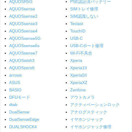
AQUOSR5G
PSE認証済バッテリー
AQUOSsense
SIMトレイ修理
AQUOSsense2
SIM認識しない
AQUOSsense3
Teclast
AQUOSsense4
TouchID
AQUOSsense5G
USB-C
AQUOSsense6s
USB-Cポート修理
AQUOSsense7
Wi-Fi不具合
AQUOSwish3
Xperia
AQUOSzero6
Xperia1II
arrows
Xperia5II
ASUS
XperiaXZ
BASIO
Zenfone
DFUモード
アウトカメラ
dtab
アクティベーションロック
DualSense
アナログスティック
DualSenseEdge
イヤホンジャック
DUALSHOCK4
イヤホンジャック修理