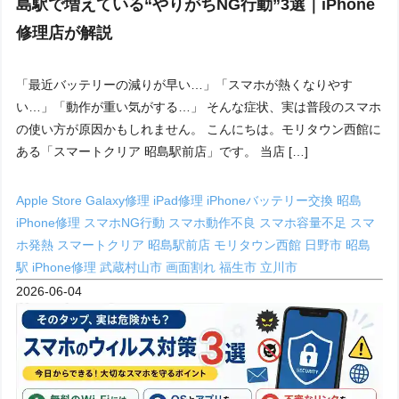
島駅で増えている“やりがちNG行動”3選｜iPhone
修理店が解説
「最近バッテリーの減りが早い…」「スマホが熱くなりやす
い…」「動作が重い気がする…」 そんな症状、実は普段のスマホ
の使い方が原因かもしれません。 こんにちは。モリタウン西館に
ある「スマートクリア 昭島駅前店」です。 当店 […]
Apple Store
Galaxy修理
iPad修理
iPhoneバッテリー交換 昭島
iPhone修理
スマホNG行動
スマホ動作不良
スマホ容量不足
スマ
ホ発熱
スマートクリア 昭島駅前店
モリタウン西館
日野市
昭島
駅 iPhone修理
武蔵村山市
画面割れ
福生市
立川市
2026-06-04