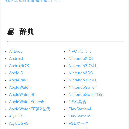
修理
武蔵村山市
福生市
立川市
辞典
AirDrop
NFCアンテナ
Android
Nintendo2DS
AndroidOS
Nintendo2DSLL
AppleID
Nintendo3DS
ApplePay
Nintendo3DSLL
AppleWatch
NintendoSwitch
AppleWatchSE
NintendoSwitchLite
AppleWatchSeries5
OS不具合
AppleWatchSE第2世代
PlayStation4
AQUOS
PlayStation5
AQUOSR3
PSEマーク