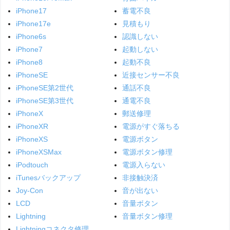
iPhone17
蓄電不良
iPhone17e
見積もり
iPhone6s
認識しない
iPhone7
起動しない
iPhone8
起動不良
iPhoneSE
近接センサー不良
iPhoneSE第2世代
通話不良
iPhoneSE第3世代
通電不良
iPhoneX
郵送修理
iPhoneXR
電源がすぐ落ちる
iPhoneXS
電源ボタン
iPhoneXSMax
電源ボタン修理
iPodtouch
電源入らない
iTunesバックアップ
非接触決済
Joy-Con
音が出ない
LCD
音量ボタン
Lightning
音量ボタン修理
Lightningコネクタ修理