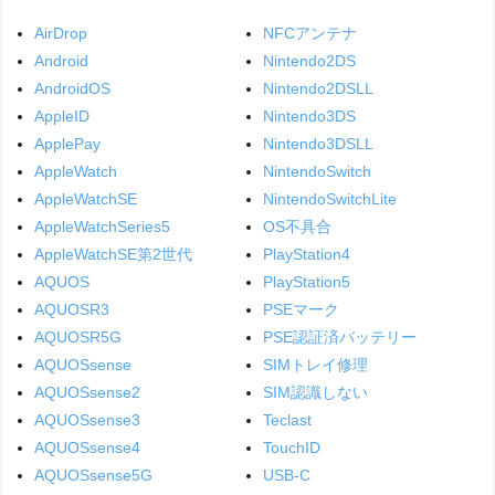
AirDrop
NFCアンテナ
Android
Nintendo2DS
AndroidOS
Nintendo2DSLL
AppleID
Nintendo3DS
ApplePay
Nintendo3DSLL
AppleWatch
NintendoSwitch
AppleWatchSE
NintendoSwitchLite
AppleWatchSeries5
OS不具合
AppleWatchSE第2世代
PlayStation4
AQUOS
PlayStation5
AQUOSR3
PSEマーク
AQUOSR5G
PSE認証済バッテリー
AQUOSsense
SIMトレイ修理
AQUOSsense2
SIM認識しない
AQUOSsense3
Teclast
AQUOSsense4
TouchID
AQUOSsense5G
USB-C