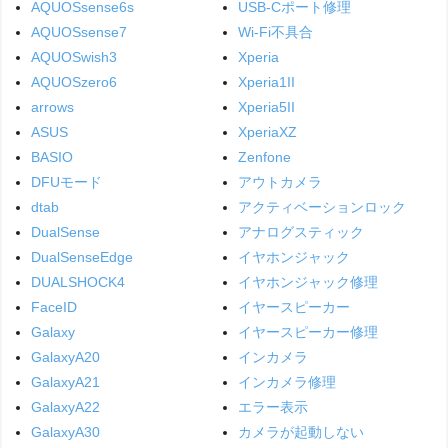
AQUOSsense6s
USB-Cポート修理
AQUOSsense7
Wi-Fi不具合
AQUOSwish3
Xperia
AQUOSzero6
Xperia1II
arrows
Xperia5II
ASUS
XperiaXZ
BASIO
Zenfone
DFUモード
アウトカメラ
dtab
アクティベーションロック
DualSense
アナログスティック
DualSenseEdge
イヤホンジャック
DUALSHOCK4
イヤホンジャック修理
FaceID
イヤースピーカー
Galaxy
イヤースピーカー修理
GalaxyA20
インカメラ
GalaxyA21
インカメラ修理
GalaxyA22
エラー表示
GalaxyA30
カメラが起動しない