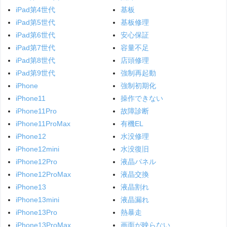
iPad第4世代
基板
iPad第5世代
基板修理
iPad第6世代
安心保証
iPad第7世代
容量不足
iPad第8世代
店頭修理
iPad第9世代
強制再起動
iPhone
強制初期化
iPhone11
操作できない
iPhone11Pro
故障診断
iPhone11ProMax
有機EL
iPhone12
水没修理
iPhone12mini
水没復旧
iPhone12Pro
液晶パネル
iPhone12ProMax
液晶交換
iPhone13
液晶割れ
iPhone13mini
液晶漏れ
iPhone13Pro
熱暴走
iPhone13ProMax
画面が映らない