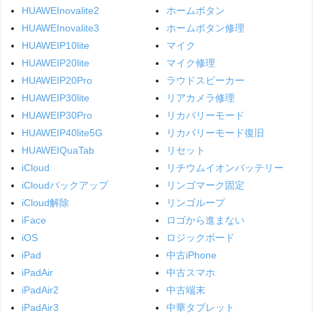
HUAWEInovalite2
ホームボタン
HUAWEInovalite3
ホームボタン修理
HUAWEIP10lite
マイク
HUAWEIP20lite
マイク修理
HUAWEIP20Pro
ラウドスピーカー
HUAWEIP30lite
リアカメラ修理
HUAWEIP30Pro
リカバリーモード
HUAWEIP40lite5G
リカバリーモード復旧
HUAWEIQuaTab
リセット
iCloud
リチウムイオンバッテリー
iCloudバックアップ
リンゴマーク固定
iCloud解除
リンゴループ
iFace
ロゴから進まない
iOS
ロジックボード
iPad
中古iPhone
iPadAir
中古スマホ
iPadAir2
中古端末
iPadAir3
中華タブレット