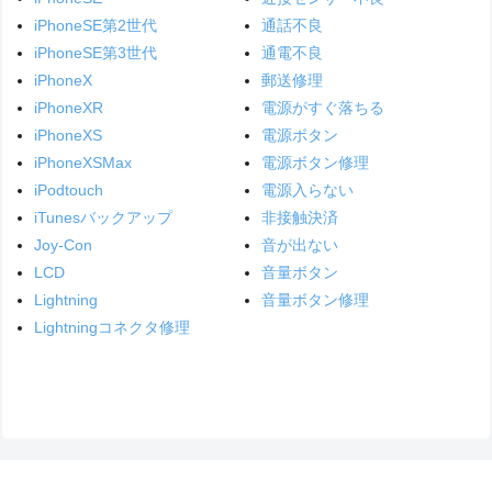
iPhoneSE第2世代
通話不良
iPhoneSE第3世代
通電不良
iPhoneX
郵送修理
iPhoneXR
電源がすぐ落ちる
iPhoneXS
電源ボタン
iPhoneXSMax
電源ボタン修理
iPodtouch
電源入らない
iTunesバックアップ
非接触決済
Joy-Con
音が出ない
LCD
音量ボタン
Lightning
音量ボタン修理
Lightningコネクタ修理