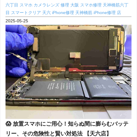
六丁目
スマホ カメラレンズ 修理 大阪
スマホ修理 天神橋筋六丁
目
スマートクリア 天六 iPhone修理
天神橋筋 iPhone修理 店
2025-05-25
😱 放置スマホにご用心！知らぬ間に膨らむバッテ
リー、その危険性と賢い対処法 【天六店】