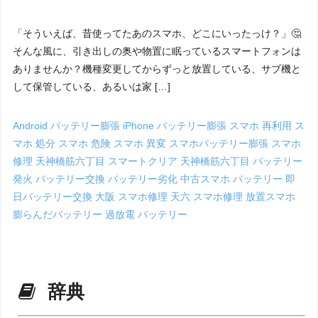
「そういえば、昔使ってたあのスマホ、どこにいったっけ？」🤔
そんな風に、引き出しの奥や物置に眠っているスマートフォンは
ありませんか？機種変更してからずっと放置している、サブ機と
して保管している、あるいは家 […]
Android バッテリー膨張
iPhone バッテリー膨張
スマホ 再利用
ス
マホ 処分
スマホ 危険
スマホ 異変
スマホバッテリー膨張
スマホ
修理 天神橋筋六丁目
スマートクリア 天神橋筋六丁目
バッテリー
発火
バッテリー交換
バッテリー劣化
中古スマホ バッテリー
即
日バッテリー交換
大阪 スマホ修理
天六 スマホ修理
放置スマホ
膨らんだバッテリー
過放電 バッテリー
辞典