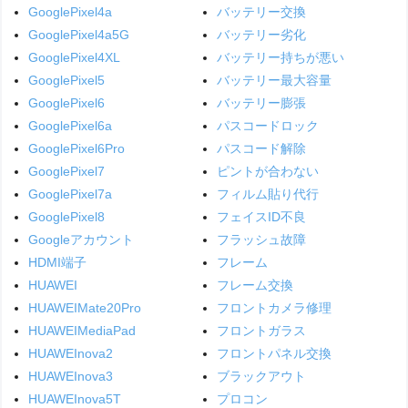
GooglePixel4a
バッテリー交換
GooglePixel4a5G
バッテリー劣化
GooglePixel4XL
バッテリー持ちが悪い
GooglePixel5
バッテリー最大容量
GooglePixel6
バッテリー膨張
GooglePixel6a
パスコードロック
GooglePixel6Pro
パスコード解除
GooglePixel7
ピントが合わない
GooglePixel7a
フィルム貼り代行
GooglePixel8
フェイスID不良
Googleアカウント
フラッシュ故障
HDMI端子
フレーム
HUAWEI
フレーム交換
HUAWEIMate20Pro
フロントカメラ修理
HUAWEIMediaPad
フロントガラス
HUAWEInova2
フロントパネル交換
HUAWEInova3
ブラックアウト
HUAWEInova5T
プロコン