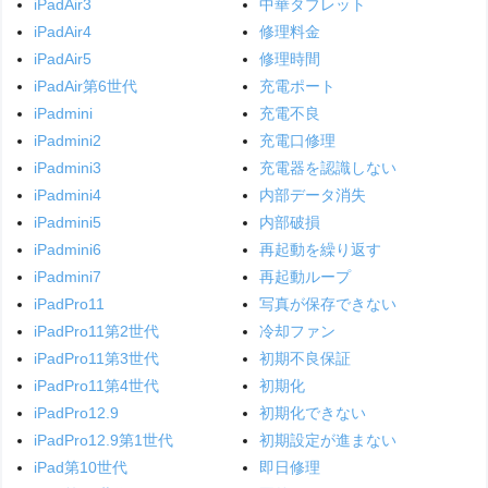
iPadAir3
中華タブレット
iPadAir4
修理料金
iPadAir5
修理時間
iPadAir第6世代
充電ポート
iPadmini
充電不良
iPadmini2
充電口修理
iPadmini3
充電器を認識しない
iPadmini4
内部データ消失
iPadmini5
内部破損
iPadmini6
再起動を繰り返す
iPadmini7
再起動ループ
iPadPro11
写真が保存できない
iPadPro11第2世代
冷却ファン
iPadPro11第3世代
初期不良保証
iPadPro11第4世代
初期化
iPadPro12.9
初期化できない
iPadPro12.9第1世代
初期設定が進まない
iPad第10世代
即日修理