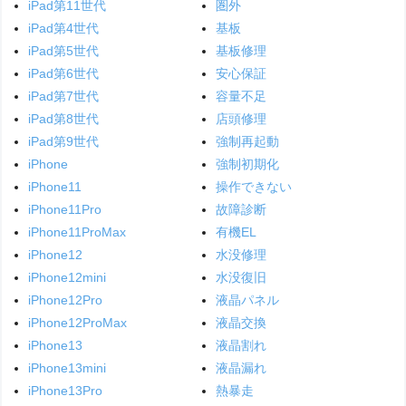
iPad第11世代
圏外
iPad第4世代
基板
iPad第5世代
基板修理
iPad第6世代
安心保証
iPad第7世代
容量不足
iPad第8世代
店頭修理
iPad第9世代
強制再起動
iPhone
強制初期化
iPhone11
操作できない
iPhone11Pro
故障診断
iPhone11ProMax
有機EL
iPhone12
水没修理
iPhone12mini
水没復旧
iPhone12Pro
液晶パネル
iPhone12ProMax
液晶交換
iPhone13
液晶割れ
iPhone13mini
液晶漏れ
iPhone13Pro
熱暴走