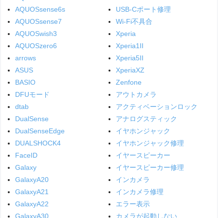
AQUOSsense6s
USB-Cポート修理
AQUOSsense7
Wi-Fi不具合
AQUOSwish3
Xperia
AQUOSzero6
Xperia1II
arrows
Xperia5II
ASUS
XperiaXZ
BASIO
Zenfone
DFUモード
アウトカメラ
dtab
アクティベーションロック
DualSense
アナログスティック
DualSenseEdge
イヤホンジャック
DUALSHOCK4
イヤホンジャック修理
FaceID
イヤースピーカー
Galaxy
イヤースピーカー修理
GalaxyA20
インカメラ
GalaxyA21
インカメラ修理
GalaxyA22
エラー表示
GalaxyA30
カメラが起動しない