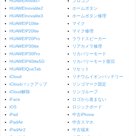
HUAWEInova5T
プロコン
HUAWEInovalite2
ホームボタン
HUAWEInovalite3
ホームボタン修理
HUAWEIP10lite
マイク
HUAWEIP20lite
マイク修理
HUAWEIP20Pro
ラウドスピーカー
HUAWEIP30lite
リアカメラ修理
HUAWEIP30Pro
リカバリーモード
HUAWEIP40lite5G
リカバリーモード復旧
HUAWEIQuaTab
リセット
iCloud
リチウムイオンバッテリー
iCloudバックアップ
リンゴマーク固定
iCloud解除
リンゴループ
iFace
ロゴから進まない
iOS
ロジックボード
iPad
中古iPhone
iPadAir
中古スマホ
iPadAir2
中古端末