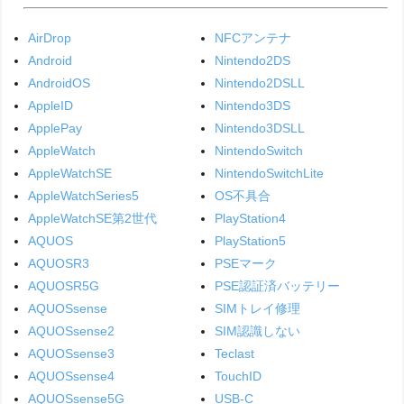
AirDrop
NFCアンテナ
Android
Nintendo2DS
AndroidOS
Nintendo2DSLL
AppleID
Nintendo3DS
ApplePay
Nintendo3DSLL
AppleWatch
NintendoSwitch
AppleWatchSE
NintendoSwitchLite
AppleWatchSeries5
OS不具合
AppleWatchSE第2世代
PlayStation4
AQUOS
PlayStation5
AQUOSR3
PSEマーク
AQUOSR5G
PSE認証済バッテリー
AQUOSsense
SIMトレイ修理
AQUOSsense2
SIM認識しない
AQUOSsense3
Teclast
AQUOSsense4
TouchID
AQUOSsense5G
USB-C