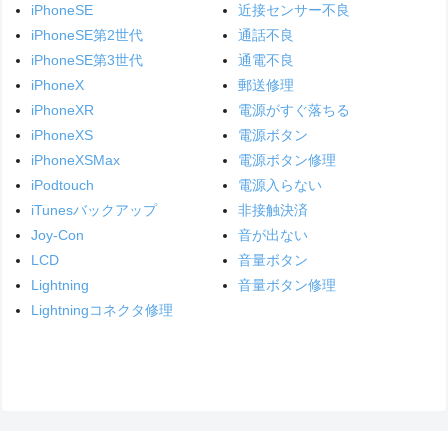
iPhoneSE
近接センサー不良
iPhoneSE第2世代
通話不良
iPhoneSE第3世代
通電不良
iPhoneX
郵送修理
iPhoneXR
電源がすぐ落ちる
iPhoneXS
電源ボタン
iPhoneXSMax
電源ボタン修理
iPodtouch
電源入らない
iTunesバックアップ
非接触決済
Joy-Con
音が出ない
LCD
音量ボタン
Lightning
音量ボタン修理
Lightningコネクタ修理