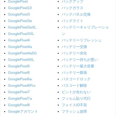
GooglePixel
バックアップ
GooglePixel10
バックガラス
GooglePixel3
バックパネル交換
GooglePixel3a
バックライト
GooglePixel3aXL
バッテリーキャリブレーショ
GooglePixel3XL
ン
GooglePixel4
バッテリーリフレッシュ
GooglePixel4a
バッテリー交換
GooglePixel4a5G
バッテリー劣化
GooglePixel4XL
バッテリー持ちが悪い
GooglePixel5
バッテリー最大容量
GooglePixel6
バッテリー膨張
GooglePixel6a
パスコードロック
GooglePixel6Pro
パスコード解除
GooglePixel7
ピントが合わない
GooglePixel7a
フィルム貼り代行
GooglePixel8
フェイスID不良
Googleアカウント
フラッシュ故障