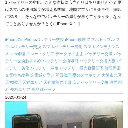
1.バッテリーの劣化、こんな症状に心当たりはありませんか？ 夏
はスマホの使用頻度が増える季節。地図アプリに音楽再生、撮影
にSNS……そんな中でバッテリーの減りが早くてイライラ、なん
てことありませんか？とくにiPhoneX […]
iPhoneXs
iPhoneバッテリー交換
iPhone修理
スマホトラブル
ス
マホバッテリー交換
スマホバッテリー劣化
スマホメンテナンス
スマホ修理
スマートクリア
データそのまま
バッテリー交換
バッ
テリー交換おすすめ
バッテリー交換即日
バッテリー交換大阪
バ
ッテリー劣化
バッテリー寿命
バッテリー最大容量低下
修理保証
充電持ち改善
充電減り早い
即日修理
夏のスマホケア
大阪市北区
天六駅近
天満エリア
天神橋筋六丁目
安いバッテリー交換
画面割
れ
長柄エリア
高品質パーツ
2025-03-24