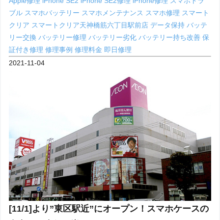
Apple修理
iPhone SE2
iPhone SE2修理
iPhone修理
スマホトラ
ブル
スマホバッテリー
スマホメンテナンス
スマホ修理
スマート
クリア
スマートクリア天神橋筋六丁目駅前店
データ保持
バッテ
リー交換
バッテリー修理
バッテリー劣化
バッテリー持ち改善
保
証付き修理
修理事例
修理料金
即日修理
2021-11-04
[11/1]より”東区駅近”にオープン！スマホケースの