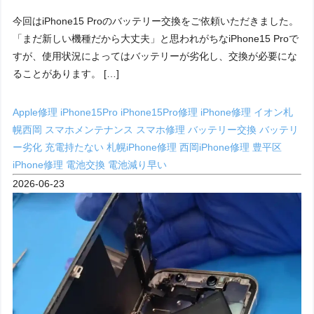
今回はiPhone15 Proのバッテリー交換をご依頼いただきました。
「まだ新しい機種だから大丈夫」と思われがちなiPhone15 Proで
すが、使用状況によってはバッテリーが劣化し、交換が必要にな
ることがあります。 […]
Apple修理
iPhone15Pro
iPhone15Pro修理
iPhone修理
イオン札
幌西岡
スマホメンテナンス
スマホ修理
バッテリー交換
バッテリ
ー劣化
充電持たない
札幌iPhone修理
西岡iPhone修理
豊平区
iPhone修理
電池交換
電池減り早い
2026-06-23