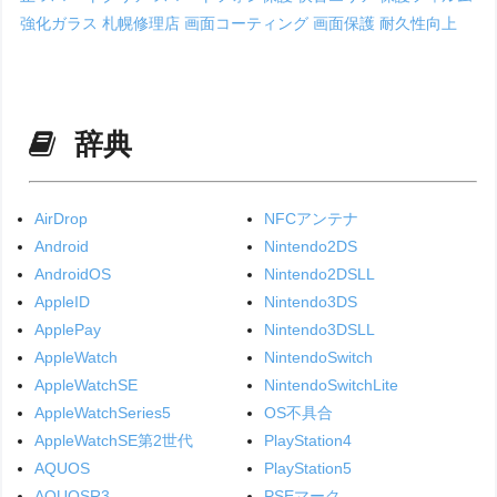
強化ガラス
札幌修理店
画面コーティング
画面保護
耐久性向上
辞典
AirDrop
NFCアンテナ
Android
Nintendo2DS
AndroidOS
Nintendo2DSLL
AppleID
Nintendo3DS
ApplePay
Nintendo3DSLL
AppleWatch
NintendoSwitch
AppleWatchSE
NintendoSwitchLite
AppleWatchSeries5
OS不具合
AppleWatchSE第2世代
PlayStation4
AQUOS
PlayStation5
AQUOSR3
PSEマーク