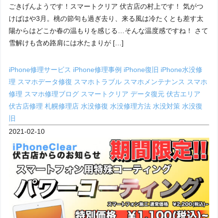
ごきげんようです！スマートクリア 伏古店の村上です！ 気がつ
けばはや3月。桃の節句も過ぎ去り、来る風は冷たくとも差す太
陽からはどこか春の温もりを感じる…そんな温度感ですね！ さて
雪解けも含め路肩には水たまりが […]
iPhone修理サービス
iPhone修理事例
iPhone復旧
iPhone水没修
理
スマホデータ修復
スマホトラブル
スマホメンテナンス
スマホ
修理
スマホ修理ブログ
スマートクリア
データ復元
伏古エリア
伏古店修理
札幌修理店
水没修復
水没修理方法
水没対策
水没復
旧
2021-02-10