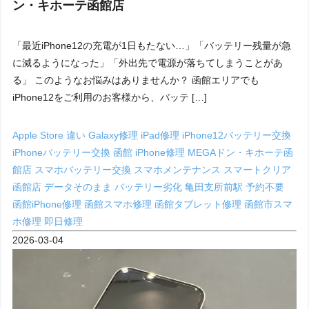
ン・キホーテ函館店
「最近iPhone12の充電が1日もたない…」「バッテリー残量が急
に減るようになった」「外出先で電源が落ちてしまうことがあ
る」 このようなお悩みはありませんか？ 函館エリアでも
iPhone12をご利用のお客様から、バッテ […]
Apple Store 違い
Galaxy修理
iPad修理
iPhone12バッテリー交換
iPhoneバッテリー交換 函館
iPhone修理
MEGAドン・キホーテ函
館店
スマホバッテリー交換
スマホメンテナンス
スマートクリア
函館店
データそのまま
バッテリー劣化
亀田支所前駅
予約不要
函館iPhone修理
函館スマホ修理
函館タブレット修理
函館市スマ
ホ修理
即日修理
2026-03-04