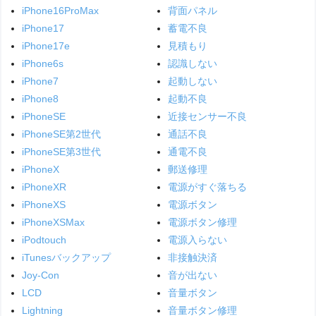
iPhone16ProMax
背面パネル
iPhone17
蓄電不良
iPhone17e
見積もり
iPhone6s
認識しない
iPhone7
起動しない
iPhone8
起動不良
iPhoneSE
近接センサー不良
iPhoneSE第2世代
通話不良
iPhoneSE第3世代
通電不良
iPhoneX
郵送修理
iPhoneXR
電源がすぐ落ちる
iPhoneXS
電源ボタン
iPhoneXSMax
電源ボタン修理
iPodtouch
電源入らない
iTunesバックアップ
非接触決済
Joy-Con
音が出ない
LCD
音量ボタン
Lightning
音量ボタン修理