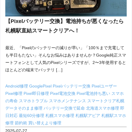
【Pixelバッテリー交換】電池持ちが悪くなったら
札幌駅直結スマートクリアへ！
最近、「Pixelのバッテリーの減りが早い」「100％まで充電して
も半日もたない」そんなお悩みはありませんか？Google純正スマ
ートフォンとして人気のPixelシリーズですが、2〜3年使用すると
ほとんどの端末でバッテリ […]
Android修理
GooglePixel
Pixelバッテリー交換
Pixelユーザー
Pixel修理
Pixel即日修理
Pixel電池交換
Pixel電池持ち悪い
スマホ
の寿命
スマホトラブル
スマホメンテナンス
スマートクリア札幌
データそのまま修理
バッテリー交換で延命
北海道スマホ修理
即
日対応
最短60分修理
札幌スマホ修理
札幌駅アピア
札幌駅スマホ
修理
節約術
買い替えより修理
2025-07-27