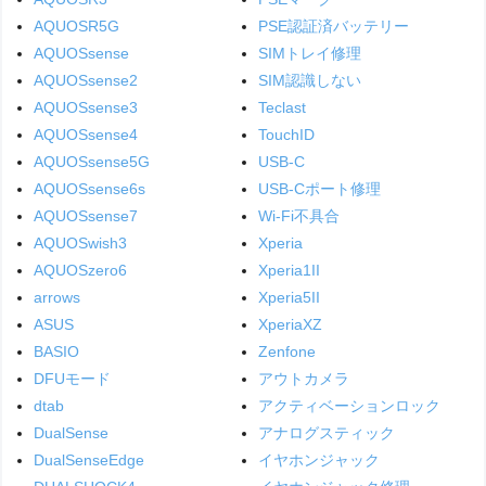
AQUOSR5G
PSE認証済バッテリー
AQUOSsense
SIMトレイ修理
AQUOSsense2
SIM認識しない
AQUOSsense3
Teclast
AQUOSsense4
TouchID
AQUOSsense5G
USB-C
AQUOSsense6s
USB-Cポート修理
AQUOSsense7
Wi-Fi不具合
AQUOSwish3
Xperia
AQUOSzero6
Xperia1II
arrows
Xperia5II
ASUS
XperiaXZ
BASIO
Zenfone
DFUモード
アウトカメラ
dtab
アクティベーションロック
DualSense
アナログスティック
DualSenseEdge
イヤホンジャック