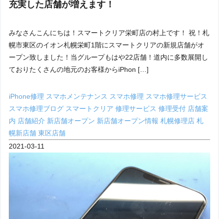
充実した店舗が増えます！
みなさんこんにちは！スマートクリア栄町店の村上です！ 祝！札
幌市東区のイオン札幌栄町1階にスマートクリアの新規店舗がオ
ープン致しました！当グループもはや22店舗！道内に多数展開し
ておりたくさんの地元のお客様からiPhon […]
iPhone修理
スマホメンテナンス
スマホ修理
スマホ修理サービス
スマホ修理ブログ
スマートクリア
修理サービス
修理受付
店舗案
内
店舗紹介
新店舗オープン
新店舗オープン情報
札幌修理店
札
幌新店舗
東区店舗
2021-03-11