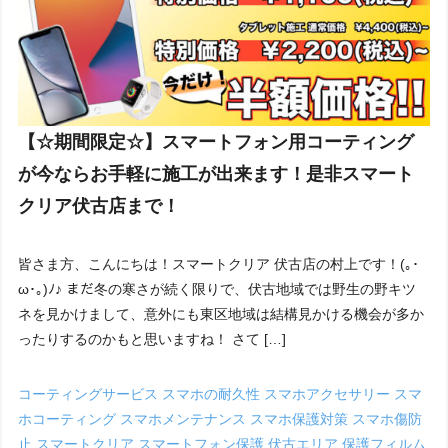
【☆期間限定☆】スマートフォン用コーティング
が今ならお手軽に施工が出来ます！是非スマート
クリア伏古店まで！
皆さま方、こんにちは！スマートクリア 伏古店の村上です！(｡･
ω･｡)ﾉ♪ まだ冬の寒さが続く限りで、伏古地域では野生の野キツ
ネを見かけまして、意外にも東区地域は結構見かける機会が多か
ったりするのかもと思いますね！ さて […]
コーティングサービス
スマホの耐久性
スマホアクセサリー
スマ
ホコーティング
スマホメンテナンス
スマホ保護対策
スマホ傷防
止
スマートクリア
スマートフォン保護
伏古エリア
保護フィルム