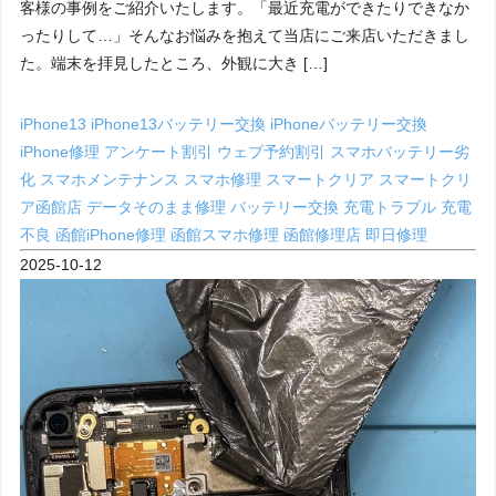
客様の事例をご紹介いたします。「最近充電ができたりできなか
ったりして…」そんなお悩みを抱えて当店にご来店いただきまし
た。端末を拝見したところ、外観に大き […]
iPhone13
iPhone13バッテリー交換
iPhoneバッテリー交換
iPhone修理
アンケート割引
ウェブ予約割引
スマホバッテリー劣
化
スマホメンテナンス
スマホ修理
スマートクリア
スマートクリ
ア函館店
データそのまま修理
バッテリー交換
充電トラブル
充電
不良
函館iPhone修理
函館スマホ修理
函館修理店
即日修理
2025-10-12