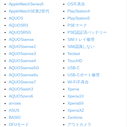
AppleWatchSeries5
OS不具合
AppleWatchSE第2世代
PlayStation4
AQUOS
PlayStation5
AQUOSR3
PSEマーク
AQUOSR5G
PSE認証済バッテリー
AQUOSsense
SIMトレイ修理
AQUOSsense2
SIM認識しない
AQUOSsense3
Teclast
AQUOSsense4
TouchID
AQUOSsense5G
USB-C
AQUOSsense6s
USB-Cポート修理
AQUOSsense7
Wi-Fi不具合
AQUOSwish3
Xperia
AQUOSzero6
Xperia1II
arrows
Xperia5II
ASUS
XperiaXZ
BASIO
Zenfone
DFUモード
アウトカメラ