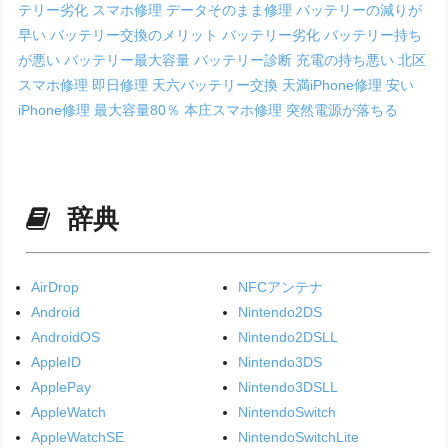
テリー劣化
スマホ修理
データそのまま修理
バッテリーの減りが
早い
バッテリー交換のメリット
バッテリー劣化
バッテリー持ち
が悪い
バッテリー最大容量
バッテリー診断
充電の持ち悪い
北区
スマホ修理
即日修理
天六バッテリー交換
天満iPhone修理
安い
iPhone修理
最大容量80％
本庄スマホ修理
突然電源が落ちる
辞典
AirDrop
NFCアンテナ
Android
Nintendo2DS
AndroidOS
Nintendo2DSLL
AppleID
Nintendo3DS
ApplePay
Nintendo3DSLL
AppleWatch
NintendoSwitch
AppleWatchSE
NintendoSwitchLite