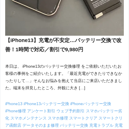
【iPhone13】充電が不安定…バッテリー交換で改
善！1時間で対応／割引で9,980円
本日は、 iPhone13のバッテリー交換修理 をご依頼いただいたお
客様の事例をご紹介いたします。「最近充電ができたりできなか
ったりして…」そんなお悩みを抱えて当店にご来店いただきまし
た。端末を拝見したところ、外観に大き […]
iPhone13
iPhone13バッテリー交換
iPhoneバッテリー交換
iPhone修理
アンケート割引
ウェブ予約割引
スマホバッテリー劣
化
スマホメンテナンス
スマホ修理
スマートクリア
スマートクリ
ア函館店
データそのまま修理
バッテリー交換
充電トラブル
充電