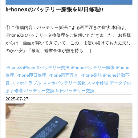
iPhoneXのバッテリー膨張を即日修理!!
① ご依頼内容：バッテリー膨張による画面浮きの症状 本日は、
iPhoneXのバッテリー交換修理をご依頼いただきました。 お客様
からは「画面が浮いてきていて、このまま使い続けても大丈夫な
のか不安」「最近、端末全体が熱を持ち […]
iPhoneX
iPhoneXバッテリー交換
iPhoneバッテリー膨張
iPhone
修理
iPhone即日修理
iPhone画面浮き
iPhone発熱
iPhone起動不
良
スマホトラブル
スマホバッテリー劣化
スマホ修理
データその
まま修理
バッテリー交換
即日バッテリー交換
2025-07-27