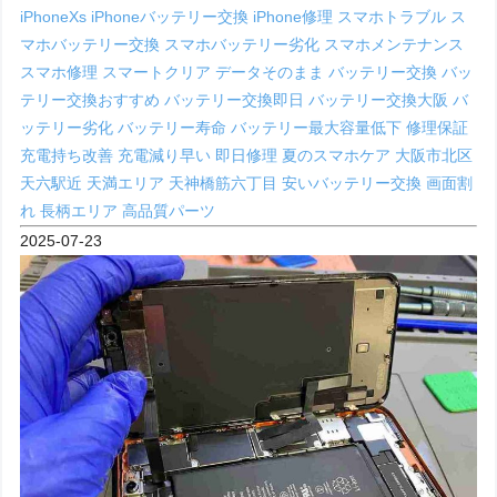
iPhoneXs
iPhoneバッテリー交換
iPhone修理
スマホトラブル
ス
マホバッテリー交換
スマホバッテリー劣化
スマホメンテナンス
スマホ修理
スマートクリア
データそのまま
バッテリー交換
バッ
テリー交換おすすめ
バッテリー交換即日
バッテリー交換大阪
バ
ッテリー劣化
バッテリー寿命
バッテリー最大容量低下
修理保証
充電持ち改善
充電減り早い
即日修理
夏のスマホケア
大阪市北区
天六駅近
天満エリア
天神橋筋六丁目
安いバッテリー交換
画面割
れ
長柄エリア
高品質パーツ
2025-07-23