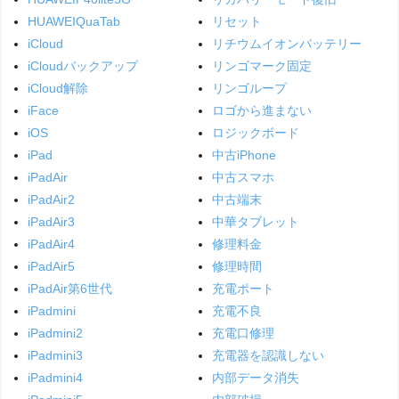
HUAWEIQuaTab
リセット
iCloud
リチウムイオンバッテリー
iCloudバックアップ
リンゴマーク固定
iCloud解除
リンゴループ
iFace
ロゴから進まない
iOS
ロジックボード
iPad
中古iPhone
iPadAir
中古スマホ
iPadAir2
中古端末
iPadAir3
中華タブレット
iPadAir4
修理料金
iPadAir5
修理時間
iPadAir第6世代
充電ポート
iPadmini
充電不良
iPadmini2
充電口修理
iPadmini3
充電器を認識しない
iPadmini4
内部データ消失