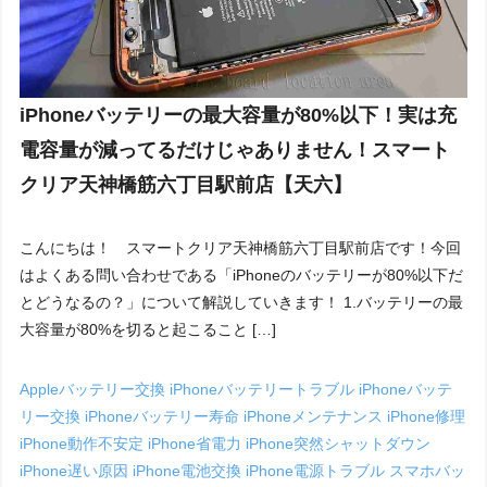
iPhoneバッテリーの最大容量が80%以下！実は充
電容量が減ってるだけじゃありません！スマート
クリア天神橋筋六丁目駅前店【天六】
こんにちは！ スマートクリア天神橋筋六丁目駅前店です！今回
はよくある問い合わせである「iPhoneのバッテリーが80%以下だ
とどうなるの？」について解説していきます！ 1.バッテリーの最
大容量が80%を切ると起こること […]
Appleバッテリー交換
iPhoneバッテリートラブル
iPhoneバッテ
リー交換
iPhoneバッテリー寿命
iPhoneメンテナンス
iPhone修理
iPhone動作不安定
iPhone省電力
iPhone突然シャットダウン
iPhone遅い原因
iPhone電池交換
iPhone電源トラブル
スマホバッ