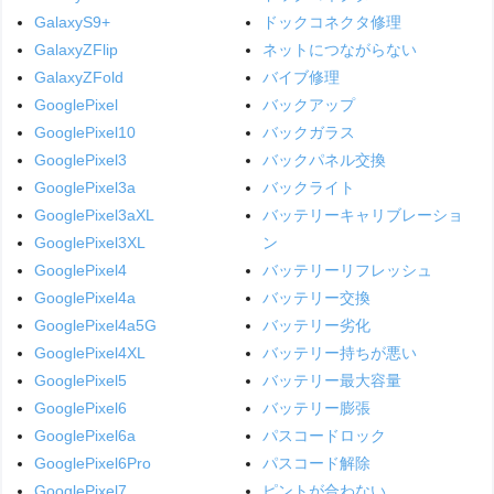
GalaxyS9+
ドックコネクタ修理
GalaxyZFlip
ネットにつながらない
GalaxyZFold
バイブ修理
GooglePixel
バックアップ
GooglePixel10
バックガラス
GooglePixel3
バックパネル交換
GooglePixel3a
バックライト
GooglePixel3aXL
バッテリーキャリブレーショ
GooglePixel3XL
ン
GooglePixel4
バッテリーリフレッシュ
GooglePixel4a
バッテリー交換
GooglePixel4a5G
バッテリー劣化
GooglePixel4XL
バッテリー持ちが悪い
GooglePixel5
バッテリー最大容量
GooglePixel6
バッテリー膨張
GooglePixel6a
パスコードロック
GooglePixel6Pro
パスコード解除
GooglePixel7
ピントが合わない