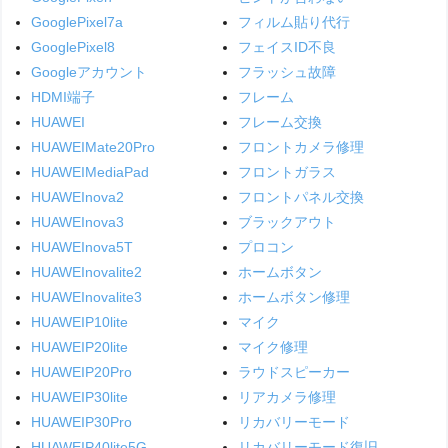
GooglePixel7a
フィルム貼り代行
GooglePixel8
フェイスID不良
Googleアカウント
フラッシュ故障
HDMI端子
フレーム
HUAWEI
フレーム交換
HUAWEIMate20Pro
フロントカメラ修理
HUAWEIMediaPad
フロントガラス
HUAWEInova2
フロントパネル交換
HUAWEInova3
ブラックアウト
HUAWEInova5T
プロコン
HUAWEInovalite2
ホームボタン
HUAWEInovalite3
ホームボタン修理
HUAWEIP10lite
マイク
HUAWEIP20lite
マイク修理
HUAWEIP20Pro
ラウドスピーカー
HUAWEIP30lite
リアカメラ修理
HUAWEIP30Pro
リカバリーモード
HUAWEIP40lite5G
リカバリーモード復旧