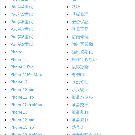
iPad第4世代
基板
iPad第5世代
基板修理
iPad第6世代
安心保証
iPad第7世代
容量不足
iPad第8世代
店頭修理
iPad第9世代
強制再起動
iPhone
強制初期化
iPhone11
操作できない
iPhone11Pro
故障診断
iPhone11ProMax
有機EL
iPhone12
水没修理
iPhone12mini
水没復旧
iPhone12Pro
液晶パネル
iPhone12ProMax
液晶交換
iPhone13
液晶割れ
iPhone13mini
液晶漏れ
iPhone13Pro
熱暴走
iPhone13ProMax
画面が映らない