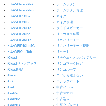
HUAWEInovalite2
ホームボタン
HUAWEInovalite3
ホームボタン修理
HUAWEIP10lite
マイク
HUAWEIP20lite
マイク修理
HUAWEIP20Pro
ラウドスピーカー
HUAWEIP30lite
リアカメラ修理
HUAWEIP30Pro
リカバリーモード
HUAWEIP40lite5G
リカバリーモード復旧
HUAWEIQuaTab
リセット
iCloud
リチウムイオンバッテリー
iCloudバックアップ
リンゴマーク固定
iCloud解除
リンゴループ
iFace
ロゴから進まない
iOS
ロジックボード
iPad
中古iPhone
iPadAir
中古スマホ
iPadAir2
中古端末
iPadAir3
中華タブレット