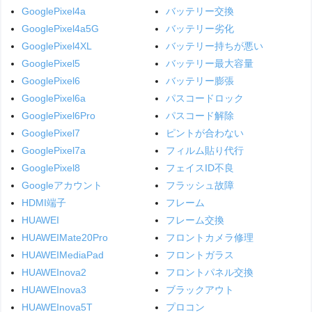
GooglePixel4a
バッテリー交換
GooglePixel4a5G
バッテリー劣化
GooglePixel4XL
バッテリー持ちが悪い
GooglePixel5
バッテリー最大容量
GooglePixel6
バッテリー膨張
GooglePixel6a
パスコードロック
GooglePixel6Pro
パスコード解除
GooglePixel7
ピントが合わない
GooglePixel7a
フィルム貼り代行
GooglePixel8
フェイスID不良
Googleアカウント
フラッシュ故障
HDMI端子
フレーム
HUAWEI
フレーム交換
HUAWEIMate20Pro
フロントカメラ修理
HUAWEIMediaPad
フロントガラス
HUAWEInova2
フロントパネル交換
HUAWEInova3
ブラックアウト
HUAWEInova5T
プロコン