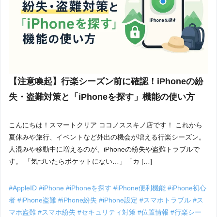
【注意喚起】行楽シーズン前に確認！iPhoneの紛
失・盗難対策と「iPhoneを探す」機能の使い方
こんにちは！スマートクリア ココノススキノ店です！ これから
夏休みや旅行、イベントなど外出の機会が増える行楽シーズン。
人混みや移動中に増えるのが、iPhoneの紛失や盗難トラブルで
す。 「気づいたらポケットにない…」「カ […]
#AppleID
#iPhone
#iPhoneを探す
#iPhone便利機能
#iPhone初心
者
#iPhone盗難
#iPhone紛失
#iPhone設定
#スマホトラブル
#ス
マホ盗難
#スマホ紛失
#セキュリティ対策
#位置情報
#行楽シー