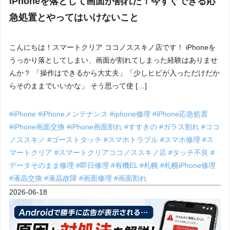
iPhoneを落として画面が割れた！今すぐできる応
急処置とやってはいけないこと
こんにちは！スマートクリア ココノススキノ店です！ iPhoneを
うっかり落としてしまい、画面が割れてしまった経験はありませ
んか？ 「操作はできるから大丈夫」「少しヒビが入っただけだか
らそのままでいいかな」 そう思って使 […]
#iPhone
#iPhoneメンテナンス
#iphone修理
#iPhone応急処置
#iPhone画面交換
#iPhone画面割れ
#すすきの
#ガラス割れ
#ココ
ノススキノ
#ゴーストタッチ
#スマホトラブル
#スマホ修理
#ス
マートクリア
#スマートクリアココノススキノ店
#タッチ不良
#
データそのまま修理
#即日修理
#有機EL
#札幌
#札幌iPhone修理
#液晶交換
#液晶故障
#画面修理
#画面割れ
2026-06-18