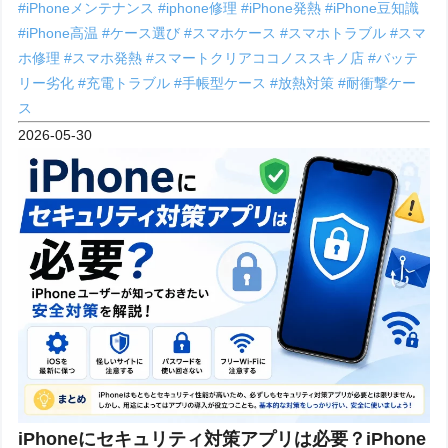
#iPhoneメンテナンス
#iphone修理
#iPhone発熱
#iPhone豆知識
#iPhone高温
#ケース選び
#スマホケース
#スマホトラブル
#スマ
ホ修理
#スマホ発熱
#スマートクリアココノススキノ店
#バッテ
リー劣化
#充電トラブル
#手帳型ケース
#放熱対策
#耐衝撃ケー
ス
2026-05-30
iPhoneにセキュリティ対策アプリは必要？iPhone