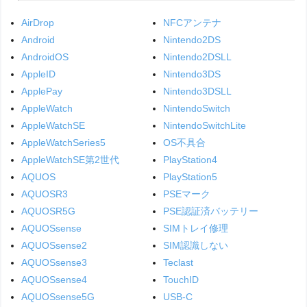
AirDrop
NFCアンテナ
Android
Nintendo2DS
AndroidOS
Nintendo2DSLL
AppleID
Nintendo3DS
ApplePay
Nintendo3DSLL
AppleWatch
NintendoSwitch
AppleWatchSE
NintendoSwitchLite
AppleWatchSeries5
OS不具合
AppleWatchSE第2世代
PlayStation4
AQUOS
PlayStation5
AQUOSR3
PSEマーク
AQUOSR5G
PSE認証済バッテリー
AQUOSsense
SIMトレイ修理
AQUOSsense2
SIM認識しない
AQUOSsense3
Teclast
AQUOSsense4
TouchID
AQUOSsense5G
USB-C