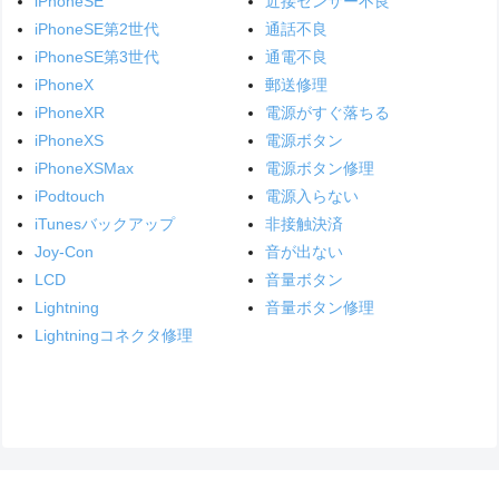
iPhoneSE
近接センサー不良
iPhoneSE第2世代
通話不良
iPhoneSE第3世代
通電不良
iPhoneX
郵送修理
iPhoneXR
電源がすぐ落ちる
iPhoneXS
電源ボタン
iPhoneXSMax
電源ボタン修理
iPodtouch
電源入らない
iTunesバックアップ
非接触決済
Joy-Con
音が出ない
LCD
音量ボタン
Lightning
音量ボタン修理
Lightningコネクタ修理