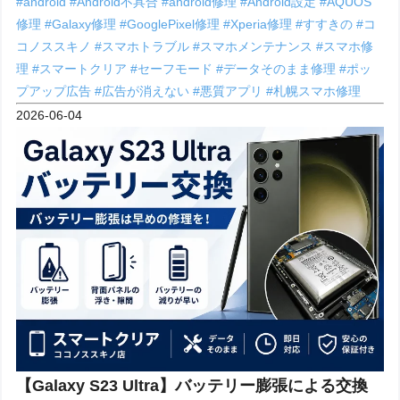
#android
#Android不具合
#android修理
#Android設定
#AQUOS
修理
#Galaxy修理
#GooglePixel修理
#Xperia修理
#すすきの
#コ
コノススキノ
#スマホトラブル
#スマホメンテナンス
#スマホ修
理
#スマートクリア
#セーフモード
#データそのまま修理
#ポッ
プアップ広告
#広告が消えない
#悪質アプリ
#札幌スマホ修理
2026-06-04
【Galaxy S23 Ultra】バッテリー膨張による交換