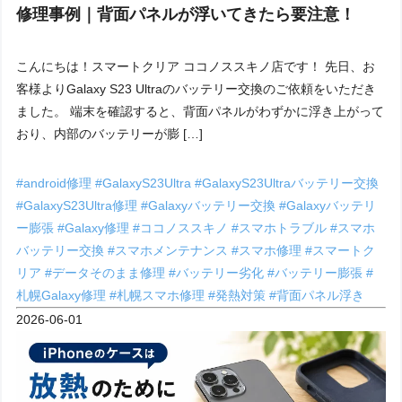
修理事例｜背面パネルが浮いてきたら要注意！
こんにちは！スマートクリア ココノススキノ店です！ 先日、お
客様よりGalaxy S23 Ultraのバッテリー交換のご依頼をいただき
ました。 端末を確認すると、背面パネルがわずかに浮き上がって
おり、内部のバッテリーが膨 […]
#android修理
#GalaxyS23Ultra
#GalaxyS23Ultraバッテリー交換
#GalaxyS23Ultra修理
#Galaxyバッテリー交換
#Galaxyバッテリ
ー膨張
#Galaxy修理
#ココノススキノ
#スマホトラブル
#スマホ
バッテリー交換
#スマホメンテナンス
#スマホ修理
#スマートク
リア
#データそのまま修理
#バッテリー劣化
#バッテリー膨張
#
札幌Galaxy修理
#札幌スマホ修理
#発熱対策
#背面パネル浮き
2026-06-01