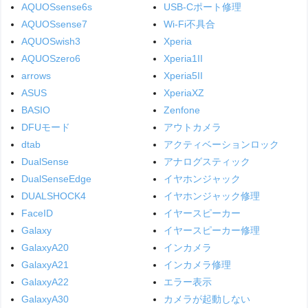
AQUOSsense6s
USB-Cポート修理
AQUOSsense7
Wi-Fi不具合
AQUOSwish3
Xperia
AQUOSzero6
Xperia1II
arrows
Xperia5II
ASUS
XperiaXZ
BASIO
Zenfone
DFUモード
アウトカメラ
dtab
アクティベーションロック
DualSense
アナログスティック
DualSenseEdge
イヤホンジャック
DUALSHOCK4
イヤホンジャック修理
FaceID
イヤースピーカー
Galaxy
イヤースピーカー修理
GalaxyA20
インカメラ
GalaxyA21
インカメラ修理
GalaxyA22
エラー表示
GalaxyA30
カメラが起動しない