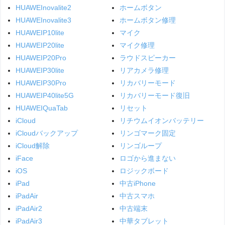
HUAWEInovalite2
ホームボタン
HUAWEInovalite3
ホームボタン修理
HUAWEIP10lite
マイク
HUAWEIP20lite
マイク修理
HUAWEIP20Pro
ラウドスピーカー
HUAWEIP30lite
リアカメラ修理
HUAWEIP30Pro
リカバリーモード
HUAWEIP40lite5G
リカバリーモード復旧
HUAWEIQuaTab
リセット
iCloud
リチウムイオンバッテリー
iCloudバックアップ
リンゴマーク固定
iCloud解除
リンゴループ
iFace
ロゴから進まない
iOS
ロジックボード
iPad
中古iPhone
iPadAir
中古スマホ
iPadAir2
中古端末
iPadAir3
中華タブレット