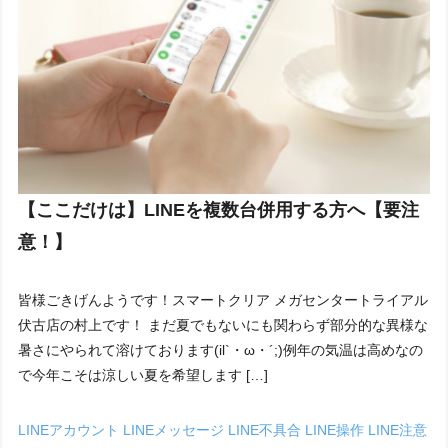
【ここだけは】LINEを複数台併用する方へ【要注
意！】
皆様ごきげんようです！スマートクリア メガセンタートライアル
伏古店の村上です！ まだ夏でもないにも関わらず部分的な異様な
暑さにやられて溶けております(il`・ω・´;)例年の気温は高めなの
で今年こそは涼しい夏を希望します […]
LINEアカウント
LINEメッセージ
LINE不具合
LINE操作
LINE注意