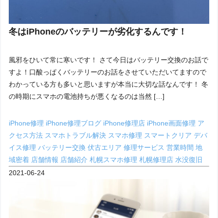
冬はiPhoneのバッテリーが劣化するんです！
風邪をひいて常に寒いです！ さて今日はバッテリー交換のお話で
すよ！口酸っぱくバッテリーのお話をさせていただいてますので
わかっている方も多いと思いますが本当に大切な話なんです！ 冬
の時期にスマホの電池持ちが悪くなるのは当然 […]
iPhone修理
iPhone修理ブログ
iPhone修理店
iPhone画面修理
ア
クセス方法
スマホトラブル解決
スマホ修理
スマートクリア
デバ
イス修理
バッテリー交換
伏古エリア
修理サービス
営業時間
地
域密着
店舗情報
店舗紹介
札幌スマホ修理
札幌修理店
水没復旧
2021-06-24