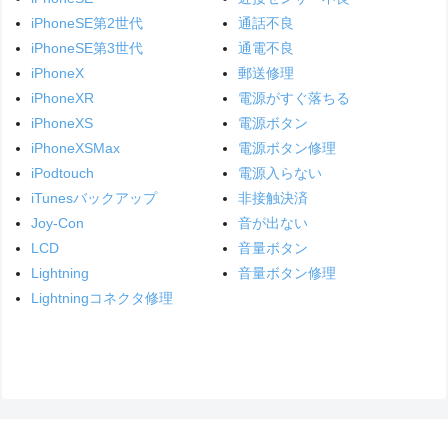
iPhoneSE第2世代
通話不良
iPhoneSE第3世代
通電不良
iPhoneX
郵送修理
iPhoneXR
電源がすぐ落ちる
iPhoneXS
電源ボタン
iPhoneXSMax
電源ボタン修理
iPodtouch
電源入らない
iTunesバックアップ
非接触決済
Joy-Con
音が出ない
LCD
音量ボタン
Lightning
音量ボタン修理
Lightningコネクタ修理