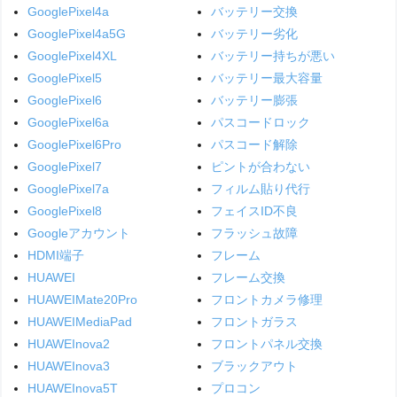
GooglePixel4a
バッテリー交換
GooglePixel4a5G
バッテリー劣化
GooglePixel4XL
バッテリー持ちが悪い
GooglePixel5
バッテリー最大容量
GooglePixel6
バッテリー膨張
GooglePixel6a
パスコードロック
GooglePixel6Pro
パスコード解除
GooglePixel7
ピントが合わない
GooglePixel7a
フィルム貼り代行
GooglePixel8
フェイスID不良
Googleアカウント
フラッシュ故障
HDMI端子
フレーム
HUAWEI
フレーム交換
HUAWEIMate20Pro
フロントカメラ修理
HUAWEIMediaPad
フロントガラス
HUAWEInova2
フロントパネル交換
HUAWEInova3
ブラックアウト
HUAWEInova5T
プロコン