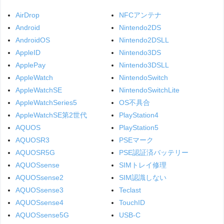
AirDrop
NFCアンテナ
Android
Nintendo2DS
AndroidOS
Nintendo2DSLL
AppleID
Nintendo3DS
ApplePay
Nintendo3DSLL
AppleWatch
NintendoSwitch
AppleWatchSE
NintendoSwitchLite
AppleWatchSeries5
OS不具合
AppleWatchSE第2世代
PlayStation4
AQUOS
PlayStation5
AQUOSR3
PSEマーク
AQUOSR5G
PSE認証済バッテリー
AQUOSsense
SIMトレイ修理
AQUOSsense2
SIM認識しない
AQUOSsense3
Teclast
AQUOSsense4
TouchID
AQUOSsense5G
USB-C