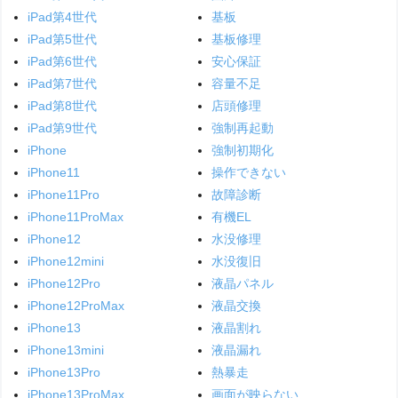
iPad第4世代
基板
iPad第5世代
基板修理
iPad第6世代
安心保証
iPad第7世代
容量不足
iPad第8世代
店頭修理
iPad第9世代
強制再起動
iPhone
強制初期化
iPhone11
操作できない
iPhone11Pro
故障診断
iPhone11ProMax
有機EL
iPhone12
水没修理
iPhone12mini
水没復旧
iPhone12Pro
液晶パネル
iPhone12ProMax
液晶交換
iPhone13
液晶割れ
iPhone13mini
液晶漏れ
iPhone13Pro
熱暴走
iPhone13ProMax
画面が映らない