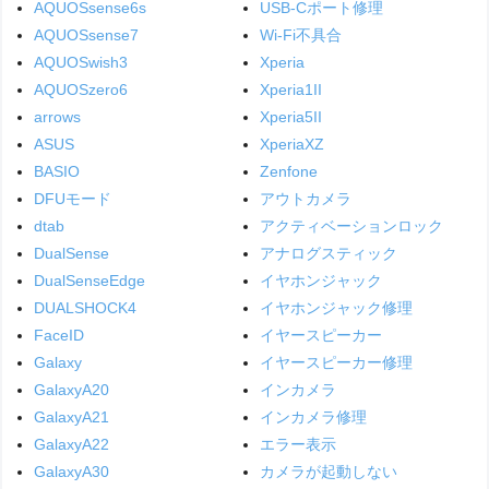
AQUOSsense6s
USB-Cポート修理
AQUOSsense7
Wi-Fi不具合
AQUOSwish3
Xperia
AQUOSzero6
Xperia1II
arrows
Xperia5II
ASUS
XperiaXZ
BASIO
Zenfone
DFUモード
アウトカメラ
dtab
アクティベーションロック
DualSense
アナログスティック
DualSenseEdge
イヤホンジャック
DUALSHOCK4
イヤホンジャック修理
FaceID
イヤースピーカー
Galaxy
イヤースピーカー修理
GalaxyA20
インカメラ
GalaxyA21
インカメラ修理
GalaxyA22
エラー表示
GalaxyA30
カメラが起動しない