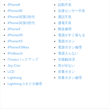
iPhone8
起動不良
iPhoneSE
近接センサー不良
iPhoneSE第2世代
通話不良
iPhoneSE第3世代
通電不良
iPhoneX
郵送修理
iPhoneXR
電源がすぐ落ちる
iPhoneXS
電源ボタン
iPhoneXSMax
電源ボタン修理
iPodtouch
電源入らない
iTunesバックアップ
非接触決済
Joy-Con
音が出ない
LCD
音量ボタン
Lightning
音量ボタン修理
Lightningコネクタ修理