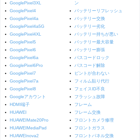
GooglePixel3XL
ン
GooglePixel4
バッテリーリフレッシュ
GooglePixel4a
バッテリー交換
GooglePixel4a5G
バッテリー劣化
GooglePixel4XL
バッテリー持ちが悪い
GooglePixel5
バッテリー最大容量
GooglePixel6
バッテリー膨張
GooglePixel6a
パスコードロック
GooglePixel6Pro
パスコード解除
GooglePixel7
ピントが合わない
GooglePixel7a
フィルム貼り代行
GooglePixel8
フェイスID不良
Googleアカウント
フラッシュ故障
HDMI端子
フレーム
HUAWEI
フレーム交換
HUAWEIMate20Pro
フロントカメラ修理
HUAWEIMediaPad
フロントガラス
HUAWEInova2
フロントパネル交換