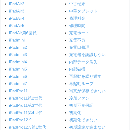
iPadAir2
中古端末
iPadAir3
中華タブレット
iPadAir4
修理料金
iPadAir5
修理時間
iPadAir第6世代
充電ポート
iPadmini
充電不良
iPadmini2
充電口修理
iPadmini3
充電器を認識しない
iPadmini4
内部データ消失
iPadmini5
内部破損
iPadmini6
再起動を繰り返す
iPadmini7
再起動ループ
iPadPro11
写真が保存できない
iPadPro11第2世代
冷却ファン
iPadPro11第3世代
初期不良保証
iPadPro11第4世代
初期化
iPadPro12.9
初期化できない
iPadPro12.9第1世代
初期設定が進まない