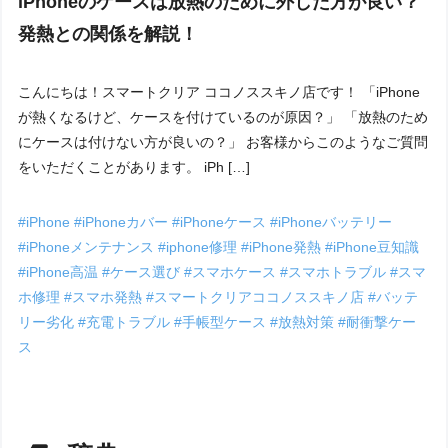
iPhoneのケースは放熱のために外した方が良い？
発熱との関係を解説！
こんにちは！スマートクリア ココノススキノ店です！ 「iPhone
が熱くなるけど、ケースを付けているのが原因？」 「放熱のため
にケースは付けない方が良いの？」 お客様からこのようなご質問
をいただくことがあります。 iPh […]
#iPhone
#iPhoneカバー
#iPhoneケース
#iPhoneバッテリー
#iPhoneメンテナンス
#iphone修理
#iPhone発熱
#iPhone豆知識
#iPhone高温
#ケース選び
#スマホケース
#スマホトラブル
#スマ
ホ修理
#スマホ発熱
#スマートクリアココノススキノ店
#バッテ
リー劣化
#充電トラブル
#手帳型ケース
#放熱対策
#耐衝撃ケー
ス