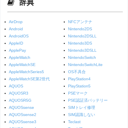
辞典
AirDrop
NFCアンテナ
Android
Nintendo2DS
AndroidOS
Nintendo2DSLL
AppleID
Nintendo3DS
ApplePay
Nintendo3DSLL
AppleWatch
NintendoSwitch
AppleWatchSE
NintendoSwitchLite
AppleWatchSeries5
OS不具合
AppleWatchSE第2世代
PlayStation4
AQUOS
PlayStation5
AQUOSR3
PSEマーク
AQUOSR5G
PSE認証済バッテリー
AQUOSsense
SIMトレイ修理
AQUOSsense2
SIM認識しない
AQUOSsense3
Teclast