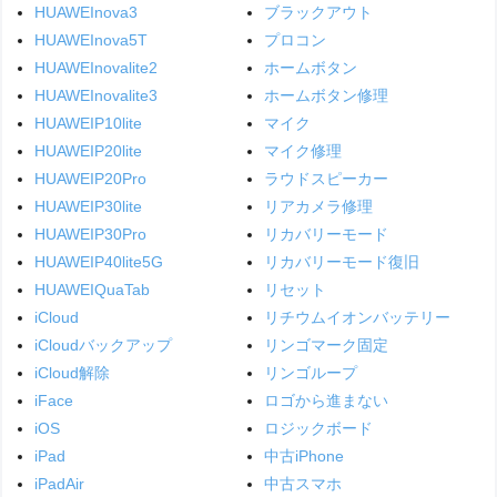
HUAWEInova3
ブラックアウト
HUAWEInova5T
プロコン
HUAWEInovalite2
ホームボタン
HUAWEInovalite3
ホームボタン修理
HUAWEIP10lite
マイク
HUAWEIP20lite
マイク修理
HUAWEIP20Pro
ラウドスピーカー
HUAWEIP30lite
リアカメラ修理
HUAWEIP30Pro
リカバリーモード
HUAWEIP40lite5G
リカバリーモード復旧
HUAWEIQuaTab
リセット
iCloud
リチウムイオンバッテリー
iCloudバックアップ
リンゴマーク固定
iCloud解除
リンゴループ
iFace
ロゴから進まない
iOS
ロジックボード
iPad
中古iPhone
iPadAir
中古スマホ