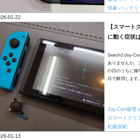
現象
バッテリ
026-01-22
【スマートク
に動く症状
SwitchのJo
ありませんか。
の日のうちに修
日で解消します。
Joy-Con修理
スマートクリ
札幌栄町
026-01-13