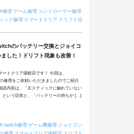
tch修理
ゲーム修理
コントローラー修理
ィック修理
スマートクリア
ドリフト症
o Switchのバッテリー交換とジョイコ
いました！ドリフト現象も改善！
マートクリア函館店です！ 今回は、
Switchの修理をご依頼いただきましたのでご紹介
相談内容は、「左スティックに触れていない
という症状と、「バッテリーの持ちが […]
ch
switch修理
ゲーム機修理
ジョイコン
ク修理
スマートクリア函館店
ドリフト