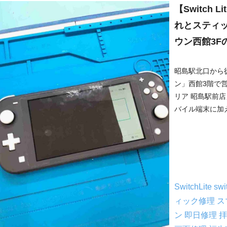
【Switch
れとスティ
ウン西館3F
昭島駅北口から
ン」西館3階で
リア 昭島駅前店
バイル端末に加え、Ni
SwitchLite
sw
ィック修理
ス
ン
即日修理