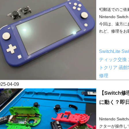
📮郵送でのご
Nintendo S
今回は、遠方に
れど、修理をお願
SwitchLite
Sw
ティック交換
トクリア
函館S
修理
025-04-09
【Switch
に動く？即
Nintendo S
クターが操作し