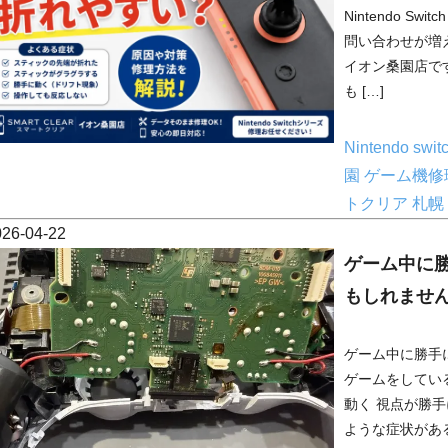
Nintendo 
問い合わせが増え
イオン桑園店です！ 
も […]
Nintendo swit
園
ゲーム機修
トクリア
札幌
026-04-22
ゲーム中に
もしれませ
ゲーム中に勝手
ゲームをしてい
動く 視点が勝手
ような症状がある