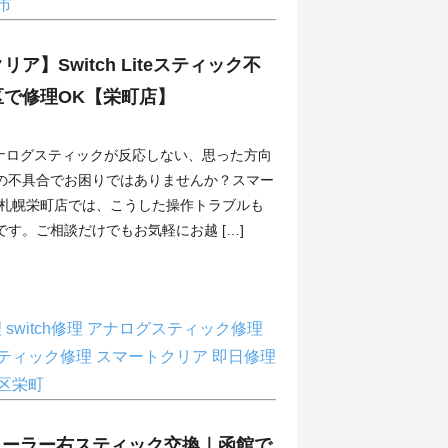
市
ア】Switch Liteスティック不
区で修理OK【栄町店】
teのアナログスティックが反応しない、思った方向
の不具合でお困りではありませんか？スマー
ン札幌栄町店では、こうした操作トラブルも
す。ご相談だけでもお気軽にお越 […]
理
switch修理
アナログスティック修理
ティック修理
スマートクリア
即日修理
区栄町
ローラー右スティック交換｜函館で