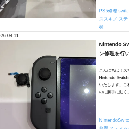
PS5修理
swi
ススキノ
ステ
状
026-04-11
Nintend
ン修理を行
こんにちは！ス
Nintendo 
いたします。ご
のに勝手に動く」
NintendoSwit
修理
スティッ