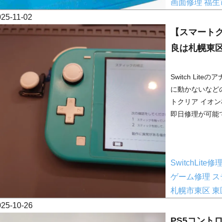
画面修理
福生
025-11-02
【スマートクリ
良は札幌東
Switch Li
に動かないなど
トクリア イオ
即日修理が可能で
SwitchLite修
ゲーム修理
ス
札幌市東区
東
025-10-26
PS5コント