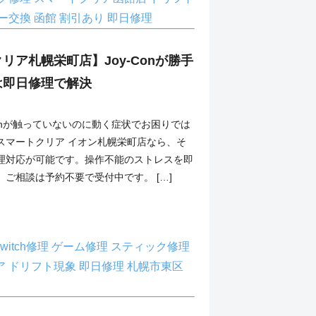
ー交換
函館
割引あり
即日修理
リア札幌栄町店】Joy-Conが勝手
は即日修理で解決
y-Conが触っていないのに動く症状でお困りでは
スマートクリア イオン札幌栄町店なら、そ
理対応が可能です。操作不能のストレスを即
ご相談は予約不要で受付中です。 […]
switch修理
ゲーム修理
スティック修理
ア
ドリフト現象
即日修理
札幌市東区