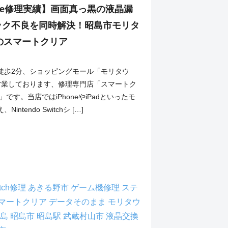
 Lite修理実績】画面真っ黒の液晶漏
ック不良を同時解決！昭島市モリタ
のスマートクリア
徒歩2分、ショッピングモール「モリタウ
営業しております、修理専門店「スマートク
」です。当店ではiPhoneやiPadといったモ
ntendo Switchシ […]
itch修理
あきる野市
ゲーム機修理
ステ
マートクリア
データそのまま
モリタウ
拝島
昭島市
昭島駅
武蔵村山市
液晶交換