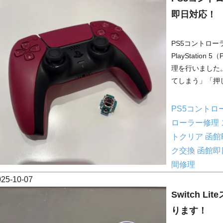
即日対応！
PS5コントロ
PlayStati
理を行いました
てしまう」「押し
PS5コントロ
ローラー修理
トクリア
函館
ク交換
函館即
間修理
025-10-07
Switch 
ります！