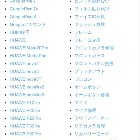
GooglePixel7
ピントが合わない
GooglePixel7a
フィルム貼り代行
GooglePixel8
フェイスID不良
Googleアカウント
フラッシュ故障
HDMI端子
フレーム
HUAWEI
フレーム交換
HUAWEIMate20Pro
フロントカメラ修理
HUAWEIMediaPad
フロントガラス
HUAWEInova2
フロントパネル交換
HUAWEInova3
ブラックアウト
HUAWEInova5T
プロコン
HUAWEInovalite2
ホームボタン
HUAWEInovalite3
ホームボタン修理
HUAWEIP10lite
マイク
HUAWEIP20lite
マイク修理
HUAWEIP20Pro
ラウドスピーカー
HUAWEIP30lite
リアカメラ修理
HUAWEIP30Pro
リカバリーモード