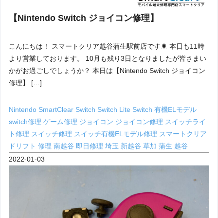
【Nintendo Switch ジョイコン修理】
こんにちは！ スマートクリア越谷蒲生駅前店です☀ 本日も11時
より営業しております。 10月も残り3日となりましたが皆さまい
かがお過ごしでしょうか？ 本日は【Nintendo Switch ジョイコン
修理】 […]
Nintendo
SmartClear
Switch
Switch Lite
Switch 有機ELモデル
switch修理
ゲーム修理
ジョイコン
ジョイコン修理
スイッチライ
ト修理
スイッチ修理
スイッチ有機ELモデル修理
スマートクリア
ドリフト
修理
南越谷
即日修理
埼玉
新越谷
草加
蒲生
越谷
2022-01-03