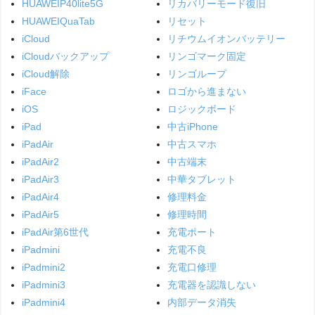
HUAWEIP40lite5G
リカバリーモード復旧
HUAWEIQuaTab
リセット
iCloud
リチウムイオンバッテリー
iCloudバックアップ
リンゴマーク固定
iCloud解除
リンゴループ
iFace
ロゴから進まない
iOS
ロジックボード
iPad
中古iPhone
iPadAir
中古スマホ
iPadAir2
中古端末
iPadAir3
中華タブレット
iPadAir4
修理料金
iPadAir5
修理時間
iPadAir第6世代
充電ポート
iPadmini
充電不良
iPadmini2
充電口修理
iPadmini3
充電器を認識しない
iPadmini4
内部データ消失