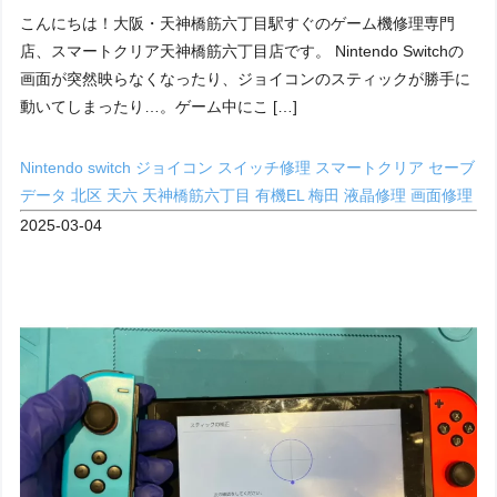
こんにちは！大阪・天神橋筋六丁目駅すぐのゲーム機修理専門
店、スマートクリア天神橋筋六丁目店です。 Nintendo Switchの
画面が突然映らなくなったり、ジョイコンのスティックが勝手に
動いてしまったり…。ゲーム中にこ […]
Nintendo switch
ジョイコン
スイッチ修理
スマートクリア
セーブ
データ
北区
天六
天神橋筋六丁目
有機EL
梅田
液晶修理
画面修理
2025-03-04