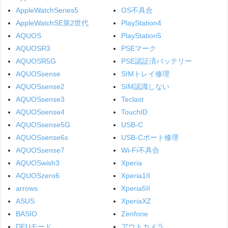
AppleWatchSeries5
OS不具合
AppleWatchSE第2世代
PlayStation4
AQUOS
PlayStation5
AQUOSR3
PSEマーク
AQUOSR5G
PSE認証済バッテリー
AQUOSsense
SIMトレイ修理
AQUOSsense2
SIM認識しない
AQUOSsense3
Teclast
AQUOSsense4
TouchID
AQUOSsense5G
USB-C
AQUOSsense6s
USB-Cポート修理
AQUOSsense7
Wi-Fi不具合
AQUOSwish3
Xperia
AQUOSzero6
Xperia1II
arrows
Xperia5II
ASUS
XperiaXZ
BASIO
Zenfone
DFUモード
アウトカメラ