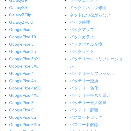
GalaxyS9
ドックコネクタ
GalaxyS9+
ドックコネクタ修理
GalaxyZFlip
ネットにつながらない
GalaxyZFold
バイブ修理
GooglePixel
バックアップ
GooglePixel10
バックガラス
GooglePixel3
バックパネル交換
GooglePixel3a
バックライト
GooglePixel3aXL
バッテリーキャリブレーショ
GooglePixel3XL
ン
GooglePixel4
バッテリーリフレッシュ
GooglePixel4a
バッテリー交換
GooglePixel4a5G
バッテリー劣化
GooglePixel4XL
バッテリー持ちが悪い
GooglePixel5
バッテリー最大容量
GooglePixel6
バッテリー膨張
GooglePixel6a
パスコードロック
GooglePixel6Pro
パスコード解除