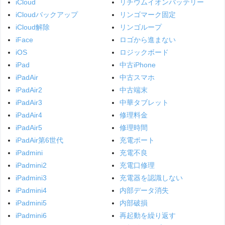
iCloud
リチウムイオンバッテリー
iCloudバックアップ
リンゴマーク固定
iCloud解除
リンゴループ
iFace
ロゴから進まない
iOS
ロジックボード
iPad
中古iPhone
iPadAir
中古スマホ
iPadAir2
中古端末
iPadAir3
中華タブレット
iPadAir4
修理料金
iPadAir5
修理時間
iPadAir第6世代
充電ポート
iPadmini
充電不良
iPadmini2
充電口修理
iPadmini3
充電器を認識しない
iPadmini4
内部データ消失
iPadmini5
内部破損
iPadmini6
再起動を繰り返す