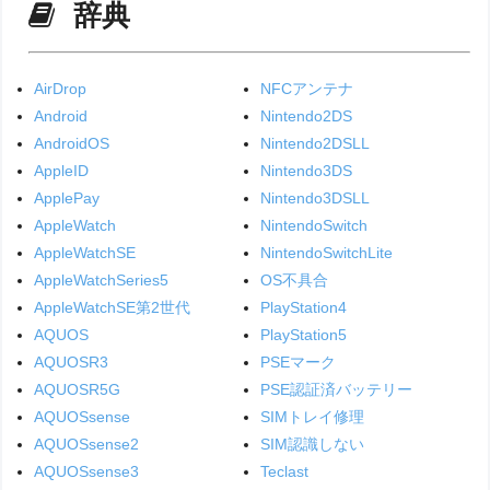
辞典
AirDrop
NFCアンテナ
Android
Nintendo2DS
AndroidOS
Nintendo2DSLL
AppleID
Nintendo3DS
ApplePay
Nintendo3DSLL
AppleWatch
NintendoSwitch
AppleWatchSE
NintendoSwitchLite
AppleWatchSeries5
OS不具合
AppleWatchSE第2世代
PlayStation4
AQUOS
PlayStation5
AQUOSR3
PSEマーク
AQUOSR5G
PSE認証済バッテリー
AQUOSsense
SIMトレイ修理
AQUOSsense2
SIM認識しない
AQUOSsense3
Teclast