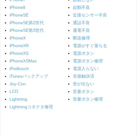
iPhone8
起動不良
iPhoneSE
近接センサー不良
iPhoneSE第2世代
通話不良
iPhoneSE第3世代
通電不良
iPhoneX
郵送修理
iPhoneXR
電源がすぐ落ちる
iPhoneXS
電源ボタン
iPhoneXSMax
電源ボタン修理
iPodtouch
電源入らない
iTunesバックアップ
非接触決済
Joy-Con
音が出ない
LCD
音量ボタン
Lightning
音量ボタン修理
Lightningコネクタ修理