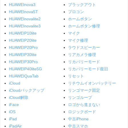
HUAWEInova3
ブラックアウト
HUAWEInova5T
プロコン
HUAWEInovalite2
ホームボタン
HUAWEInovalite3
ホームボタン修理
HUAWEIP10lite
マイク
HUAWEIP20lite
マイク修理
HUAWEIP20Pro
ラウドスピーカー
HUAWEIP30lite
リアカメラ修理
HUAWEIP30Pro
リカバリーモード
HUAWEIP40lite5G
リカバリーモード復旧
HUAWEIQuaTab
リセット
iCloud
リチウムイオンバッテリー
iCloudバックアップ
リンゴマーク固定
iCloud解除
リンゴループ
iFace
ロゴから進まない
iOS
ロジックボード
iPad
中古iPhone
iPadAir
中古スマホ