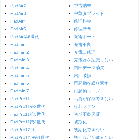
iPadAir2
中古端末
iPadAir3
中華タブレット
iPadAir4
修理料金
iPadAir5
修理時間
iPadAir第6世代
充電ポート
iPadmini
充電不良
iPadmini2
充電口修理
iPadmini3
充電器を認識しない
iPadmini4
内部データ消失
iPadmini5
内部破損
iPadmini6
再起動を繰り返す
iPadmini7
再起動ループ
iPadPro11
写真が保存できない
iPadPro11第2世代
冷却ファン
iPadPro11第3世代
初期不良保証
iPadPro11第4世代
初期化
iPadPro12.9
初期化できない
iPadPro12.9第1世代
初期設定が進まない