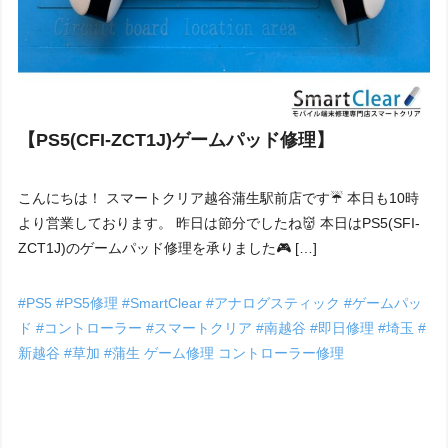
【PS5(CFI-ZCT1J)ゲームパッド修理】
こんにちは！ スマートクリア越谷蒲生駅前店です☔ 本日も10時
より営業しております。 昨日は節分でしたね👹 本日はPS5(SFI-
ZCT1J)のゲームパッド修理を承りました🎮 […]
#PS5
#PS5修理
#SmartClear
#アナログスティック
#ゲームパッ
ド
#コントローラー
#スマートクリア
#南越谷
#即日修理
#埼玉
#
新越谷
#草加
#蒲生
ゲーム修理
コントローラー修理