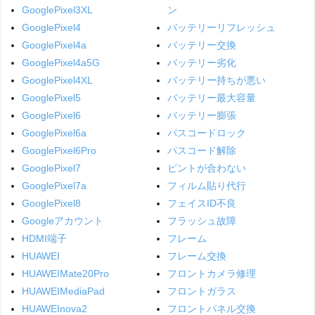
GooglePixel3XL
ン
GooglePixel4
バッテリーリフレッシュ
GooglePixel4a
バッテリー交換
GooglePixel4a5G
バッテリー劣化
GooglePixel4XL
バッテリー持ちが悪い
GooglePixel5
バッテリー最大容量
GooglePixel6
バッテリー膨張
GooglePixel6a
パスコードロック
GooglePixel6Pro
パスコード解除
GooglePixel7
ピントが合わない
GooglePixel7a
フィルム貼り代行
GooglePixel8
フェイスID不良
Googleアカウント
フラッシュ故障
HDMI端子
フレーム
HUAWEI
フレーム交換
HUAWEIMate20Pro
フロントカメラ修理
HUAWEIMediaPad
フロントガラス
HUAWEInova2
フロントパネル交換