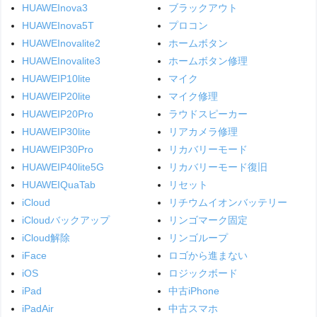
HUAWEInova3
ブラックアウト
HUAWEInova5T
プロコン
HUAWEInovalite2
ホームボタン
HUAWEInovalite3
ホームボタン修理
HUAWEIP10lite
マイク
HUAWEIP20lite
マイク修理
HUAWEIP20Pro
ラウドスピーカー
HUAWEIP30lite
リアカメラ修理
HUAWEIP30Pro
リカバリーモード
HUAWEIP40lite5G
リカバリーモード復旧
HUAWEIQuaTab
リセット
iCloud
リチウムイオンバッテリー
iCloudバックアップ
リンゴマーク固定
iCloud解除
リンゴループ
iFace
ロゴから進まない
iOS
ロジックボード
iPad
中古iPhone
iPadAir
中古スマホ