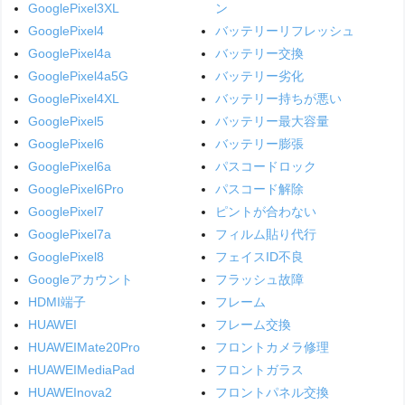
GooglePixel3XL
ン
GooglePixel4
バッテリーリフレッシュ
GooglePixel4a
バッテリー交換
GooglePixel4a5G
バッテリー劣化
GooglePixel4XL
バッテリー持ちが悪い
GooglePixel5
バッテリー最大容量
GooglePixel6
バッテリー膨張
GooglePixel6a
パスコードロック
GooglePixel6Pro
パスコード解除
GooglePixel7
ピントが合わない
GooglePixel7a
フィルム貼り代行
GooglePixel8
フェイスID不良
Googleアカウント
フラッシュ故障
HDMI端子
フレーム
HUAWEI
フレーム交換
HUAWEIMate20Pro
フロントカメラ修理
HUAWEIMediaPad
フロントガラス
HUAWEInova2
フロントパネル交換