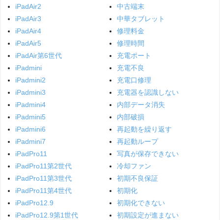
iPadAir2
中古端末
iPadAir3
中華タブレット
iPadAir4
修理料金
iPadAir5
修理時間
iPadAir第6世代
充電ポート
iPadmini
充電不良
iPadmini2
充電口修理
iPadmini3
充電器を認識しない
iPadmini4
内部データ消失
iPadmini5
内部破損
iPadmini6
再起動を繰り返す
iPadmini7
再起動ループ
iPadPro11
写真が保存できない
iPadPro11第2世代
冷却ファン
iPadPro11第3世代
初期不良保証
iPadPro11第4世代
初期化
iPadPro12.9
初期化できない
iPadPro12.9第1世代
初期設定が進まない