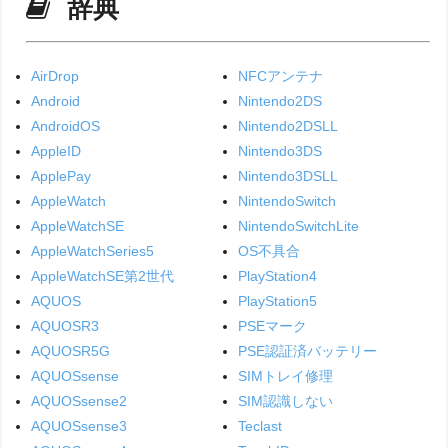
辞典
AirDrop
NFCアンテナ
Android
Nintendo2DS
AndroidOS
Nintendo2DSLL
AppleID
Nintendo3DS
ApplePay
Nintendo3DSLL
AppleWatch
NintendoSwitch
AppleWatchSE
NintendoSwitchLite
AppleWatchSeries5
OS不具合
AppleWatchSE第2世代
PlayStation4
AQUOS
PlayStation5
AQUOSR3
PSEマーク
AQUOSR5G
PSE認証済バッテリー
AQUOSsense
SIMトレイ修理
AQUOSsense2
SIM認識しない
AQUOSsense3
Teclast