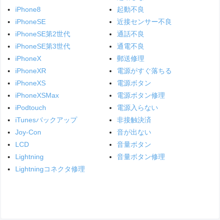
iPhone8
起動不良
iPhoneSE
近接センサー不良
iPhoneSE第2世代
通話不良
iPhoneSE第3世代
通電不良
iPhoneX
郵送修理
iPhoneXR
電源がすぐ落ちる
iPhoneXS
電源ボタン
iPhoneXSMax
電源ボタン修理
iPodtouch
電源入らない
iTunesバックアップ
非接触決済
Joy-Con
音が出ない
LCD
音量ボタン
Lightning
音量ボタン修理
Lightningコネクタ修理