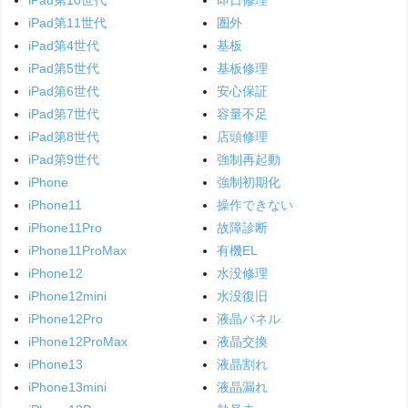
iPad第10世代
即日修理
iPad第11世代
圏外
iPad第4世代
基板
iPad第5世代
基板修理
iPad第6世代
安心保証
iPad第7世代
容量不足
iPad第8世代
店頭修理
iPad第9世代
強制再起動
iPhone
強制初期化
iPhone11
操作できない
iPhone11Pro
故障診断
iPhone11ProMax
有機EL
iPhone12
水没修理
iPhone12mini
水没復旧
iPhone12Pro
液晶パネル
iPhone12ProMax
液晶交換
iPhone13
液晶割れ
iPhone13mini
液晶漏れ