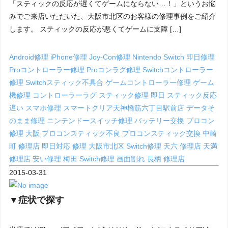
「スティックの反応が遅くてゲームにならない…！」というお悩
みでご来店いただいた、大阪市北区のお客様の修理事例をご紹介
します。 スティックの反応が悪くてゲームに支障 […]
Android修理
iPhone修理
Joy-Con修理
Nintendo Switch 即日修理
Proコントローラー修理
Proコンラグ修理
Switchコントローラー
修理
Switchスティック不具合
ゲームコントローラー修理
ゲーム
機修理
コントローラーラグ
スティック修理 即日
スティック反応
遅い
スマホ修理
スマートクリア天神橋筋六丁目駅前店
データそ
のまま修理
ニンテンドースイッチ修理
バッテリー交換
プロコン
修理 大阪
プロコンスティック不良
プロコンスティック交換
中崎
町 修理店
即日対応 修理
大阪市北区 Switch修理
天六 修理店
天満
修理店
安い修理
梅田 Switch修理
画面割れ
長柄 修理店
2015-03-31
▼症状で探す