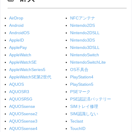
AirDrop
NFCアンテナ
Android
Nintendo2DS
AndroidOS
Nintendo2DSLL
AppleID
Nintendo3DS
ApplePay
Nintendo3DSLL
AppleWatch
NintendoSwitch
AppleWatchSE
NintendoSwitchLite
AppleWatchSeries5
OS不具合
AppleWatchSE第2世代
PlayStation4
AQUOS
PlayStation5
AQUOSR3
PSEマーク
AQUOSR5G
PSE認証済バッテリー
AQUOSsense
SIMトレイ修理
AQUOSsense2
SIM認識しない
AQUOSsense3
Teclast
AQUOSsense4
TouchID