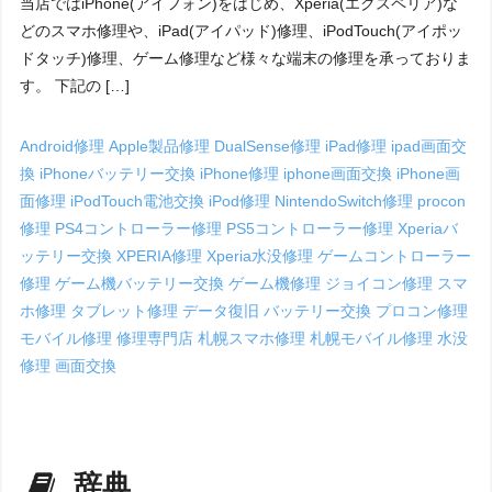
当店ではiPhone(アイフォン)をはじめ、Xperia(エクスペリア)な
どのスマホ修理や、iPad(アイパッド)修理、iPodTouch(アイポッ
ドタッチ)修理、ゲーム修理など様々な端末の修理を承っておりま
す。 下記の […]
Android修理
Apple製品修理
DualSense修理
iPad修理
ipad画面交
換
iPhoneバッテリー交換
iPhone修理
iphone画面交換
iPhone画
面修理
iPodTouch電池交換
iPod修理
NintendoSwitch修理
procon
修理
PS4コントローラー修理
PS5コントローラー修理
Xperiaバ
ッテリー交換
XPERIA修理
Xperia水没修理
ゲームコントローラー
修理
ゲーム機バッテリー交換
ゲーム機修理
ジョイコン修理
スマ
ホ修理
タブレット修理
データ復旧
バッテリー交換
プロコン修理
モバイル修理
修理専門店
札幌スマホ修理
札幌モバイル修理
水没
修理
画面交換
辞典