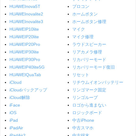
HUAWEInova5T
プロコン
HUAWEInovalite2
ホームボタン
HUAWEInovalite3
ホームボタン修理
HUAWEIP10lite
マイク
HUAWEIP20lite
マイク修理
HUAWEIP20Pro
ラウドスピーカー
HUAWEIP30lite
リアカメラ修理
HUAWEIP30Pro
リカバリーモード
HUAWEIP40lite5G
リカバリーモード復旧
HUAWEIQuaTab
リセット
iCloud
リチウムイオンバッテリー
iCloudバックアップ
リンゴマーク固定
iCloud解除
リンゴループ
iFace
ロゴから進まない
iOS
ロジックボード
iPad
中古iPhone
iPadAir
中古スマホ
iPadAir2
中古端末