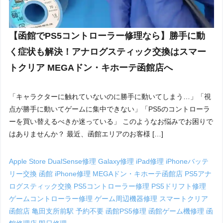
【函館でPS5コントローラー修理なら】勝手に動
く症状も解決！アナログスティック交換はスマー
トクリア MEGAドン・キホーテ函館店へ
「キャラクターに触れていないのに勝手に動いてしまう…」「視
点が勝手に動いてゲームに集中できない」「PS5のコントローラ
ーを買い替えるべきか迷っている」 このようなお悩みでお困りで
はありませんか？ 最近、函館エリアのお客様 […]
Apple Store
DualSense修理
Galaxy修理
iPad修理
iPhoneバッテ
リー交換 函館
iPhone修理
MEGAドン・キホーテ函館店
PS5アナ
ログスティック交換
PS5コントローラー修理
PS5ドリフト修理
ゲームコントローラー修理
ゲーム周辺機器修理
スマートクリア
函館店
亀田支所前駅
予約不要
函館PS5修理
函館ゲーム機修理
函