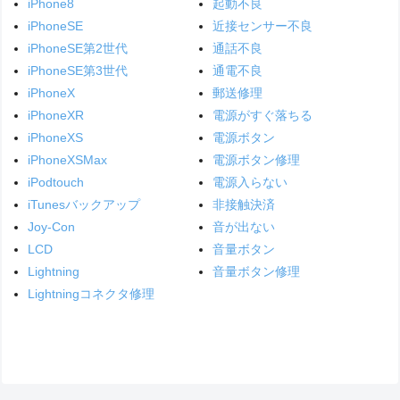
iPhone8
起動不良
iPhoneSE
近接センサー不良
iPhoneSE第2世代
通話不良
iPhoneSE第3世代
通電不良
iPhoneX
郵送修理
iPhoneXR
電源がすぐ落ちる
iPhoneXS
電源ボタン
iPhoneXSMax
電源ボタン修理
iPodtouch
電源入らない
iTunesバックアップ
非接触決済
Joy-Con
音が出ない
LCD
音量ボタン
Lightning
音量ボタン修理
Lightningコネクタ修理