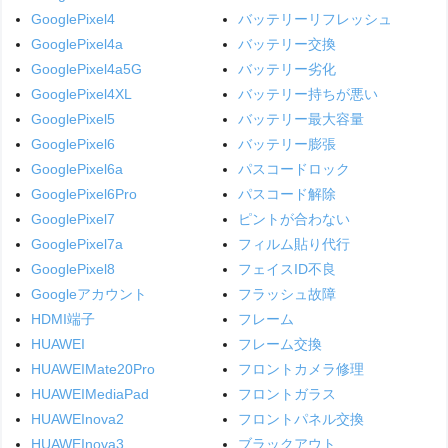
GooglePixel4
バッテリーリフレッシュ
GooglePixel4a
バッテリー交換
GooglePixel4a5G
バッテリー劣化
GooglePixel4XL
バッテリー持ちが悪い
GooglePixel5
バッテリー最大容量
GooglePixel6
バッテリー膨張
GooglePixel6a
パスコードロック
GooglePixel6Pro
パスコード解除
GooglePixel7
ピントが合わない
GooglePixel7a
フィルム貼り代行
GooglePixel8
フェイスID不良
Googleアカウント
フラッシュ故障
HDMI端子
フレーム
HUAWEI
フレーム交換
HUAWEIMate20Pro
フロントカメラ修理
HUAWEIMediaPad
フロントガラス
HUAWEInova2
フロントパネル交換
HUAWEInova3
ブラックアウト