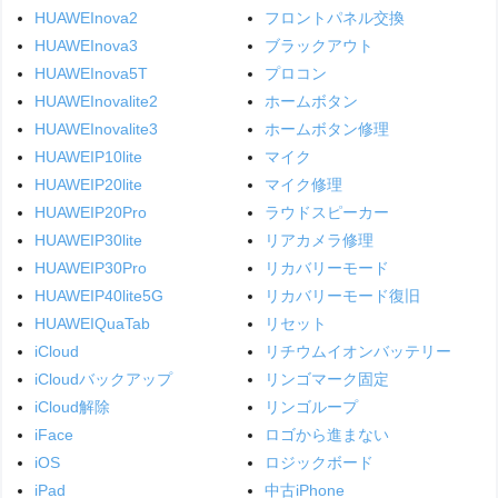
HUAWEInova2
フロントパネル交換
HUAWEInova3
ブラックアウト
HUAWEInova5T
プロコン
HUAWEInovalite2
ホームボタン
HUAWEInovalite3
ホームボタン修理
HUAWEIP10lite
マイク
HUAWEIP20lite
マイク修理
HUAWEIP20Pro
ラウドスピーカー
HUAWEIP30lite
リアカメラ修理
HUAWEIP30Pro
リカバリーモード
HUAWEIP40lite5G
リカバリーモード復旧
HUAWEIQuaTab
リセット
iCloud
リチウムイオンバッテリー
iCloudバックアップ
リンゴマーク固定
iCloud解除
リンゴループ
iFace
ロゴから進まない
iOS
ロジックボード
iPad
中古iPhone