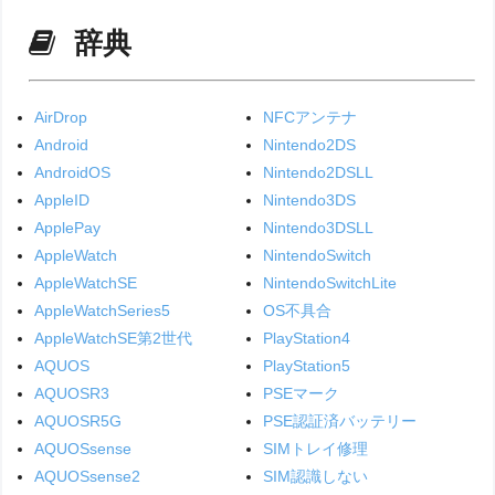
辞典
AirDrop
NFCアンテナ
Android
Nintendo2DS
AndroidOS
Nintendo2DSLL
AppleID
Nintendo3DS
ApplePay
Nintendo3DSLL
AppleWatch
NintendoSwitch
AppleWatchSE
NintendoSwitchLite
AppleWatchSeries5
OS不具合
AppleWatchSE第2世代
PlayStation4
AQUOS
PlayStation5
AQUOSR3
PSEマーク
AQUOSR5G
PSE認証済バッテリー
AQUOSsense
SIMトレイ修理
AQUOSsense2
SIM認識しない