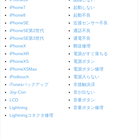
iPhone7
起動しない
iPhone8
起動不良
iPhoneSE
近接センサー不良
iPhoneSE第2世代
通話不良
iPhoneSE第3世代
通電不良
iPhoneX
郵送修理
iPhoneXR
電源がすぐ落ちる
iPhoneXS
電源ボタン
iPhoneXSMax
電源ボタン修理
iPodtouch
電源入らない
iTunesバックアップ
非接触決済
Joy-Con
音が出ない
LCD
音量ボタン
Lightning
音量ボタン修理
Lightningコネクタ修理