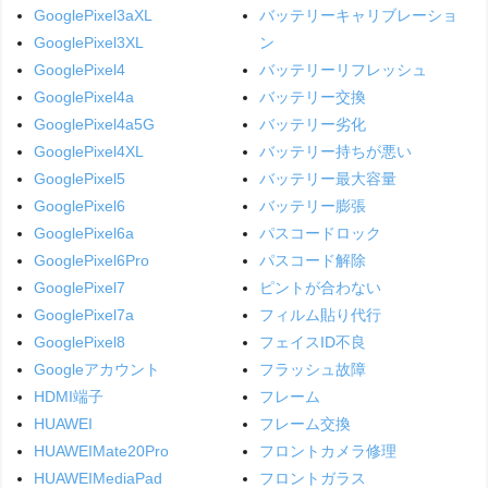
GooglePixel3aXL
バッテリーキャリブレーショ
GooglePixel3XL
ン
GooglePixel4
バッテリーリフレッシュ
GooglePixel4a
バッテリー交換
GooglePixel4a5G
バッテリー劣化
GooglePixel4XL
バッテリー持ちが悪い
GooglePixel5
バッテリー最大容量
GooglePixel6
バッテリー膨張
GooglePixel6a
パスコードロック
GooglePixel6Pro
パスコード解除
GooglePixel7
ピントが合わない
GooglePixel7a
フィルム貼り代行
GooglePixel8
フェイスID不良
Googleアカウント
フラッシュ故障
HDMI端子
フレーム
HUAWEI
フレーム交換
HUAWEIMate20Pro
フロントカメラ修理
HUAWEIMediaPad
フロントガラス