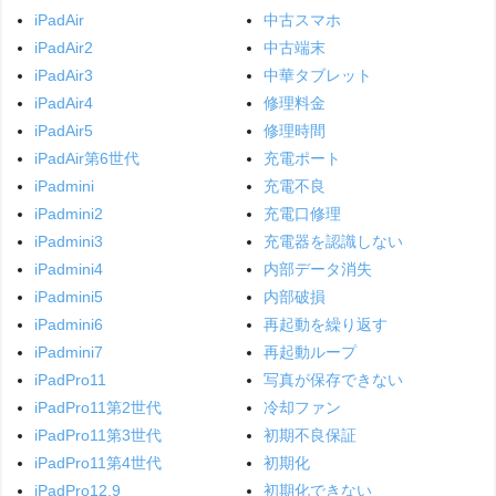
iPadAir
中古スマホ
iPadAir2
中古端末
iPadAir3
中華タブレット
iPadAir4
修理料金
iPadAir5
修理時間
iPadAir第6世代
充電ポート
iPadmini
充電不良
iPadmini2
充電口修理
iPadmini3
充電器を認識しない
iPadmini4
内部データ消失
iPadmini5
内部破損
iPadmini6
再起動を繰り返す
iPadmini7
再起動ループ
iPadPro11
写真が保存できない
iPadPro11第2世代
冷却ファン
iPadPro11第3世代
初期不良保証
iPadPro11第4世代
初期化
iPadPro12.9
初期化できない