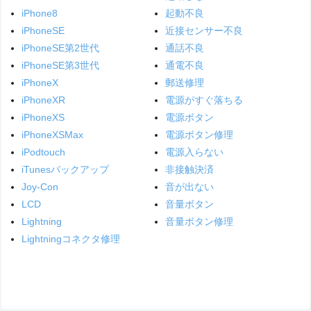
iPhone8
起動不良
iPhoneSE
近接センサー不良
iPhoneSE第2世代
通話不良
iPhoneSE第3世代
通電不良
iPhoneX
郵送修理
iPhoneXR
電源がすぐ落ちる
iPhoneXS
電源ボタン
iPhoneXSMax
電源ボタン修理
iPodtouch
電源入らない
iTunesバックアップ
非接触決済
Joy-Con
音が出ない
LCD
音量ボタン
Lightning
音量ボタン修理
Lightningコネクタ修理