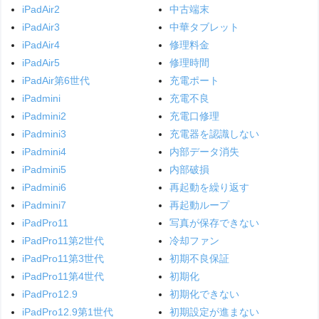
iPadAir2
中古端末
iPadAir3
中華タブレット
iPadAir4
修理料金
iPadAir5
修理時間
iPadAir第6世代
充電ポート
iPadmini
充電不良
iPadmini2
充電口修理
iPadmini3
充電器を認識しない
iPadmini4
内部データ消失
iPadmini5
内部破損
iPadmini6
再起動を繰り返す
iPadmini7
再起動ループ
iPadPro11
写真が保存できない
iPadPro11第2世代
冷却ファン
iPadPro11第3世代
初期不良保証
iPadPro11第4世代
初期化
iPadPro12.9
初期化できない
iPadPro12.9第1世代
初期設定が進まない