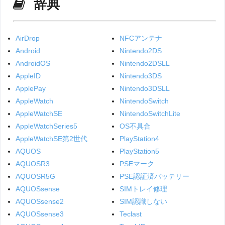
辞典
AirDrop
NFCアンテナ
Android
Nintendo2DS
AndroidOS
Nintendo2DSLL
AppleID
Nintendo3DS
ApplePay
Nintendo3DSLL
AppleWatch
NintendoSwitch
AppleWatchSE
NintendoSwitchLite
AppleWatchSeries5
OS不具合
AppleWatchSE第2世代
PlayStation4
AQUOS
PlayStation5
AQUOSR3
PSEマーク
AQUOSR5G
PSE認証済バッテリー
AQUOSsense
SIMトレイ修理
AQUOSsense2
SIM認識しない
AQUOSsense3
Teclast