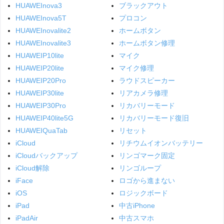
HUAWEInova3
ブラックアウト
HUAWEInova5T
プロコン
HUAWEInovalite2
ホームボタン
HUAWEInovalite3
ホームボタン修理
HUAWEIP10lite
マイク
HUAWEIP20lite
マイク修理
HUAWEIP20Pro
ラウドスピーカー
HUAWEIP30lite
リアカメラ修理
HUAWEIP30Pro
リカバリーモード
HUAWEIP40lite5G
リカバリーモード復旧
HUAWEIQuaTab
リセット
iCloud
リチウムイオンバッテリー
iCloudバックアップ
リンゴマーク固定
iCloud解除
リンゴループ
iFace
ロゴから進まない
iOS
ロジックボード
iPad
中古iPhone
iPadAir
中古スマホ