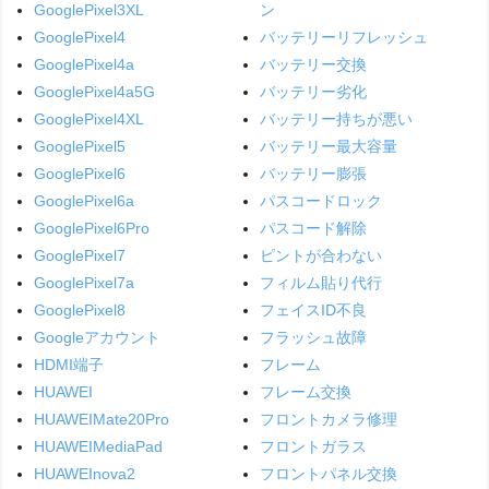
GooglePixel3XL
ン
GooglePixel4
バッテリーリフレッシュ
GooglePixel4a
バッテリー交換
GooglePixel4a5G
バッテリー劣化
GooglePixel4XL
バッテリー持ちが悪い
GooglePixel5
バッテリー最大容量
GooglePixel6
バッテリー膨張
GooglePixel6a
パスコードロック
GooglePixel6Pro
パスコード解除
GooglePixel7
ピントが合わない
GooglePixel7a
フィルム貼り代行
GooglePixel8
フェイスID不良
Googleアカウント
フラッシュ故障
HDMI端子
フレーム
HUAWEI
フレーム交換
HUAWEIMate20Pro
フロントカメラ修理
HUAWEIMediaPad
フロントガラス
HUAWEInova2
フロントパネル交換