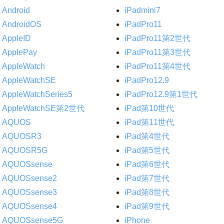
Android
iPadmini7
AndroidOS
iPadPro11
AppleID
iPadPro11第2世代
ApplePay
iPadPro11第3世代
AppleWatch
iPadPro11第4世代
AppleWatchSE
iPadPro12.9
AppleWatchSeries5
iPadPro12.9第1世代
AppleWatchSE第2世代
iPad第10世代
AQUOS
iPad第11世代
AQUOSR3
iPad第4世代
AQUOSR5G
iPad第5世代
AQUOSsense
iPad第6世代
AQUOSsense2
iPad第7世代
AQUOSsense3
iPad第8世代
AQUOSsense4
iPad第9世代
AQUOSsense5G
iPhone