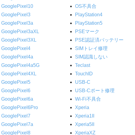
GooglePixel10
OS不具合
GooglePixel3
PlayStation4
GooglePixel3a
PlayStation5
GooglePixel3aXL
PSEマーク
GooglePixel3XL
PSE認証済バッテリー
GooglePixel4
SIMトレイ修理
GooglePixel4a
SIM認識しない
GooglePixel4a5G
Teclast
GooglePixel4XL
TouchID
GooglePixel5
USB-C
GooglePixel6
USB-Cポート修理
GooglePixel6a
Wi-Fi不具合
GooglePixel6Pro
Xperia
GooglePixel7
Xperia1II
GooglePixel7a
Xperia5II
GooglePixel8
XperiaXZ