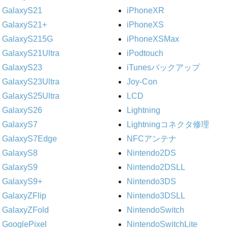
GalaxyS21
iPhoneXR
GalaxyS21+
iPhoneXS
GalaxyS215G
iPhoneXSMax
GalaxyS21Ultra
iPodtouch
GalaxyS23
iTunesバックアップ
GalaxyS23Ultra
Joy-Con
GalaxyS25Ultra
LCD
GalaxyS26
Lightning
GalaxyS7
Lightningコネクタ修理
GalaxyS7Edge
NFCアンテナ
GalaxyS8
Nintendo2DS
GalaxyS9
Nintendo2DSLL
GalaxyS9+
Nintendo3DS
GalaxyZFlip
Nintendo3DSLL
GalaxyZFold
NintendoSwitch
GooglePixel
NintendoSwitchLite