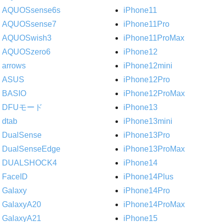
AQUOSsense6s
iPhone11
AQUOSsense7
iPhone11Pro
AQUOSwish3
iPhone11ProMax
AQUOSzero6
iPhone12
arrows
iPhone12mini
ASUS
iPhone12Pro
BASIO
iPhone12ProMax
DFUモード
iPhone13
dtab
iPhone13mini
DualSense
iPhone13Pro
DualSenseEdge
iPhone13ProMax
DUALSHOCK4
iPhone14
FaceID
iPhone14Plus
Galaxy
iPhone14Pro
GalaxyA20
iPhone14ProMax
GalaxyA21
iPhone15