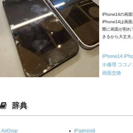
iPhone14
iPhone14
際に画面が割れ
きるから大丈夫」
iPhone14
iP
ホ修理
ココノ
画面交換
辞典
AirDrop
iPadmini6