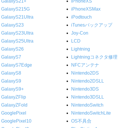
GalaxyS21+
iPhoneXS
GalaxyS215G
iPhoneXSMax
GalaxyS21Ultra
iPodtouch
GalaxyS23
iTunesバックアップ
GalaxyS23Ultra
Joy-Con
GalaxyS25Ultra
LCD
GalaxyS26
Lightning
GalaxyS7
Lightningコネクタ修理
GalaxyS7Edge
NFCアンテナ
GalaxyS8
Nintendo2DS
GalaxyS9
Nintendo2DSLL
GalaxyS9+
Nintendo3DS
GalaxyZFlip
Nintendo3DSLL
GalaxyZFold
NintendoSwitch
GooglePixel
NintendoSwitchLite
GooglePixel10
OS不具合