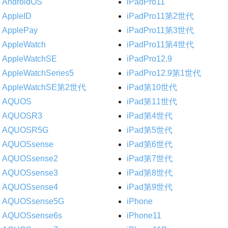
AndroidOS
iPadPro11
AppleID
iPadPro11第2世代
ApplePay
iPadPro11第3世代
AppleWatch
iPadPro11第4世代
AppleWatchSE
iPadPro12.9
AppleWatchSeries5
iPadPro12.9第1世代
AppleWatchSE第2世代
iPad第10世代
AQUOS
iPad第11世代
AQUOSR3
iPad第4世代
AQUOSR5G
iPad第5世代
AQUOSsense
iPad第6世代
AQUOSsense2
iPad第7世代
AQUOSsense3
iPad第8世代
AQUOSsense4
iPad第9世代
AQUOSsense5G
iPhone
AQUOSsense6s
iPhone11