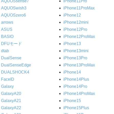
AQUOSsense7
iPhone11Pro
AQUOSwish3
iPhone11ProMax
AQUOSzero6
iPhone12
arrows
iPhone12mini
ASUS
iPhone12Pro
BASIO
iPhone12ProMax
DFUモード
iPhone13
dtab
iPhone13mini
DualSense
iPhone13Pro
DualSenseEdge
iPhone13ProMax
DUALSHOCK4
iPhone14
FaceID
iPhone14Plus
Galaxy
iPhone14Pro
GalaxyA20
iPhone14ProMax
GalaxyA21
iPhone15
GalaxyA22
iPhone15Plus