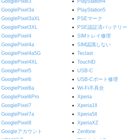
GooglePixel3
PlayStation4
GooglePixel3a
PlayStation5
GooglePixel3aXL
PSEマーク
GooglePixel3XL
PSE認証済バッテリー
GooglePixel4
SIMトレイ修理
GooglePixel4a
SIM認識しない
GooglePixel4a5G
Teclast
GooglePixel4XL
TouchID
GooglePixel5
USB-C
GooglePixel6
USB-Cポート修理
GooglePixel6a
Wi-Fi不具合
GooglePixel6Pro
Xperia
GooglePixel7
Xperia1II
GooglePixel7a
Xperia5II
GooglePixel8
XperiaXZ
Googleアカウント
Zenfone