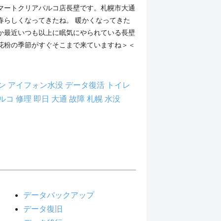
マートクリアパルコ店長壁です。札幌市大通
春らしくなってきたね。 暖かくなってきた
か最近いつも以上に眠気にやられている長壁
花粉の季節がすぐそこまで来ていますね＞＜
ン
アイフォン水没
データ復活
トイレ
ルコ
修理
即日
大通
故障
札幌
水没
データバックアップ
データ復旧