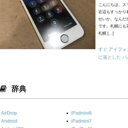
こんにちは、ス
近辺もすっかり
せいか、なんだ
です。札幌にも
札幌 […]
すぐ
アイフォ
に落とした
パ
辞典
AirDrop
iPadmini6
Android
iPadmini7