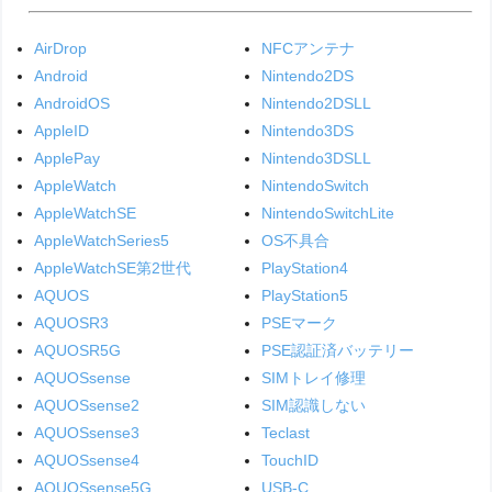
AirDrop
NFCアンテナ
Android
Nintendo2DS
AndroidOS
Nintendo2DSLL
AppleID
Nintendo3DS
ApplePay
Nintendo3DSLL
AppleWatch
NintendoSwitch
AppleWatchSE
NintendoSwitchLite
AppleWatchSeries5
OS不具合
AppleWatchSE第2世代
PlayStation4
AQUOS
PlayStation5
AQUOSR3
PSEマーク
AQUOSR5G
PSE認証済バッテリー
AQUOSsense
SIMトレイ修理
AQUOSsense2
SIM認識しない
AQUOSsense3
Teclast
AQUOSsense4
TouchID
AQUOSsense5G
USB-C