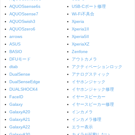
AQUOSsense6s
USB-Cポート修理
AQUOSsense7
Wi-Fi不具合
AQUOSwish3
Xperia
AQUOSzero6
Xperia1II
arrows
Xperia5II
ASUS
XperiaXZ
BASIO
Zenfone
DFUモード
アウトカメラ
dtab
アクティベーションロック
DualSense
アナログスティック
DualSenseEdge
イヤホンジャック
DUALSHOCK4
イヤホンジャック修理
FaceID
イヤースピーカー
Galaxy
イヤースピーカー修理
GalaxyA20
インカメラ
GalaxyA21
インカメラ修理
GalaxyA22
エラー表示
GalaxyA30
カメラが起動しない