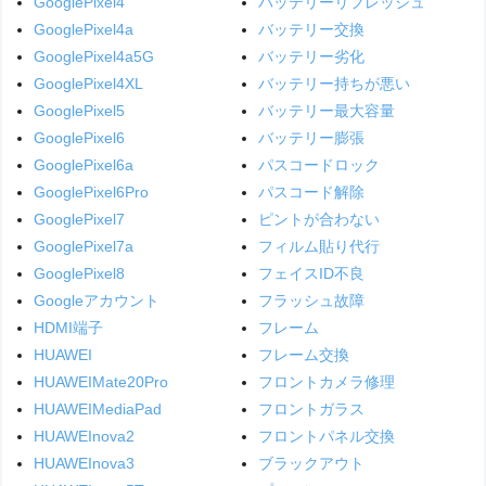
GooglePixel4
バッテリーリフレッシュ
GooglePixel4a
バッテリー交換
GooglePixel4a5G
バッテリー劣化
GooglePixel4XL
バッテリー持ちが悪い
GooglePixel5
バッテリー最大容量
GooglePixel6
バッテリー膨張
GooglePixel6a
パスコードロック
GooglePixel6Pro
パスコード解除
GooglePixel7
ピントが合わない
GooglePixel7a
フィルム貼り代行
GooglePixel8
フェイスID不良
Googleアカウント
フラッシュ故障
HDMI端子
フレーム
HUAWEI
フレーム交換
HUAWEIMate20Pro
フロントカメラ修理
HUAWEIMediaPad
フロントガラス
HUAWEInova2
フロントパネル交換
HUAWEInova3
ブラックアウト