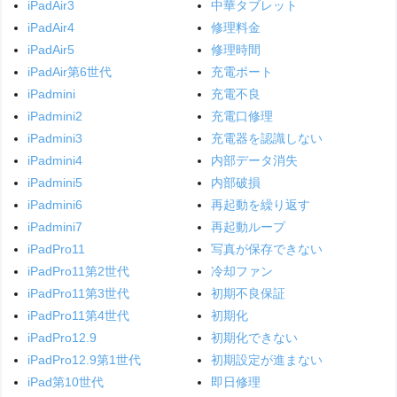
iPadAir3
中華タブレット
iPadAir4
修理料金
iPadAir5
修理時間
iPadAir第6世代
充電ポート
iPadmini
充電不良
iPadmini2
充電口修理
iPadmini3
充電器を認識しない
iPadmini4
内部データ消失
iPadmini5
内部破損
iPadmini6
再起動を繰り返す
iPadmini7
再起動ループ
iPadPro11
写真が保存できない
iPadPro11第2世代
冷却ファン
iPadPro11第3世代
初期不良保証
iPadPro11第4世代
初期化
iPadPro12.9
初期化できない
iPadPro12.9第1世代
初期設定が進まない
iPad第10世代
即日修理