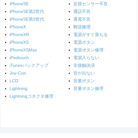
iPhoneSE
近接センサー不良
iPhoneSE第2世代
通話不良
iPhoneSE第3世代
通電不良
iPhoneX
郵送修理
iPhoneXR
電源がすぐ落ちる
iPhoneXS
電源ボタン
iPhoneXSMax
電源ボタン修理
iPodtouch
電源入らない
iTunesバックアップ
非接触決済
Joy-Con
音が出ない
LCD
音量ボタン
Lightning
音量ボタン修理
Lightningコネクタ修理