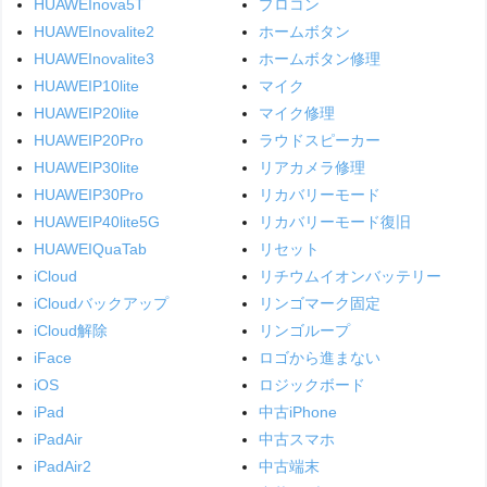
HUAWEInova5T
プロコン
HUAWEInovalite2
ホームボタン
HUAWEInovalite3
ホームボタン修理
HUAWEIP10lite
マイク
HUAWEIP20lite
マイク修理
HUAWEIP20Pro
ラウドスピーカー
HUAWEIP30lite
リアカメラ修理
HUAWEIP30Pro
リカバリーモード
HUAWEIP40lite5G
リカバリーモード復旧
HUAWEIQuaTab
リセット
iCloud
リチウムイオンバッテリー
iCloudバックアップ
リンゴマーク固定
iCloud解除
リンゴループ
iFace
ロゴから進まない
iOS
ロジックボード
iPad
中古iPhone
iPadAir
中古スマホ
iPadAir2
中古端末