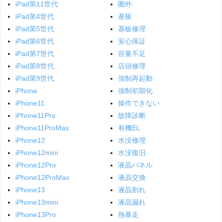
iPad第11世代
圏外
iPad第4世代
基板
iPad第5世代
基板修理
iPad第6世代
安心保証
iPad第7世代
容量不足
iPad第8世代
店頭修理
iPad第9世代
強制再起動
iPhone
強制初期化
iPhone11
操作できない
iPhone11Pro
故障診断
iPhone11ProMax
有機EL
iPhone12
水没修理
iPhone12mini
水没復旧
iPhone12Pro
液晶パネル
iPhone12ProMax
液晶交換
iPhone13
液晶割れ
iPhone13mini
液晶漏れ
iPhone13Pro
熱暴走