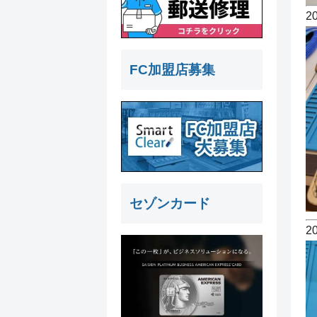
2
FC加盟店募集
セゾンカード
2