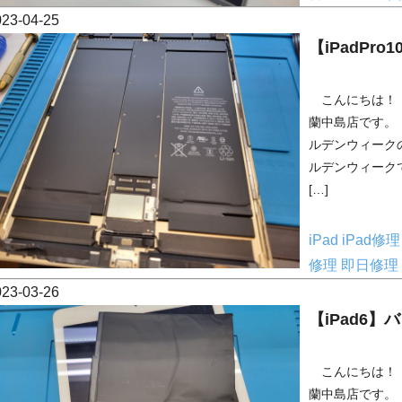
023-04-25
【iPadPr
こんにちは！ 
蘭中島店です。
ルデンウィーク
ルデンウィーク
[…]
iPad
iPad修
修理
即日修理
023-03-26
【iPad6
こんにちは！ 
蘭中島店です。 