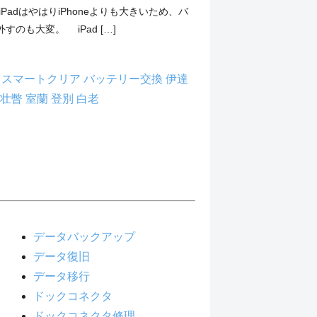
PadはやはりiPhoneよりも大きいため、バ
すのも大変。 iPad […]
理
スマートクリア
バッテリー交換
伊達
壮瞥
室蘭
登別
白老
データバックアップ
データ復旧
データ移行
ドックコネクタ
ドックコネクタ修理