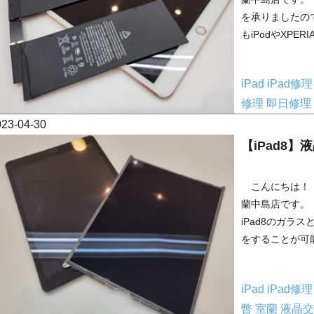
を承りましたので
もiPodやXPERIA
iPad
iPad修
修理
即日修理
023-04-30
【iPad8
こんにちは！ 
蘭中島店です。
iPad8のガラ
をすることが可能
iPad
iPad修
瞥
室蘭
液晶