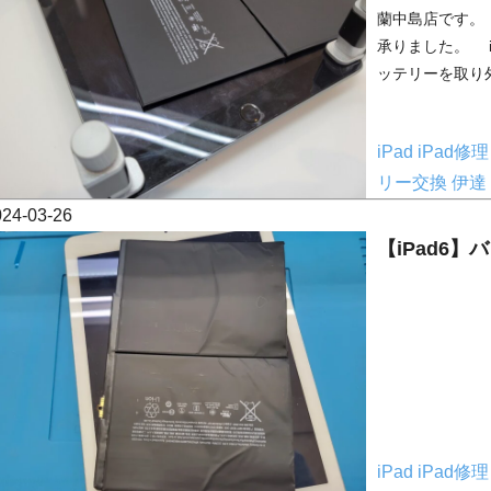
蘭中島店です。 
承りました。 i
ッテリーを取り外
iPad
iPad修
リー交換
伊達
024-03-26
【iPad6
iPad
iPad修