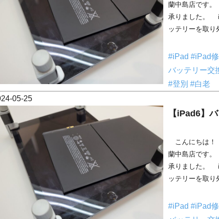
蘭中島店です。 
承りました。 i
ッテリーを取り外
#iPad
#iPad
バッテリー交
#登別
#白老
024-05-25
【iPad6
こんにちは！ 
蘭中島店です。 
承りました。 i
ッテリーを取り外
#iPad
#iPad