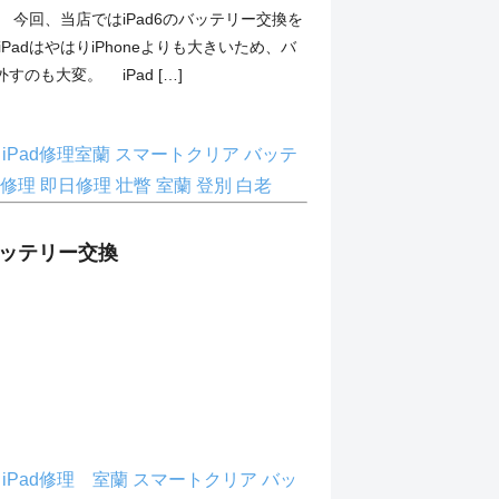
今回、当店ではiPad6のバッテリー交換を
PadはやはりiPhoneよりも大きいため、バ
すのも大変。 iPad […]
理
iPad修理室蘭
スマートクリア
バッテ
修理
即日修理
壮瞥
室蘭
登別
白老
】バッテリー交換
理
iPad修理 室蘭
スマートクリア
バッ