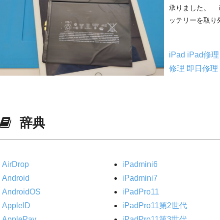
承りました。 i
ッテリーを取り外
iPad
iPad修
修理
即日修理
辞典
AirDrop
iPadmini6
Android
iPadmini7
AndroidOS
iPadPro11
AppleID
iPadPro11第2世代
ApplePay
iPadPro11第3世代