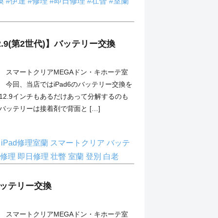
換
#伊達
#修理
#即日修理
#壮瞥
#室蘭
o12.9(第2世代)】バッテリー交換
スマートクリアMEGAドン・キホーテ室
今回、当店ではiPad6のバッテリー交換を
12.9インチもあるだけあって分解するのも
のバッテリーは接着剤で背面と […]
理
iPad修理室蘭
スマートクリア
バッテ
修理
即日修理
壮瞥
室蘭
登別
白老
】バッテリー交換
スマートクリアMEGAドン・キホーテ室