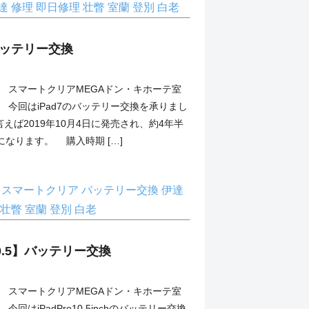
達
修理
即日修理
壮瞥
室蘭
登別
白老
】バッテリー交換
スマートクリアMEGAドン・キホーテ室
今回はiPad7のバッテリー交換を承りまし
と言えば2019年10月4日に発売され、約4年半
なります。 購入時期 […]
理
スマートクリア
バッテリー交換
伊達
壮瞥
室蘭
登別
白老
o10.5】バッテリー交換
スマートクリアMEGAドン・キホーテ室
回はiPadPro10.5inchのバッテリー交換