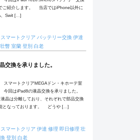
ご紹介します。 当店ではiPhone以外に
、Swit […]
理
スマートクリア
バッテリー交換
伊達
壮瞥
室蘭
登別
白老
】液晶交換を承りました。
スマートクリアMEGAドン・キホーテ室
 今回はiPad8の液晶交換を承りました。
スと液晶は分離しており、それぞれで部品交換
となっております。 どうや […]
理
スマートクリア
伊達
修理
即日修理
壮
交換
登別
白老