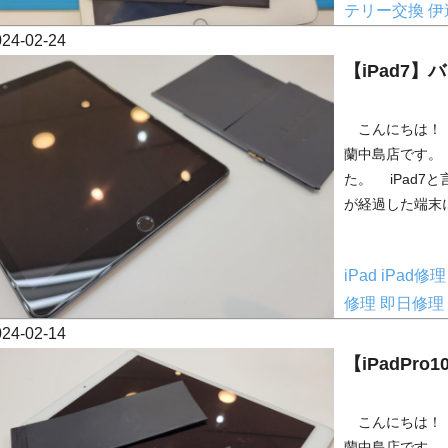
テリー交換
伊
024-02-24
【iPad7
こんにちは！ 
蘭中島店です。 
た。 iPad7
が経過した端末に
iPad
iPad修
修理
即日修理
024-02-14
【iPadPr
こんにちは！ 
蘭中島店です。 今