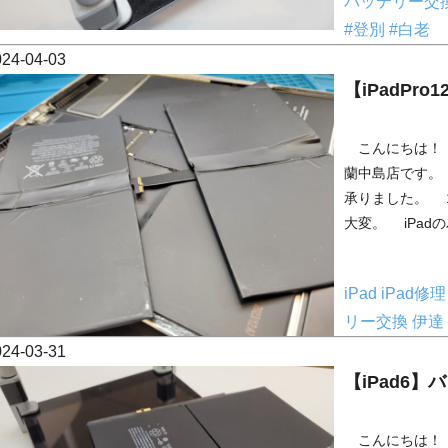
バッテリー交
#登別
#白老
024-04-03
【iPadPr
こんにちは！ 
蘭中島店です。 
承りました。 
大変。 iPad
iPad
iPad修
リー交換
伊達
024-03-31
【iPad6
こんにちは！ 