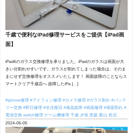
千歳で便利なiPad修理サービスをご提供【iPad画
面】
iPad6のガラス交換修理を承りました。iPadのガラスは画面が大
きい分割れやすいです。ガラスが割れてしまった場合は、そのま
まにせず交換修理をオススメいたします！ 画面故障のことならス
マートクリア千歳店へ 故障したiPa […]
#iphone修理
#アイフォン修理
#カメラ修理
#ガラス割れ
#バッテ
リー交換
#即日修理
#水没復旧
#液晶故障
#画面修理
#画面割れ
#
電池交換
switch修理
ゲーム機修理
千歳
夕張
恵庭
栗山
長沼
2024-06-05