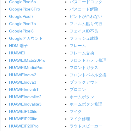
GooglePixel6a
パスコードロック
GooglePixel6Pro
パスコード解除
GooglePixel7
ピントが合わない
GooglePixel7a
フィルム貼り代行
GooglePixel8
フェイスID不良
Googleアカウント
フラッシュ故障
HDMI端子
フレーム
HUAWEI
フレーム交換
HUAWEIMate20Pro
フロントカメラ修理
HUAWEIMediaPad
フロントガラス
HUAWEInova2
フロントパネル交換
HUAWEInova3
ブラックアウト
HUAWEInova5T
プロコン
HUAWEInovalite2
ホームボタン
HUAWEInovalite3
ホームボタン修理
HUAWEIP10lite
マイク
HUAWEIP20lite
マイク修理
HUAWEIP20Pro
ラウドスピーカー