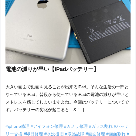
電池の減りが早い【iPadバッテリー】
大きい画面で動画を見ることが出来るiPad。そんな生活の一部と
なっているiPad。普段から使っているiPadの電池の減りが早いと
ストレスを感じてしまいますよね。今回はバッテリーについてで
す。バッテリーの劣化が起こると & […]
#iphone修理
#アイフォン修理
#カメラ修理
#ガラス割れ
#バッテ
リー交換
#即日修理
#水没復旧
#液晶故障
#画面修理
#画面割れ
#