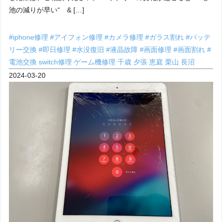
池の減りが早い“ & […]
#iphone修理
#アイフォン修理
#カメラ修理
#ガラス割れ
#バッテ
リー交換
#即日修理
#水没復旧
#液晶故障
#画面修理
#画面割れ
#
電池交換
switch修理
ゲーム機修理
千歳
夕張
恵庭
栗山
長沼
2024-03-20