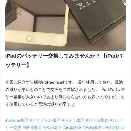
iPadのバッテリー交換してみませんか？【iPadバ
ッテリー】
今回ご紹介する機種はiPadmini4です。 長年使用しており、電池
の減りが早いとのことで交換をご希望されました。 iPadのバッテ
リー容量が大きいのであまり気にならない方も多いのですが、長
く使用していると電池の減りが早 […]
#iphone修理
#アイフォン修理
#カメラ修理
#ガラス割れ
#バッテ
リー交換
#即日修理
#水没復旧
#液晶故障
#画面修理
#画面割れ
#