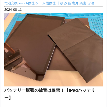
電池交換
switch修理
ゲーム機修理
千歳
夕張
恵庭
栗山
長沼
2024-08-11
バッテリー膨張の放置は厳禁！【iPadバッテリ
ー】