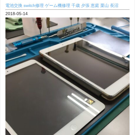
電池交換
switch修理
ゲーム機修理
千歳
夕張
恵庭
栗山
長沼
2018-05-14