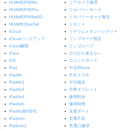
HUAWEIP30lite
リアカメラ修理
HUAWEIP30Pro
リカバリーモード
HUAWEIP40lite5G
リカバリーモード復旧
HUAWEIQuaTab
リセット
iCloud
リチウムイオンバッテリー
iCloudバックアップ
リンゴマーク固定
iCloud解除
リンゴループ
iFace
ロゴから進まない
iOS
ロジックボード
iPad
中古iPhone
iPadAir
中古スマホ
iPadAir2
中古端末
iPadAir3
中華タブレット
iPadAir4
修理料金
iPadAir5
修理時間
iPadAir第6世代
充電ポート
iPadmini
充電不良
iPadmini2
充電口修理