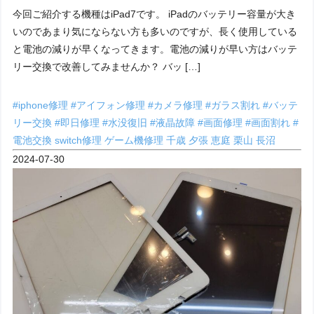
今回ご紹介する機種はiPad7です。 iPadのバッテリー容量が大き
いのであまり気にならない方も多いのですが、長く使用している
と電池の減りが早くなってきます。電池の減りが早い方はバッテ
リー交換で改善してみませんか？ バッ […]
#iphone修理
#アイフォン修理
#カメラ修理
#ガラス割れ
#バッテ
リー交換
#即日修理
#水没復旧
#液晶故障
#画面修理
#画面割れ
#
電池交換
switch修理
ゲーム機修理
千歳
夕張
恵庭
栗山
長沼
2024-07-30