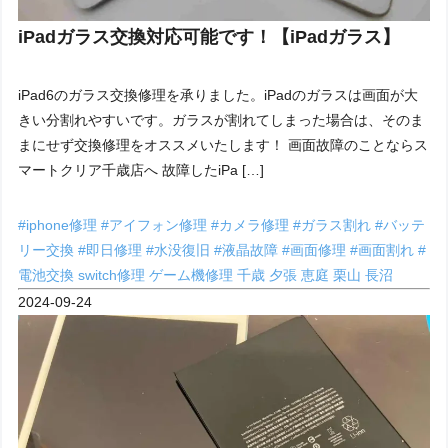
iPadガラス交換対応可能です！【iPadガラス】
iPad6のガラス交換修理を承りました。iPadのガラスは画面が大
きい分割れやすいです。ガラスが割れてしまった場合は、そのま
まにせず交換修理をオススメいたします！ 画面故障のことならス
マートクリア千歳店へ 故障したiPa […]
#iphone修理
#アイフォン修理
#カメラ修理
#ガラス割れ
#バッテ
リー交換
#即日修理
#水没復旧
#液晶故障
#画面修理
#画面割れ
#
電池交換
switch修理
ゲーム機修理
千歳
夕張
恵庭
栗山
長沼
2024-09-24