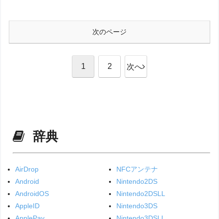
次のページ
1
2
次へ
辞典
AirDrop
NFCアンテナ
Android
Nintendo2DS
AndroidOS
Nintendo2DSLL
AppleID
Nintendo3DS
ApplePay
Nintendo3DSLL