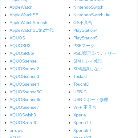
AppleWatch
NintendoSwitch
AppleWatchSE
NintendoSwitchLite
AppleWatchSeries5
OS不具合
AppleWatchSE第2世代
PlayStation4
AQUOS
PlayStation5
AQUOSR3
PSEマーク
AQUOSR5G
PSE認証済バッテリー
AQUOSsense
SIMトレイ修理
AQUOSsense2
SIM認識しない
AQUOSsense3
Teclast
AQUOSsense4
TouchID
AQUOSsense5G
USB-C
AQUOSsense6s
USB-Cポート修理
AQUOSsense7
Wi-Fi不具合
AQUOSwish3
Xperia
AQUOSzero6
Xperia1II
arrows
Xperia5II