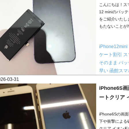
こんにちは！スマ
12 miniの
をご紹介いたし
もたないことが増
iPhone12mini
ケート割引
ス
そのまま
バッ
早い
函館スマ
026-03-31
iPhone
ートクリア 
iPhone6S
下や衝撃による
クリア イオン