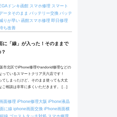
EGAドンキ函館
スマホ修理
スマート
データそのまま
バッテリー交換
バッテ
減りが早い
函館スマホ修理
即日修理
持ち改善
の画面に「線」が入った！そのままで
の？
市北区でiPhone修理やandorid修理などの
なっているスマートクリア天六店です！
ってしまったけど、そのまま使っても大丈
ご相談は非常に多くいただきます。 […]
lus画面修理
iPhone修理大阪
iPhone液晶
e画面に線
iphone画面交換
iPhone画面横
面縦線
ゴーストタッチ対処
スマホ修理