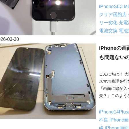
iPhoneSE3
M
クリア函館店
リー劣化
充電
電池交換
電池
026-03-30
iPhone
も問題ない
こんにちは！ 大阪
スマホ修理を行
「画面に線が入
夫？」このような
iPhone14P
不良
iPhon
線
iPhone画