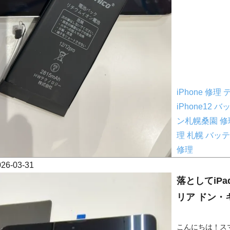
iPhone 修
iPhone12
ン札幌桑園 
理
札幌 バッ
修理
026-03-31
落としてiP
リア ドン・
こんにちは！ス