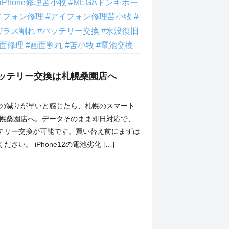
#iPhone修理苫小牧
#MEGAドンキホー
イフォン修理
#アイフォン修理苫小牧
#
ガラス割れ
#バッテリー交換
#水没復旧
画面修理
#画面割れ
#苫小牧
#電池交換
12バッテリー交換は札幌桑園店へ
の電池の減りが早いと感じたら、札幌のスマート
札幌桑園店へ。データそのまま即日対応で、
テリー交換が可能です。買い替え前にまずは
さい。 iPhone12の電池劣化 […]