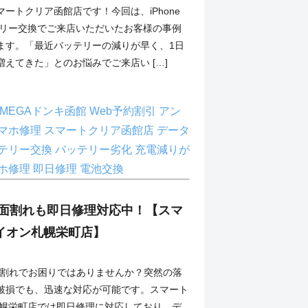
ートクリア函館店です！今回は、iPhone
バッテリー交換でご来店いただいたお客様の事例
ます。「最近バッテリーの減りが早く、1日
えてきた」とのお悩みでご来店い […]
MEGAドンキ函館
Web予約割引
アン
マホ修理
スマートクリア函館店
データ
テリー交換
バッテリー劣化
充電減りが
ホ修理
即日修理
電池交換
6S画面割れも即日修理対応中！【スマ
イオン札幌栄町店】
の画面割れでお困りではありませんか？突然の落
破損でも、迅速な対応が可能です。スマート
札幌栄町店では即日修理に対応しており、デ