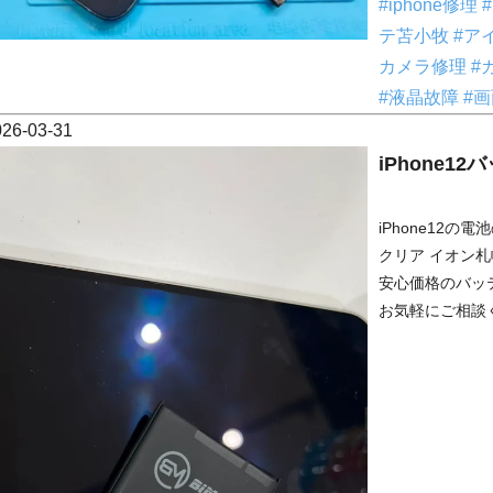
#iphone修理
テ苫小牧
#ア
カメラ修理
#
#液晶故障
#
026-03-31
iPhone
iPhone12
クリア イオン
安心価格のバッ
お気軽にご相談くだ