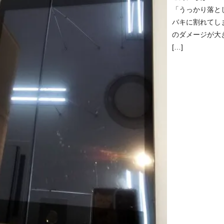
「うっかり落と
バキに割れてしま
のダメージが大
[…]