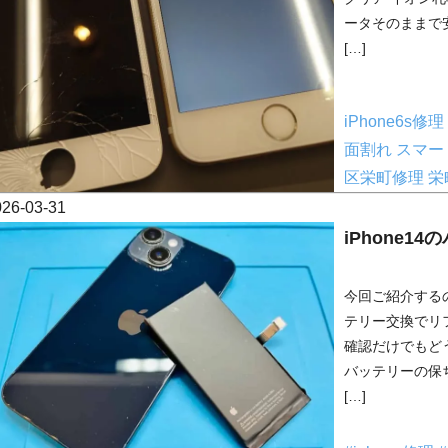
ータそのままで
[…]
iPhone6s修理
面割れ
スマー
区栄町修理
栄
026-03-31
iPhone
今回ご紹介するの
テリー交換でリ
確認だけでもど
バッテリーの保
[…]