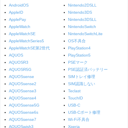
AndroidOS
Nintendo2DSLL
AppleID
Nintendo3DS
ApplePay
Nintendo3DSLL
AppleWatch
NintendoSwitch
AppleWatchSE
NintendoSwitchLite
AppleWatchSeries5
OS不具合
AppleWatchSE第2世代
PlayStation4
AQUOS
PlayStation5
AQUOSR3
PSEマーク
AQUOSR5G
PSE認証済バッテリー
AQUOSsense
SIMトレイ修理
AQUOSsense2
SIM認識しない
AQUOSsense3
Teclast
AQUOSsense4
TouchID
AQUOSsense5G
USB-C
AQUOSsense6s
USB-Cポート修理
AQUOSsense7
Wi-Fi不具合
AQUOSwish3
Xperia