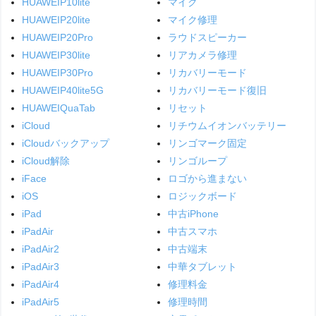
HUAWEIP10lite
マイク
HUAWEIP20lite
マイク修理
HUAWEIP20Pro
ラウドスピーカー
HUAWEIP30lite
リアカメラ修理
HUAWEIP30Pro
リカバリーモード
HUAWEIP40lite5G
リカバリーモード復旧
HUAWEIQuaTab
リセット
iCloud
リチウムイオンバッテリー
iCloudバックアップ
リンゴマーク固定
iCloud解除
リンゴループ
iFace
ロゴから進まない
iOS
ロジックボード
iPad
中古iPhone
iPadAir
中古スマホ
iPadAir2
中古端末
iPadAir3
中華タブレット
iPadAir4
修理料金
iPadAir5
修理時間