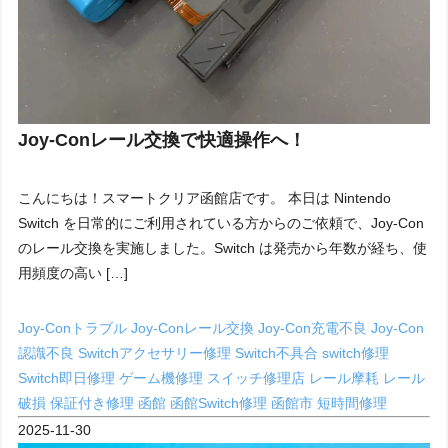
Joy-Conレール交換で快適操作へ！
こんにちは！スマートクリア函館店です。 本日は Nintendo
Switch を日常的にご利用されている方からのご依頼で、Joy-Con
のレール交換を実施しました。Switch は発売から年数が経ち、使
用頻度の高い […]
Joy-Conトラブル
Joy-Conレール交換
Joy-Con充電不良
Joy-Con
認識不良
Switchアクセサリー修理
Switch不具合
switch修理
Switch即日修理
ゲーム機修理
スイッチ修理店
レール摩耗
レール
破損
保証付き修理
函館
函館Switch修理
函館市
短時間修理
2025-11-30