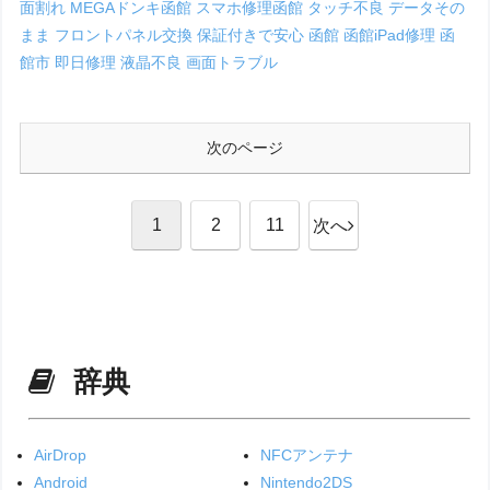
面割れ
MEGAドンキ函館
スマホ修理函館
タッチ不良
データその
まま
フロントパネル交換
保証付きで安心
函館
函館iPad修理
函
館市
即日修理
液晶不良
画面トラブル
次のページ
1
2
11
次へ
辞典
AirDrop
NFCアンテナ
Android
Nintendo2DS