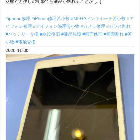
状態だと少しの衝撃でも液晶が壊れることが […]
#iphone修理
#iPhone修理苫小牧
#MEGAドンキホーテ苫小牧
#ア
イフォン修理
#アイフォン修理苫小牧
#カメラ修理
#ガラス割れ
#バッテリー交換
#水没復旧
#液晶故障
#画面修理
#画面割れ
#苫
小牧
#電池交換
2025-11-30