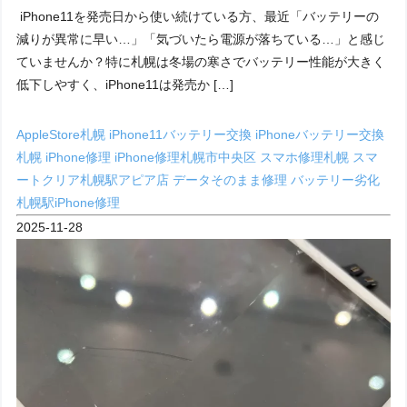
iPhone11を発売日から使い続けている方、最近「バッテリーの
減りが異常に早い…」「気づいたら電源が落ちている…」と感じ
ていませんか？特に札幌は冬場の寒さでバッテリー性能が大きく
低下しやすく、iPhone11は発売か […]
AppleStore札幌
iPhone11バッテリー交換
iPhoneバッテリー交換
札幌
iPhone修理
iPhone修理札幌市中央区
スマホ修理札幌
スマ
ートクリア札幌駅アピア店
データそのまま修理
バッテリー劣化
札幌駅iPhone修理
2025-11-28