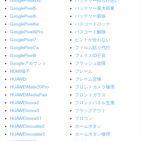
GooglePixel4XL
バッテリー持ちが悪い
GooglePixel5
バッテリー最大容量
GooglePixel6
バッテリー膨張
GooglePixel6a
パスコードロック
GooglePixel6Pro
パスコード解除
GooglePixel7
ピントが合わない
GooglePixel7a
フィルム貼り代行
GooglePixel8
フェイスID不良
Googleアカウント
フラッシュ故障
HDMI端子
フレーム
HUAWEI
フレーム交換
HUAWEIMate20Pro
フロントカメラ修理
HUAWEIMediaPad
フロントガラス
HUAWEInova2
フロントパネル交換
HUAWEInova3
ブラックアウト
HUAWEInova5T
プロコン
HUAWEInovalite2
ホームボタン
HUAWEInovalite3
ホームボタン修理