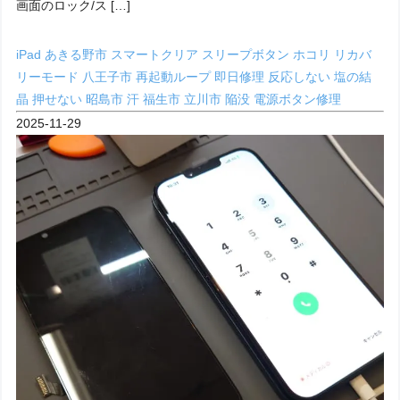
画面のロック/ス […]
iPad
あきる野市
スマートクリア
スリープボタン
ホコリ
リカバ
リーモード
八王子市
再起動ループ
即日修理
反応しない
塩の結
晶
押せない
昭島市
汗
福生市
立川市
陥没
電源ボタン修理
2025-11-29