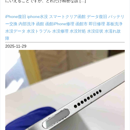
にいえることですが、どれだけ精密な設 […]
iPhone復旧
iphone水没
スマートクリア函館
データ復旧
バッテリ
ー交換
内部洗浄
函館
函館iPhone修理
函館市
即日修理
基板洗浄
水没データ
水没トラブル
水没修理
水没対処
水没症状
水濡れ故
障
2025-11-29