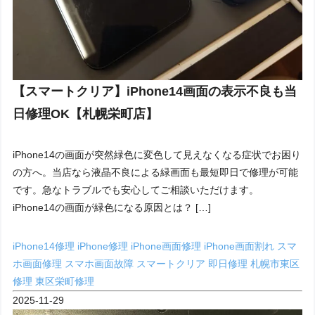
【スマートクリア】iPhone14画面の表示不良も当
日修理OK【札幌栄町店】
iPhone14の画面が突然緑色に変色して見えなくなる症状でお困り
の方へ。当店なら液晶不良による緑画面も最短即日で修理が可能
です。急なトラブルでも安心してご相談いただけます。
iPhone14の画面が緑色になる原因とは？ […]
iPhone14修理
iPhone修理
iPhone画面修理
iPhone画面割れ
スマ
ホ画面修理
スマホ画面故障
スマートクリア
即日修理
札幌市東区
修理
東区栄町修理
2025-11-29