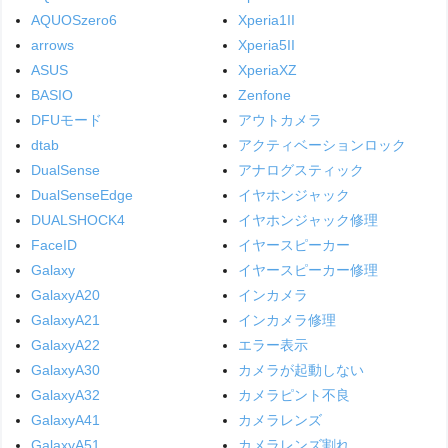
AQUOSzero6
Xperia1II
arrows
Xperia5II
ASUS
XperiaXZ
BASIO
Zenfone
DFUモード
アウトカメラ
dtab
アクティベーションロック
DualSense
アナログスティック
DualSenseEdge
イヤホンジャック
DUALSHOCK4
イヤホンジャック修理
FaceID
イヤースピーカー
Galaxy
イヤースピーカー修理
GalaxyA20
インカメラ
GalaxyA21
インカメラ修理
GalaxyA22
エラー表示
GalaxyA30
カメラが起動しない
GalaxyA32
カメラピント不良
GalaxyA41
カメラレンズ
GalaxyA51
カメラレンズ割れ