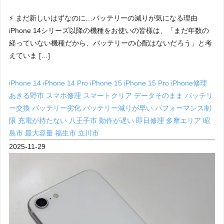
⚡️ まだ新しいはずなのに…バッテリーの減りが気になる理由
iPhone 14シリーズ以降の機種をお使いの皆様は、「まだ年数の
経っていない機種だから、バッテリーの心配はないだろう」と考
えていま […]
iPhone 14
iPhone 14 Pro
iPhone 15
iPhone 15 Pro
iPhone修理
あきる野市
スマホ修理
スマートクリア
データそのまま
バッテリ
ー交換
バッテリー劣化
バッテリー減りが早い
パフォーマンス制
限
充電が持たない
八王子市
動作が遅い
即日修理
多摩エリア
昭
島市
最大容量
福生市
立川市
2025-11-29