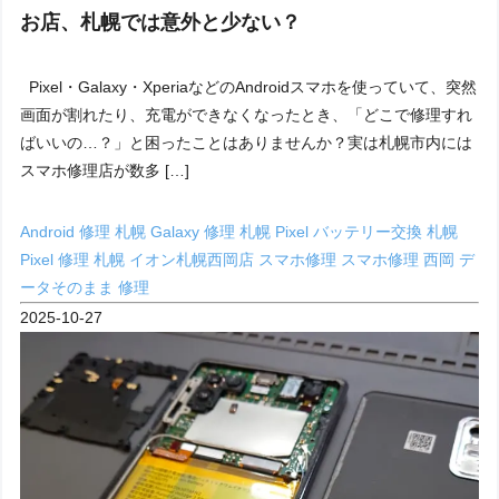
お店、札幌では意外と少ない？
Pixel・Galaxy・XperiaなどのAndroidスマホを使っていて、突然
画面が割れたり、充電ができなくなったとき、「どこで修理すれ
ばいいの…？」と困ったことはありませんか？実は札幌市内には
スマホ修理店が数多 […]
Android 修理 札幌
Galaxy 修理 札幌
Pixel バッテリー交換 札幌
Pixel 修理 札幌
イオン札幌西岡店 スマホ修理
スマホ修理 西岡
デ
ータそのまま 修理
2025-10-27