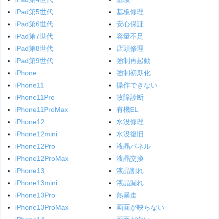
iPad第5世代
基板修理
iPad第6世代
安心保証
iPad第7世代
容量不足
iPad第8世代
店頭修理
iPad第9世代
強制再起動
iPhone
強制初期化
iPhone11
操作できない
iPhone11Pro
故障診断
iPhone11ProMax
有機EL
iPhone12
水没修理
iPhone12mini
水没復旧
iPhone12Pro
液晶パネル
iPhone12ProMax
液晶交換
iPhone13
液晶割れ
iPhone13mini
液晶漏れ
iPhone13Pro
熱暴走
iPhone13ProMax
画面が映らない