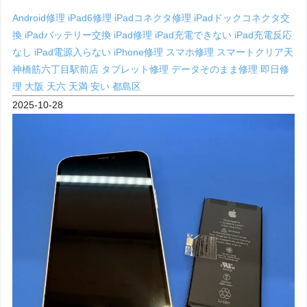
Android修理
iPad6修理
iPadコネクタ修理
iPadドックコネクタ交
換
iPadバッテリー交換
iPad修理
iPad充電できない
iPad充電反応
なし
iPad電源入らない
iPhone修理
スマホ修理
スマートクリア天
神橋筋六丁目駅前店
タブレット修理
データそのまま修理
即日修
理
大阪
天六
天満
安い
都島区
2025-10-28