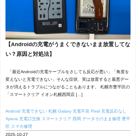
【Androidの充電がうまくできないまま放置してな
い？原因と対処法】
「最近Androidの充電ケーブルをさしても反応が悪い」「角度を
変えないと充電できない」そんな症状、実は放置すると最悪デー
タが消えるトラブルにつながることもあります。 札幌市豊平区の
「スマートクリア イオン札幌西岡店 […]
Android 充電できない 札幌
Galaxy 充電不良
Pixel 充電反応なし
Xperia 充電口交換
スマートクリア 西岡
データそのまま修理
豊平
区 スマホ修理
2025-10-27