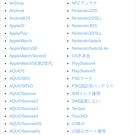
AirDrop
NFCアンテナ
Android
Nintendo2DS
AndroidOS
Nintendo2DSLL
AppleID
Nintendo3DS
ApplePay
Nintendo3DSLL
AppleWatch
NintendoSwitch
AppleWatchSE
NintendoSwitchLite
AppleWatchSeries5
OS不具合
AppleWatchSE第2世代
PlayStation4
AQUOS
PlayStation5
AQUOSR3
PSEマーク
AQUOSR5G
PSE認証済バッテリー
AQUOSsense
SIMトレイ修理
AQUOSsense2
SIM認識しない
AQUOSsense3
Teclast
AQUOSsense4
TouchID
AQUOSsense5G
USB-C
AQUOSsense6s
USB-Cポート修理