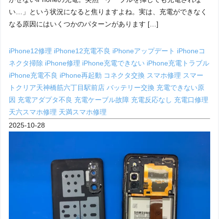
い…」という状況になると焦りますよね。実は、充電ができなく
なる原因にはいくつかのパターンがあります […]
iPhone12修理
iPhone12充電不良
iPhoneアップデート
iPhoneコ
ネクタ掃除
iPhone修理
iPhone充電できない
iPhone充電トラブル
iPhone充電不良
iPhone再起動
コネクタ交換
スマホ修理
スマー
トクリア天神橋筋六丁目駅前店
バッテリー交換
充電できない原
因
充電アダプタ不良
充電ケーブル故障
充電反応なし
充電口修理
天六スマホ修理
天満スマホ修理
2025-10-28