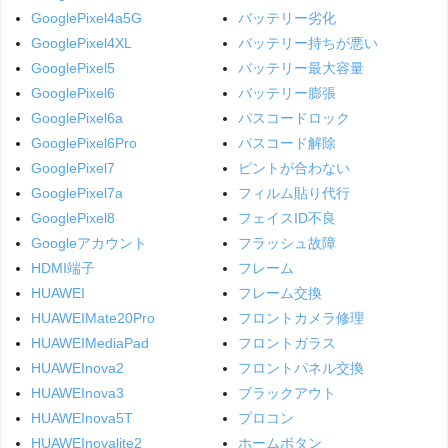
GooglePixel4a5G
バッテリー劣化
GooglePixel4XL
バッテリー持ちが悪い
GooglePixel5
バッテリー最大容量
GooglePixel6
バッテリー膨張
GooglePixel6a
パスコードロック
GooglePixel6Pro
パスコード解除
GooglePixel7
ピントが合わない
GooglePixel7a
フィルム貼り代行
GooglePixel8
フェイスID不良
Googleアカウント
フラッシュ故障
HDMI端子
フレーム
HUAWEI
フレーム交換
HUAWEIMate20Pro
フロントカメラ修理
HUAWEIMediaPad
フロントガラス
HUAWEInova2
フロントパネル交換
HUAWEInova3
ブラックアウト
HUAWEInova5T
プロコン
HUAWEInovalite2
ホームボタン