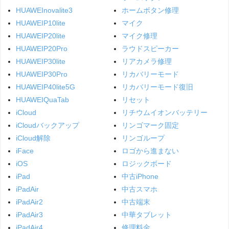
HUAWEInovalite3
ホームボタン修理
HUAWEIP10lite
マイク
HUAWEIP20lite
マイク修理
HUAWEIP20Pro
ラウドスピーカー
HUAWEIP30lite
リアカメラ修理
HUAWEIP30Pro
リカバリーモード
HUAWEIP40lite5G
リカバリーモード復旧
HUAWEIQuaTab
リセット
iCloud
リチウムイオンバッテリー
iCloudバックアップ
リンゴマーク固定
iCloud解除
リンゴループ
iFace
ロゴから進まない
iOS
ロジックボード
iPad
中古iPhone
iPadAir
中古スマホ
iPadAir2
中古端末
iPadAir3
中華タブレット
iPadAir4
修理料金