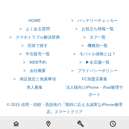
HOME
> バッテリーチェッカー
> よくある質問
> お役立ち情報一覧
> スマホトラブル解決辞典
> タグ一覧
> 症状で探す
> 機種別一覧
> 中古販売一覧
> モバイル保険とは？
> WEB予約
> ▶全店舗一覧
> 会社概要
> プライバシーポリシー
> 保証規定と免責事項
FC加盟店募集
求人募集
法人様向けiPhone・iPad修理サ
ポート
© 2015 信用・信頼・高技術の『期待に応える誠実なiPhone修理
店』スマートクリア
home
location_on
build
schedule