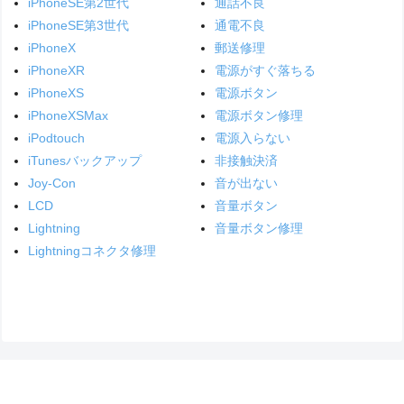
iPhoneSE第2世代
通話不良
iPhoneSE第3世代
通電不良
iPhoneX
郵送修理
iPhoneXR
電源がすぐ落ちる
iPhoneXS
電源ボタン
iPhoneXSMax
電源ボタン修理
iPodtouch
電源入らない
iTunesバックアップ
非接触決済
Joy-Con
音が出ない
LCD
音量ボタン
Lightning
音量ボタン修理
Lightningコネクタ修理