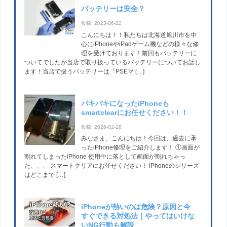
バッテリーは安全？
投稿: 2023-06-22
こんにちは！！私たちは北海道旭川市を中
心にiPhoneやiPadゲーム機などの様々な修
理を受けております！前回もバッテリーに
ついてでしたが当店で取り扱っているバッテリーについてお話し
ます！当店で扱うバッテリーは「PSEマ […]
バキバキになったiPhoneも
smartclearにお任せください！！
投稿: 2026-02-18
みなさま、こんにちは！今回は、過去に承
ったiPhone修理をご紹介します！ ①画面が
割れてしまったiPhone 使用中に落として画面が割れちゃっ
た、、、 スマートクリアにお任せください！ iPhoneのシリーズ
はどこまで […]
iPhoneが熱いのは危険？原因と今
すぐできる対処法｜やってはいけな
いNG行動も解説