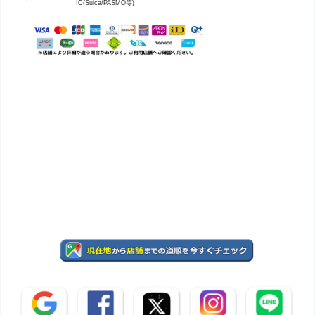
IC(Suica/PASMO等)