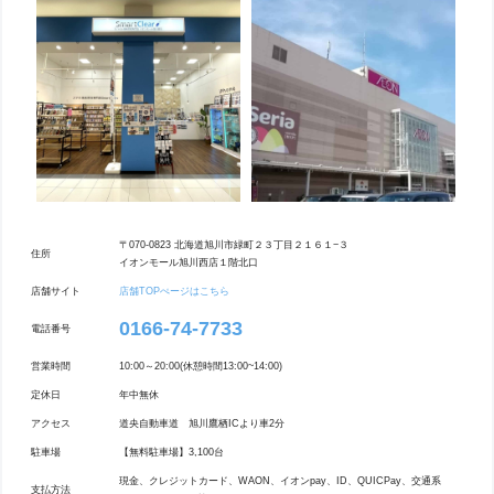
〒070-0823 北海道旭川市緑町２３丁目２１６１−３
住所
イオンモール旭川西店１階北口
店舗サイト
店舗TOPぺージはこちら
0166-74-7733
電話番号
営業時間
10:00～20:00(休憩時間13:00~14:00)
定休日
年中無休
アクセス
道央自動車道 旭川鷹栖ICより車2分
駐車場
【無料駐車場】3,100台
現金、クレジットカード、WAON、イオンpay、ID、QUICPay、交通系
支払方法