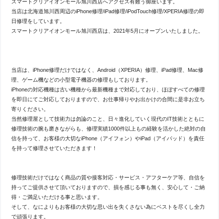
スマートクリアイオンモール旭川西店へアクセス有難う御座います。
当店は北海道旭川西周辺のiPhone修理/iPad修理/iPodTouch修理/XPERIA修理の即
日修理をしています。
スマートクリアイオンモール旭川西店は、2021年5月にオープンいたしました。
当店は、iPhone修理だけではなく、Android（XPERIA）修理、iPad修理、Mac修
理、ゲーム機などの小型電子機器の修理もしております。
iPhoneの対応機種は古い機種から最新機種まで対応しており、ほぼすべての修理
を即日にてご対応しておりますので、お仕事帰りやお出かけの合間に是非お立ち
寄りください。
当然修理屋として技術力は勿論のこと、日々進化していく現代のIT技術とともに
修理技術の腕も磨きながらも、修理実績1000件以上もの経験を活かした絶対の自
信を持って、お客様の大切なiPhone（アイフォン）やiPad（アイパッド）を責任
を持って修理させていただきます！
修理技術だけではなく商品の質や接客対応・サービス・アフターケア等、自信を
持ってご提供させて頂いておりますので、損を感じる事も無く、安心して・ご納
得・ご満足いただける事と思います。
そして、なによりもお客様の大切な思い出を失くさない為にベストを尽くし全力
で頑張ります。